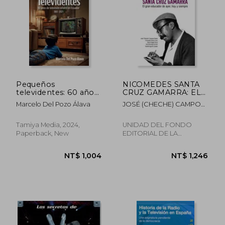
NT$ 1,320
NT$ 9
Pequeños
NICOMEDES SANTA
televidentes: 60 años
CRUZ GAMARRA: EL
de televisión infantil
GRAN EDUCADOR DE
Marcelo Del Pozo Álava
JOSÉ (CHECHE) CAMPOS
en Ecuador 1961-2021
AYER, HOY Y
DÁVILA, FERNANDO
(in Spanish)
SIEMPRE (in Spanish)
FLORES, DENIS PAGÁN,
Tamiya Media, 2024,
UNIDAD DEL FONDO
YULI CHINCHAY, YAMILE
Paperback, New
EDITORIAL DE LA
AGUIRRE
UNIVERSIDAD, 2025,
Paperback, New