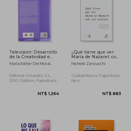
Television: Desarrollo
¿Qué tiene que ver
de la Creatividad e
María de Nazaret con
Infancia (in Spanish)
los medios? (in
María Esther Del Moral
Michele Zanzucchi
Spanish)
Pérez
Editorial Octaedro, S.L.,
Ciudad Nueva, Paperback,
2010, 1 Edition, Paperback,
New
New