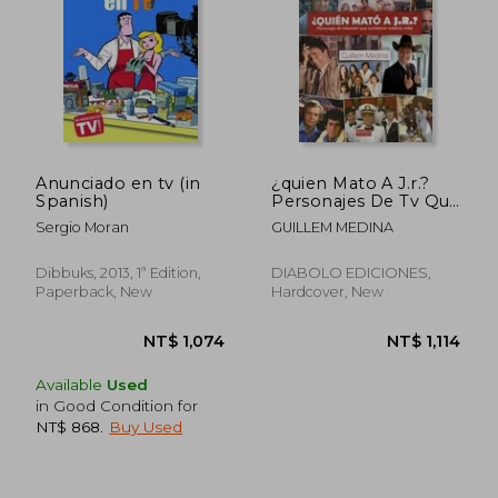
Anunciado en tv (in
¿quien Mato A J.r.?
Spanish)
Personajes De Tv Que
Cambiaron Nuestras
Sergio Moran
GUILLEM MEDINA
Vidas (in Spanish)
Dibbuks, 2013, 1ª Edition,
DIABOLO EDICIONES,
Paperback, New
Hardcover, New
Available
Used
in Good Condition for
NT$ 868
.
Buy Used