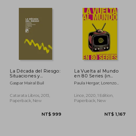
NT$ 1,046
NT$ 1,0
La Década del Riesgo:
La Vuelta al Mundo
Situaciones y
en 80 Series (in
Narrativas de Riesgo
Spanish)
Gaspar Mairal Buil
Paula Hergar; Lorenzo
en España a
Mejino
Comienzos del Siglo
xxi (Investigación y
Catarata Libros, 2013,
Lince, 2020, 1 Edition,
Debate) (in Spanish)
Paperback, New
Paperback, New