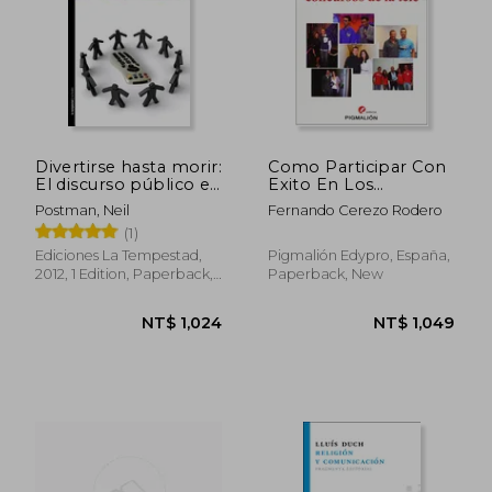
NT$ 868
NT$ 1,4
Divertirse hasta morir:
Como Participar Con
El discurso público en
Exito En Los
la era del show
Concursos De La Tele
Postman, Neil
Fernando Cerezo Rodero
business (in Spanish)
(in Spanish)
(1)
Ediciones La Tempestad,
Pigmalión Edypro, España,
2012, 1 Edition, Paperback,
Paperback, New
New