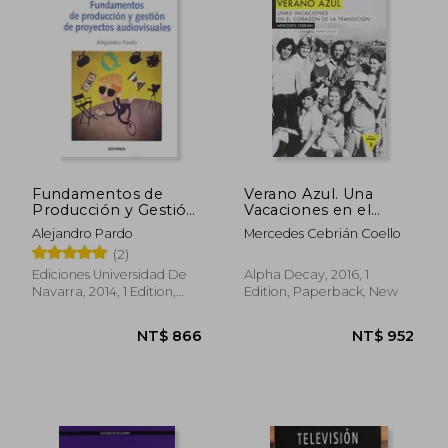
Fundamentos de
Verano Azul. Una
Producción y Gestión
Vacaciones en el
de Proyectos
Corazon de la
Alejandro Pardo
Mercedes Cebrián Coello
Audiovisuales (in
Transicion (in
(2)
Spanish)
Spanish)
Ediciones Universidad De
Alpha Decay, 2016, 1
Navarra, 2014, 1 Edition,
Edition, Paperback, New
Paperback, New
NT$ 904
NT$ 1,2