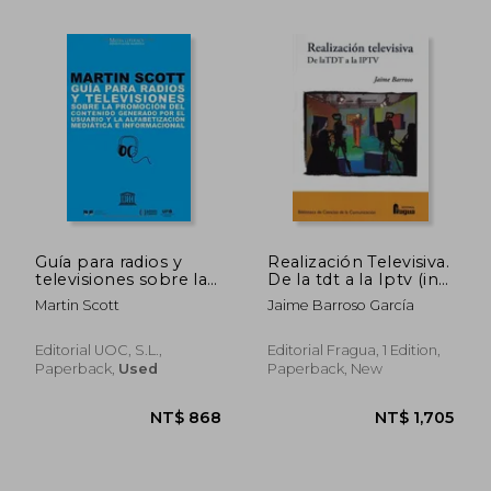
NT$ 1,267
NT$ 1,4
Guía para radios y
Realización Televisiva.
televisiones sobre la
De la tdt a la Iptv (in
promoción del
Spanish)
Martin Scott
Jaime Barroso García
contenido generado
por el usuario y la
alfabetización
Editorial UOC, S.L.,
Editorial Fragua, 1 Edition,
mediática e
Paperback,
Used
Paperback, New
informacional (Media
Literacy) (in Spanish)