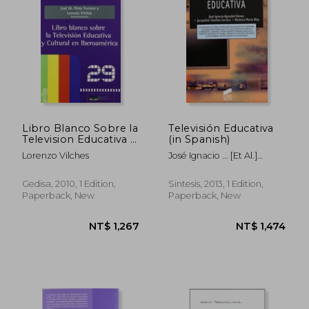
Libro Blanco Sobre la
Televisión Educativa
Television Educativa y
(in Spanish)
Cultural en
Lorenzo Vilches
José Ignacio ... [Et Al.]
Iberoamerica (in
Aguaded Gómez,Verónica
Spanish)
Marín Díaz,Jacqueline
Gedisa, 2010, 1 Edition,
Sintesis, 2013, 1 Edition,
Sánchez Carrero
Paperback, New
Paperback, New
NT$ 4,677
NT$ 9