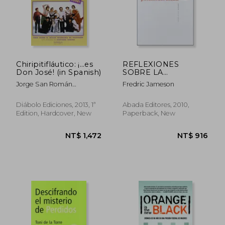
Chiripitifláutico: ¡…es
REFLEXIONES
Don José! (in Spanish)
SOBRE LA
POSTMODERNIDAD:
Jorge San Román
Fredric Jameson
UNA CONVERSACION
Villalón,Cruz Delgado
DE DAVID SANCHEZ
Sánchez
USANOS CON
Diábolo Ediciones, 2013, 1ª
Abada Editores, 2010,
FREDERIC JAMESON
Edition, Hardcover, New
Paperback, New
(in Spanish)
NT$ 1,177
NT$ 9