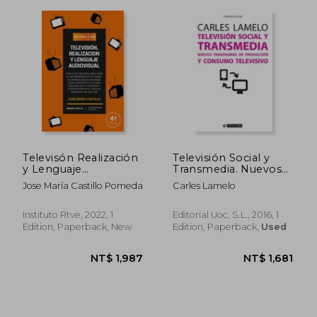
NT$ 1,004
NT$ 1,0
Televisón Realización
Televisión Social y
y Lenguaje
Transmedia. Nuevos
Audiovisual 4ta
Paradigmas de
Jose María Castillo Pomeda
Carles Lamelo
Edicion (in Spanish)
Producción y
Consumo Televi
(Manuales) (in
Instituto Rtve, 2022, 1
Editorial Uoc, S.L., 2016, 1
Spanish)
Edition, Paperback, New
Edition, Paperback,
Used