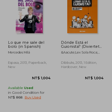
NT$ 866
NT$ 9
Lo que me sale del
Dónde Está el
bolo (in Spanish)
Guionista? (Diviertete)
(in Spanish)
Mercedes Milá
&Aacute;Lex Sola Roca;
Andr&Eacute;S Palomino
Robles
Espasa, 2013, Paperback,
Dibbuks, 2013, 1 Edition,
New
Hardcover, New
Available
Used
in Good Condition for
NT$ 868
.
Buy Used