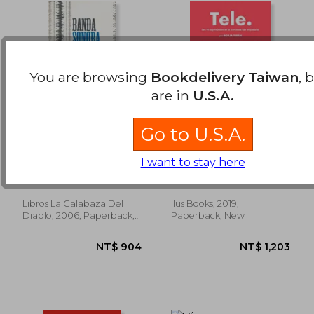
You are browsing
Bookdelivery Taiwan
, 
are in
U.S.A.
Go to U.S.A.
Banda Sonora (in
Tele: Los 99
Spanish)
Ingredientes de la
I want to stay here
Televisión que Deja
Andrés Anwandter
Borja Ter&Aacute;N
Huella (in Spanish)
Libros La Calabaza Del
Ilus Books, 2019,
NT$ 1,092
NT$ 2,5
Diablo, 2006, Paperback,
Paperback, New
New