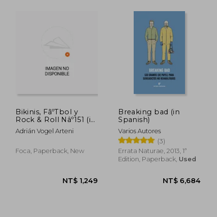
NT$ 1,264
NT$ 8
Bikinis, FãºTbol y
Breaking bad (in
Rock & Roll Nâº151 (in
Spanish)
Spanish)
Adrián Vogel Arteni
Varios Autores
(3)
Foca, Paperback, New
Errata Naturae, 2013, 1ª
Edition, Paperback,
Used