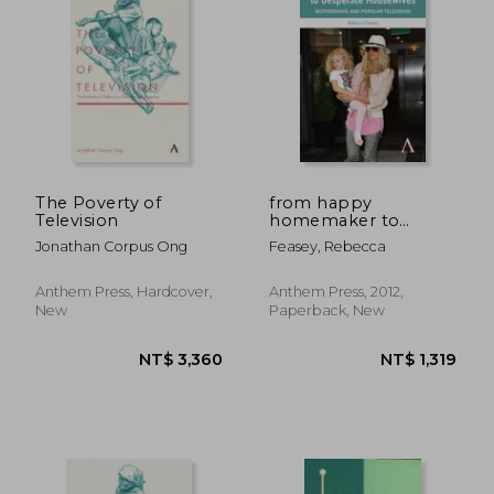
The Poverty of
from happy
Television
homemaker to
desperate
Jonathan Corpus Ong
Feasey, Rebecca
housewives:
motherhood and
popular television
Anthem Press, Hardcover,
Anthem Press, 2012,
New
Paperback, New