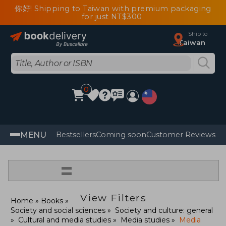
你好! Shipping to Taiwan with premium packaging
for just NT$300
Ship to
Taiwan
0
MENU
Bestsellers
Coming soon
Customer Reviews
=
View Filters
Home
Books
Society and social sciences
Society and culture: general
Cultural and media studies
Media studies
Media