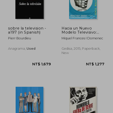
sobre la television -
Hacia un Nuevo
a197 (in Spanish)
Modelo Televisivo:
Contenidos Para la
Pierr Bourdieu
Miquel Frances I Domenec
Television d Igital (in
Spanish)
Anagrama,
Used
Gedisa, 2015, Paperback,
New
NT$ 868
NT$ 1,0