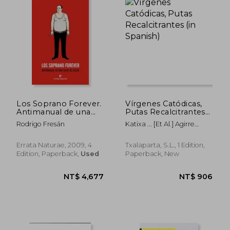
Los Soprano Forever.
Vírgenes Catódicas,
Antimanual de una
Putas Recalcitrantes
Serie de Culto (in
(in Spanish)
Rodrigo Fresán
Katixa ... [et Al.] Agirre
Spanish)
Miguélez
Errata Naturae, 2009, 4
Txalaparta, S.L., 1 Edition,
Edition, Paperback,
Used
Paperback, New
NT$ 1,031
NT$ 1,1