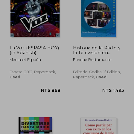
NT$ 1,004
NT$ 1,2
La Voz (ESPASA HOY)
Historia de la Radio y
(in Spanish)
la Televisión en
España (in Spanish)
Mediaset España
Enrique Bustamante
Comunicación
Espasa, 2012, Paperback,
Editorial Gedisa, 1ª Edition,
Used
Paperback,
Used