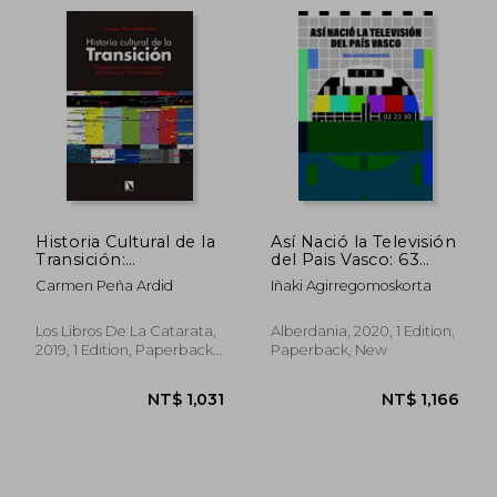
Historia Cultural de la
Así Nació la Televisión
Transición:
del Pais Vasco: 63
Pensamiento Crítico
(Alga) (in Spanish)
Carmen Peña Ardid
Iñaki Agirregomoskorta
y Ficciones en
NT$ 999
NT$ 1,1
Literatura, Cine y
Televisión (Mayor) (in
Los Libros De La Catarata,
Alberdania, 2020, 1 Edition,
Spanish)
2019, 1 Edition, Paperback,
Paperback, New
New