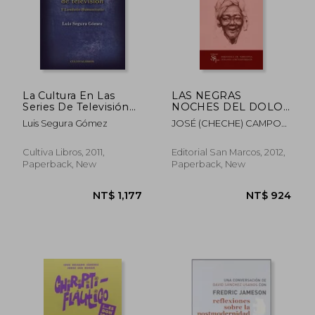
La Cultura En Las
LAS NEGRAS
Series De Televisión
NOCHES DEL DOLOR
(spanish Edition) (in
Y PARA EDUCAR
Luis Segura Gómez
JOSÉ (CHECHE) CAMPOS
Spanish)
HOMBRECITOS (in
DÁVILA
Spanish)
NT$ 809
NT$ 1,2
Cultiva Libros, 2011,
Editorial San Marcos, 2012,
Paperback, New
Paperback, New