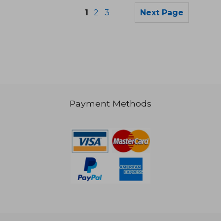
1
2
3
Next Page
Payment Methods
NT$ 868
NT$ 1,7