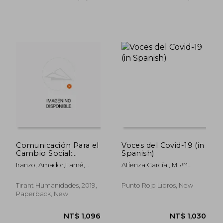
NT$ 963
NT$ 9
Comunicación Para el
Voces del Covid-19 (in
Cambio Social:
Spanish)
Propuestas Para la
Iranzo, Amador,Famé,
Atienza García , M¬™
Acción (in Spanish)
Alessandra
Teresa.
Tirant Humanidades, 2019,
Punto Rojo Libros, New
Paperback, New