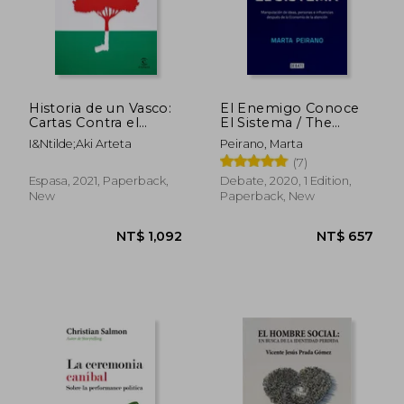
NT$ 900
NT$ 1,3
Historia de un Vasco:
El Enemigo Conoce
Cartas Contra el
El Sistema / The
Olvido (no Ficción) (in
Enemy Knows the
I&Ntilde;Aki Arteta
Peirano, Marta
Spanish)
System (in Spanish)
(7)
Espasa, 2021, Paperback,
Debate, 2020, 1 Edition,
New
Paperback, New