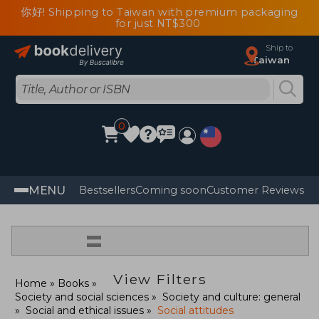
你好! Shipping to Taiwan with premium packaging
for just NT$300
Ship to
Taiwan
0
MENU
Bestsellers
Coming soon
Customer Reviews
=
View Filters
Home
Books
Society and social sciences
Society and culture: general
Social and ethical issues
Social attitudes