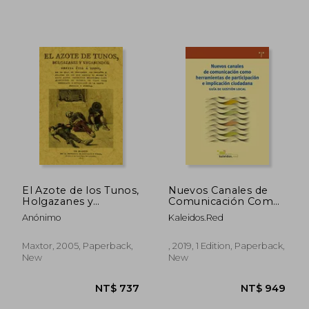
NT$ 1,144
NT$ 7
El Azote de los Tunos,
Nuevos Canales de
Holgazanes y
Comunicación Como
Vagabundos (in
Herramientas de
Anónimo
Kaleidos.Red
Spanish)
Participación e
Implicación
(Biblioteconomía y
Maxtor, 2005, Paperback,
, 2019, 1 Edition, Paperback,
Administración
New
New
Cultural) (in Spanish)