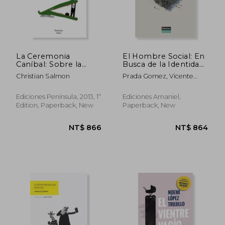
NT$ 1,092
NT$ 6
La Ceremonia
El Hombre Social: En
Caníbal: Sobre la
Busca de la Identidad
Performance Política
Perdida (in Spanish)
Christian Salmon
Prada Gomez, Vicente
(in Spanish)
Jesus
Ediciones Península, 2013, 1º
Ediciones Amaniel,
Edition, Paperback, New
Paperback, New