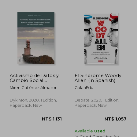
Activismo de Datos y
El Sindrome Woody
Cambio Social.
Allen (in Spanish)
Alianzas, Mapas,
Miren Gutiérrez Almazor
GalanEdu
Plataformas y Acción
NT$ 1,039
NT$ 1,1
Para un Mundo Mejor
(in Spanish)
Dykinson, 2020, 1 Edition,
Debate, 2020, 1 Edition,
Paperback, New
Paperback, New
Available
Used
in Good Condition for