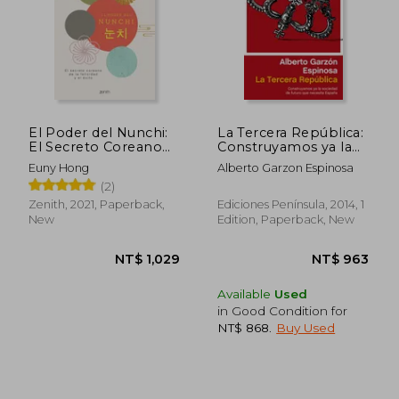
El Poder del Nunchi:
La Tercera República:
El Secreto Coreano
Construyamos ya la
de la Felicidad y el
Sociedad de Futuro
Euny Hong
Alberto Garzon Espinosa
Éxito (in Spanish)
que Necesita España
(2)
(in Spanish)
Zenith, 2021, Paperback,
Ediciones Península, 2014, 1
New
Edition, Paperback, New
Available
Used
NT$ 819
NT$ 8
in Good Condition for
NT$ 868
.
Buy Used