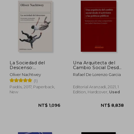
La Sociedad del
Una Arquitecta del
Descenso:
Cambio Social Desde
Precariedad y
el Activismo y las
Oliver Nachtwey
Rafael De Lorenzo Garcia
Desigualdad en la era
Politicas pu (in
(1)
Posdemocrática (in
Spanish)
Spanish)
Paidós, 2017, Paperback,
Editorial Aranzadi, 2021, 1
New
Edition, Hardcover,
Used