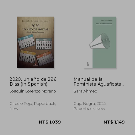
NT$ 960
NT$ 1,2
2020, un año de 286
Manual de la
Dias (in Spanish)
Feminista Aguafiestas
(in Spanish)
Joaquin Lorenzo Moreno
Sara Ahmed
Circulo Rojo, Paperback,
Caja Negra, 2023,
New
Paperback, New