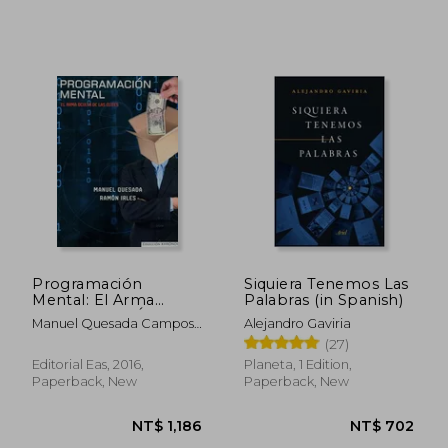
NT$ 1,424
NT$ 4,5
Programación
Siquiera Tenemos Las
Mental: El Arma
Palabras (in Spanish)
Oculta de las Élites (in
Manuel Quesada Campos;
Alejandro Gaviria
Spanish)
Ramón Irles Mora
(27)
Editorial Eas, 2016,
Planeta, 1 Edition,
Paperback, New
Paperback, New