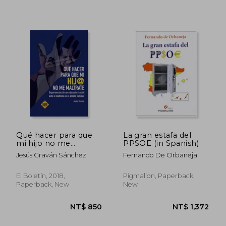
NT$ 1,096
NT$ 1,0
Qué hacer para que
La gran estafa del
mi hijo no me
PPSOE (in Spanish)
maltrate (in Spanish)
Jesús Graván Sánchez
Fernando De Orbaneja
El Boletín, 2018,
Pigmalion, Paperback,
Paperback, New
New