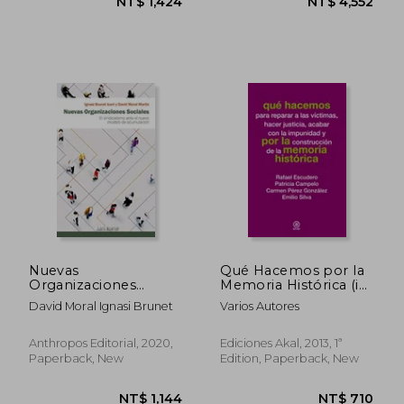
Nuevas
Qué Hacemos por la
Organizaciones
Memoria Histórica (in
Sociales: El
Spanish)
David Moral Ignasi Brunet
Varios Autores
Sindicalismo Ante el
Nuevo Modelo de
Acumulación
Anthropos Editorial, 2020,
Ediciones Akal, 2013, 1ª
(Ciencias Sociales) (in
Paperback, New
Edition, Paperback, New
Spanish)