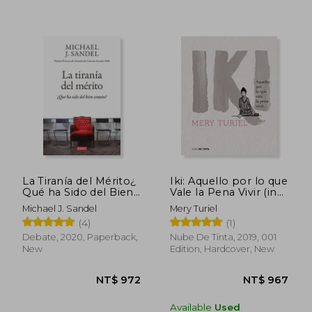
NT$ 1,186
NT$ 7
La Tiranía del Mérito¿
Iki: Aquello por lo que
Qué ha Sido del Bien
Vale la Pena Vivir (in
Común? (in Spanish)
Spanish)
Michael J. Sandel
Mery Turiel
(4)
(1)
Debate, 2020, Paperback,
Nube De Tinta, 2019, 001
New
Edition, Hardcover, New
Available
Used