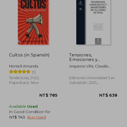
NT$ 1,096
NT$ 8,8
Cultos (in Spanish)
Tensiones,
Emociones y
Malestares en el Chile
Montell Amanda
Arqueros Villa, Claudio
Actual (in Spanish)
Andrés; Aylwin Oyarzún,
(1)
Mariana; Cubillos Sigall,
Tendencias, 2022,
Ediciones Universidad San
Marcela: Carrasco Daniela;
Paperback, New
Sebastián, 2021,
Abedrapo Jaime; Donoso
Paperback, New
Ariztía, Francisco
Available
Used
in Good Condition for
NT$ 743
.
Buy Used