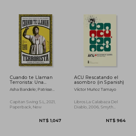
NT$ 785
NT$ 6
Cuando te Llaman
ACU Rescatando el
Terrorista: Una
asombro (in Spanish)
Memoria del Black
Asha Bandele; Patrisse
Víictor Muñoz Tamayo
Lives Matter (Ensayo)
Khan-Cullors
(in Spanish)
Capitan Swing S.L, 2021,
Libros La Calabaza Del
Paperback, New
Diablo, 2006, Smyth
Sewn, New