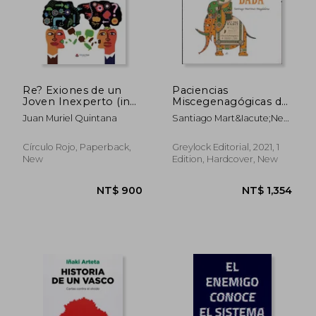
Re? Exiones de un
Paciencias
Joven Inexperto (in
Miscegenagógicas del
Spanish)
Funcionario
Juan Muriel Quintana
Santiago Mart&Iacute;Nez-
Económetra Badà (in
Magdalena
Spanish)
Círculo Rojo, Paperback,
Greylock Editorial, 2021, 1
New
Edition, Hardcover, New