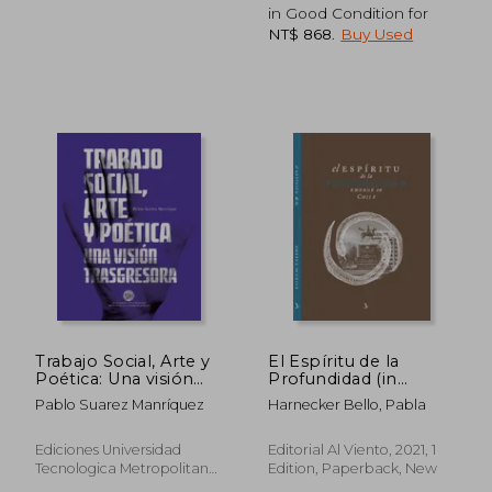
in Good Condition for
NT$ 868
.
Buy Used
NT$ 737
NT$ 9
Trabajo Social, Arte y
El Espíritu de la
Poética: Una visión
Profundidad (in
trasgresora (in
Spanish)
Pablo Suarez Manríquez
Harnecker Bello, Pabla
Spanish)
Ediciones Universidad
Editorial Al Viento, 2021, 1
Tecnologica Metropolitana,
Edition, Paperback, New
2014, Paperback, New