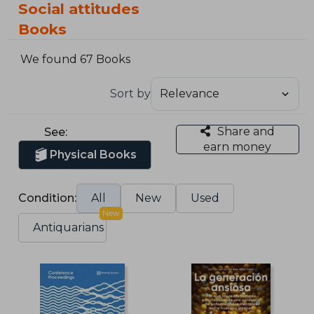
Social attitudes
Books
We found 67 Books
Sort by
Share and
See:
earn money
Physical Books
Condition:
All
New
Used
New
Antiquarians