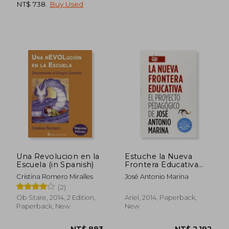
NT$ 738
.
Buy Used
Una Revolucion en la
Estuche la Nueva
Escuela (in Spanish)
Frontera Educativa
NT$ 900
NT$ 1,0
(Incluye: La
Cristina Romero Miralles
José Antonio Marina
Educacion del
(2)
Talento; El Cerebro
Infantil, los Secretos
Ob Stare, 2014, 2 Edition,
Ariel, 2014, Paperback,
de la Motivacion; La
Paperback, New
New
Inteligencia Ejecutiva;
Escuela de Parejas y