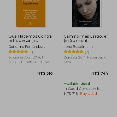
Qué Hacemos Contra
Camino mas Largo, el
la Pobreza (in
(in Spanish)
Spanish)
Guillermo Fernández
Irene Bostelmann
,Lucía Martínez ,Jesús
(1)
(2)
Pérez ,Begoña Pérez
Ediciones Akal, 2014, 1ª
Zig-Zag, 2014, Paperback,
,Esteban Sánchez
Edition, Paperback, New
New
NT$ 1,156
NT$ 4,5
Available
Used
in Good Condition for
NT$ 716
.
Buy Used