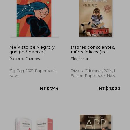
Me Visto de Negro y
Padres conscientes,
qué (in Spanish)
niños felices (in
Spanish)
NT$ 891
NT$ 1,0
Roberto Fuentes
Flix, Helen
Zig-Zag, 2021, Paperback,
Diversa Ediciones, 2014, 1
New
Edition, Paperback, New