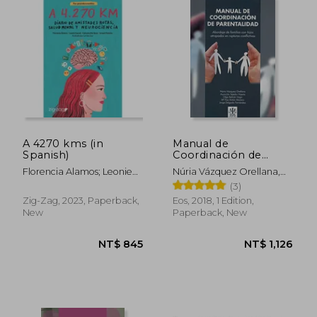
A 4270 kms (in
Manual de
Spanish)
Coordinación de
Parentalidad:
Florencia Alamos; Leonie
Núria Vázquez Orellana,
Abordaje de las
Kausel; Gabriela Martínez;
Asunción Tejedor Huerta,
(3)
Familias con Hijos
Ismael Palacios
Olga Beltrán Llago, Mª Paz
Atrapados en
Zig-Zag, 2023, Paperback,
Eos, 2018, 1 Edition,
Antón Moreno, Jorge
Rupturas Conflictivas
New
Paperback, New
Delgado Fernández
(in Spanish)