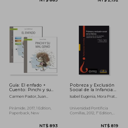
el Aprendizaje de
Lacreat (in Spanish)
Guía: El enfado +
Pobreza y Exclusión
Cuento: Pinchi y su
Social de la Infancia:
mal genio (in
Construcción de la
Carmen Pastor,Juan
Isabel Eugenia, Mora Prato,
Spanish)
Equidad, Desarrollo
Sevillá Gascó
Nora Lisbeth, (Coord.)
de la Infancia (in
NT$ 972
NT$ 9
L&Aacute;Zaro
Spanish)
Pirámide, 2017, 1 Edition,
Universidad Pontificia
Gonz&Aacute;Lez
Paperback, New
Comillas, 2012, 1ª Edition,
Paperback, New