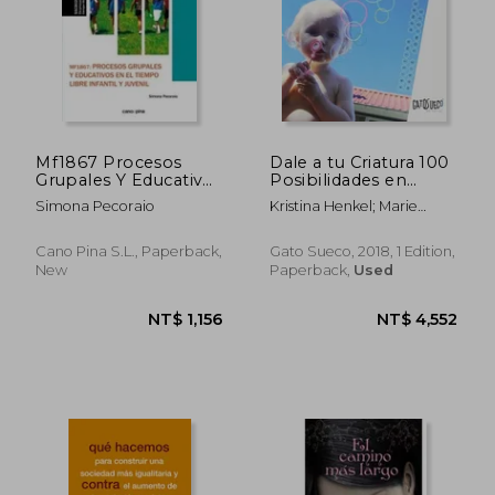
Mf1867 Procesos
Dale a tu Criatura 100
Grupales Y Educativos
Posibilidades en
En El Tiempo Libre
Lugar de 2 (in
Simona Pecoraio
Kristina Henkel; Marie
Infantil Y Juvenil (in
Spanish)
Tomičić; Carmen Garcia
Spanish)
Corrales; Lola Cancio
Cano Pina S.L., Paperback,
Gato Sueco, 2018, 1 Edition,
New
Paperback,
Used
NT$ 2,183
NT$ 5