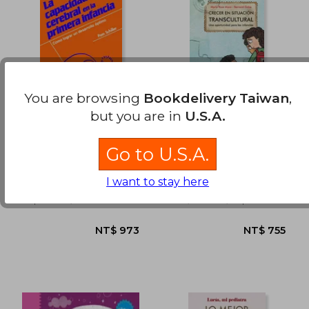
NT$ 896
NT$ 9
You are browsing
Bookdelivery Taiwan
,
but you are in
U.S.A.
La Capacidad
Crecer en Situación
Cerebral en la
Transcultural (in
Go to U.S.A.
Primera Infancia (in
Spanish)
Pam Schiller
Golse, Bernard ; Moro,
Spanish)
Marie Rose
I want to stay here
Narcea, 2015, 1 Edition,
Mino Y Davila Editores,
Paperback, New
2019, 1 Edition, Paperback,
New