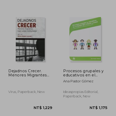
NT$ 893
NT$ 8
Dejadnos Crecer.
Procesos grupales y
Menores Migrantes
educativos en el
Bajo Tutela
tiempo libre infantil y
Ana Pastor Gómez
Institucional
juvenil: Intervención
educativa en la
realización de
Virus, Paperback, New
Ideaspropias Editorial,
actividades de ocio
Paperback, New
(Servicios
socioculturales y a la
comunidad)