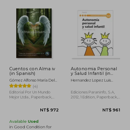
Cuentos con Alma iv
Autonomia Personal
(in Spanish)
y Salud Infantil (in
Spanish)
Gómez Alfonso María Del
Hernandez Lopez Luis
NT$ 1,031
NT$ 8
Rosario
Pablo
(4)
Editorial Por Un Mundo
Ediciones Paraninfo, S.A,
Mejor Ltda., Paperback,
2012, 1 Edition, Paperback,
New
New
Available
Used
in Good Condition for