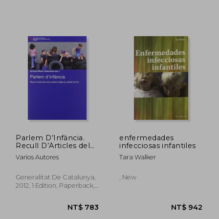
NT$ 883
NT$ 2,1
Parlem D’Infància.
enfermedades
Recull D’Articles del
infecciosas infantiles
Butlletí Inf@Ncia
Varios Autores
Tara Walker
(2009-2010) (Infància i
Adolescència) (in
Catalan)
Generalitat De Catalunya,
, New
2012, 1 Edition, Paperback,
New