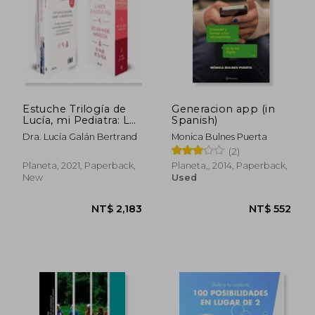
Estuche Trilogía de
Generacion app (in
Lucía, mi Pediatra: Lo
Spanish)
Mejor de Nuestras
Dra. Lucía Galán Bertrand
Monica Bulnes Puerta
Vidas, Eres una Madre
(2)
Maravillosa y el Viaje
de tu Vida (Prácticos)
Planeta, 2021, Paperback,
Planeta,, 2014, Paperback,
NT$ 744
NT$ 1,0
(in Spanish)
New
Used