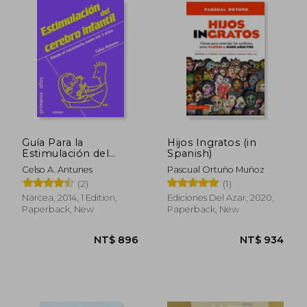
Guía Para la
Hijos Ingratos (in
Estimulación del
Spanish)
Cerebro Infantil:
Celso A. Antunes
Pascual Ortuño Muñoz
Desde el Nacimiento
(2)
(1)
Hasta los 3 Años (in
Spanish)
Narcea, 2014, 1 Edition,
Ediciones Del Azar, 2020,
Paperback, New
Paperback, New
NT$ 516
NT$ 7