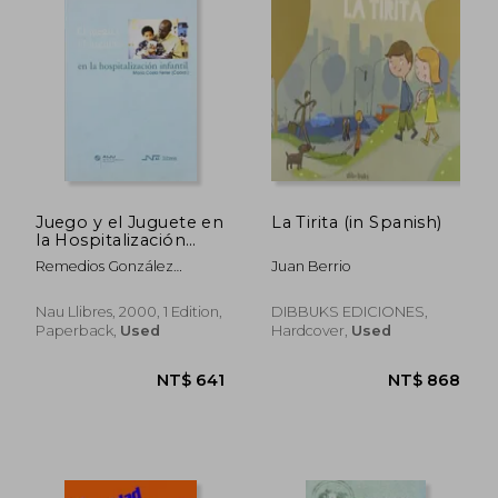
Juego y el Juguete en
La Tirita (in Spanish)
la Hospitalización
Infantil, el (Otros
Remedios González
Juan Berrio
Psicología) (in
Barrón,María Costa
Spanish)
Ferrer,Santiago Gisbert
Nau Llibres, 2000, 1 Edition,
DIBBUKS EDICIONES,
Soler
Paperback,
Used
Hardcover,
Used