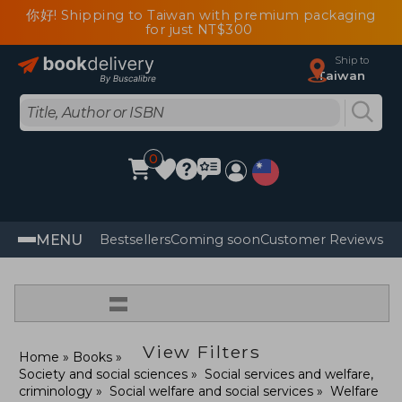
你好! Shipping to Taiwan with premium packaging
for just NT$300
Ship to
Taiwan
0
MENU
Bestsellers
Coming soon
Customer Reviews
=
View Filters
Home
Books
Society and social sciences
Social services and welfare,
criminology
Social welfare and social services
Welfare