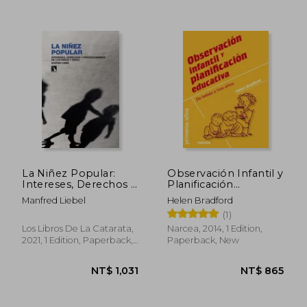
NT$ 973
NT$ 7
La Niñez Popular:
Observación Infantil y
Intereses, Derechos y
Planificación
Protagonismos de los
Educativa: De Bebés a
Manfred Liebel
Helen Bradford
Niños y Niñas: 334
Tres Años (in Spanish)
(1)
(Investigación y
Debate) (in Spanish)
Los Libros De La Catarata,
Narcea, 2014, 1 Edition,
2021, 1 Edition, Paperback,
Paperback, New
New