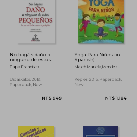
NT$ 931
NT$ 8
No hagáis daño a
Yoga Para Niños (in
ninguno de estos
Spanish)
pequeños. La Voz de
Papa Francisco
Maleh Mariela,Mendez
Pedro contra la
Daniela
pedofilia (in Spanish)
Didaskalos, 2019,
Kepler, 2016, Paperback,
Paperback, New
New