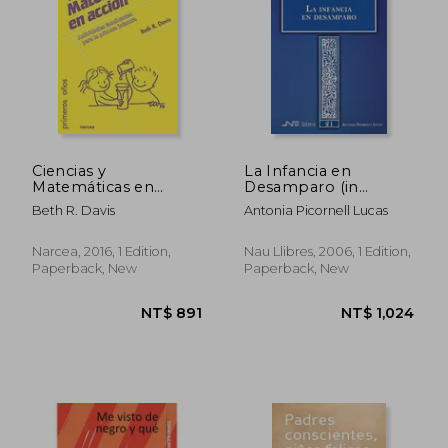
NT$ 949
NT$ 1,1
Ciencias y
La Infancia en
Matemáticas en
Desamparo (in
Acción. Actividades
Spanish)
Beth R. Davis
Antonia Picornell Lucas
Fascinantes Para la
Primera Infancia. (in
Spanish)
Narcea, 2016, 1 Edition,
Nau Llibres, 2006, 1 Edition,
Paperback, New
Paperback, New