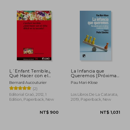
NT$ 833
NT$ 1,0
L´Enfant Terrible¿
La Infancia que
Qué Hacer con el
Queremos [Próxima
Niño Difícil en la
Aparición] (in
Bernard Aucouturier
Pau Mari-Klose
Escuela? (in Spanish)
Spanish)
(2)
Editorial Graó, 2012, 1
Los Libros De La Catarata,
Edition, Paperback, New
2019, Paperback, New