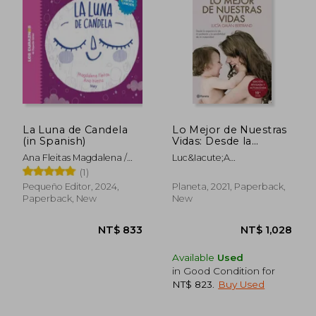
NT$ 641
NT$ 8
La Luna de Candela
Lo Mejor de Nuestras
(in Spanish)
Vidas: Desde la
Experiencia de mi
Ana Fleitas Magdalena /
Luc&Iacute;A
Profesión y la
Iniesta
Gal&Aacute;N Bertrand
(1)
Sensibilidad de mi
Maternidad (no
Pequeño Editor, 2024,
Planeta, 2021, Paperback,
Ficción) (in Spanish)
Paperback, New
New
Available
Used
in Good Condition for
NT$ 823
.
Buy Used