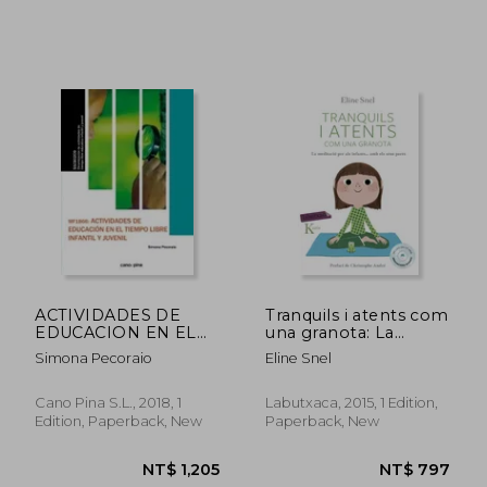
ACTIVIDADES DE
Tranquils i atents com
EDUCACION EN EL
una granota: La
TIEMPO LIBRE
meditació per als
Simona Pecoraio
Eline Snel
INFANTIL Y JUVENIL
infants segons el
(in Spanish)
mètode mindfulness
(in Catalan)
Cano Pina S.L., 2018, 1
Labutxaca, 2015, 1 Edition,
Edition, Paperback, New
Paperback, New