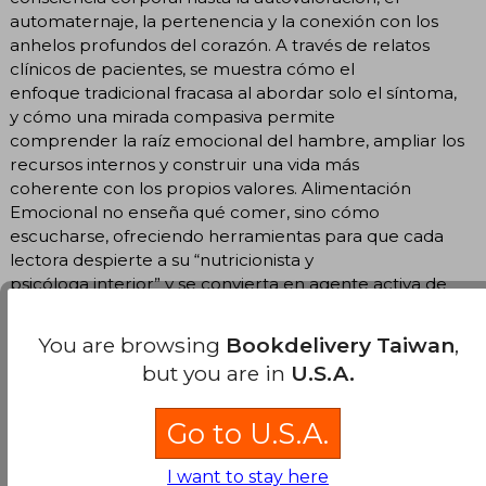
automaternaje, la pertenencia y la conexión con los
anhelos profundos del corazón. A través de relatos
clínicos de pacientes, se muestra cómo el
enfoque tradicional fracasa al abordar solo el síntoma,
y cómo una mirada compasiva permite
comprender la raíz emocional del hambre, ampliar los
recursos internos y construir una vida más
coherente con los propios valores. Alimentación
Emocional no enseña qué comer, sino cómo
escucharse, ofreciendo herramientas para que cada
lectora despierte a su “nutricionista y
psicóloga interior” y se convierta en agente activa de
su propio bienestar.
You are browsing
Bookdelivery Taiwan
,
Translate to english
but you are in
U.S.A.
Go to U.S.A.
I want to stay here
Customers reviews