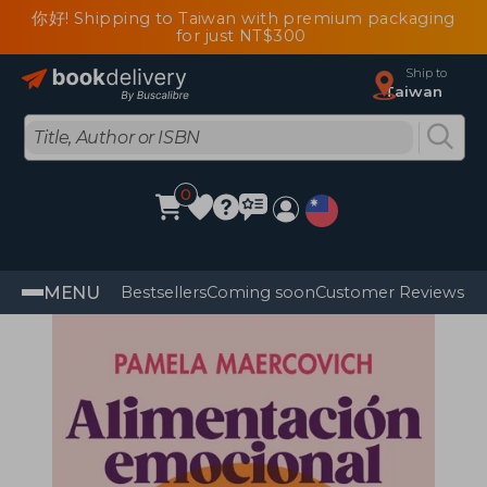
你好! Shipping to Taiwan with premium packaging
for just NT$300
Ship to
Taiwan
0
MENU
Bestsellers
Coming soon
Customer Reviews