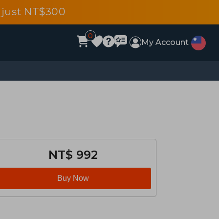
 just NT$300
0
My Account
NT$ 992
Buy Now