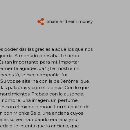
Share and earn money
s poder dar las gracias a aquellos que nos
o quería. A menudo pensaba: Le debo
"Es tan importante para mí. Importar,
ientemente agradecida? ¿Le mostré mi
cesitó, le hice compañía, fui
. Su voz se alterna con la de Jeróme, que
las palabras y con el silencio. Con lo que
emordimientos. Trabajo con la ausencia,
un nombre, una imagen, un perfume.
s. Y con el miedo a morir. Forma parte de
ón con Michka Seld, una anciana cuyos
 es su vecina: cuando era niña y su
eda que intenta que la anciana, que