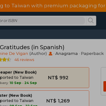
g to Taiwan with premium packaging for
Gratitudes (in Spanish)
hine De Vigan
(Author)
·
Anagrama
· Paperback
46 reviews
heaper
New Book
NT$ 992
ported to Taiwan
ivery:
10 Sep
-
24 Sep
ster
New Book
NT$ 1,269
ported to Taiwan