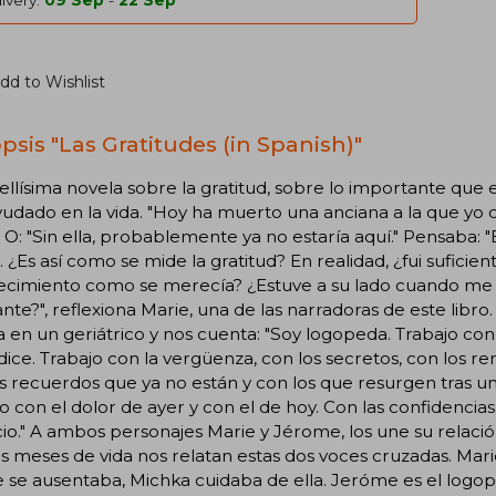
ivery:
09 Sep
-
22 Sep
dd to Wishlist
psis "Las Gratitudes (in Spanish)"
llísima novela sobre la gratitud, sobre lo importante que e
yudado en la vida. "Hoy ha muerto una anciana a la que y
" O: "Sin ella, probablemente ya no estaría aquí." Pensaba: 
 ¿Es así como se mide la gratitud? En realidad, ¿fui sufic
cimiento como se merecía? ¿Estuve a su lado cuando me ne
nte?", reflexiona Marie, una de las narradoras de este libro
a en un geriátrico y nos cuenta: "Soy logopeda. Trabajo con 
dice. Trabajo con la vergüenza, con los secretos, con los r
s recuerdos que ya no están y con los que resurgen tras 
o con el dolor de ayer y con el de hoy. Con las confidencia
cio." A ambos personajes Marie y Jérome, los une su relaci
s meses de vida nos relatan estas dos voces cruzadas. Marie
se ausentaba, Michka cuidaba de ella. Jeróme es el logop