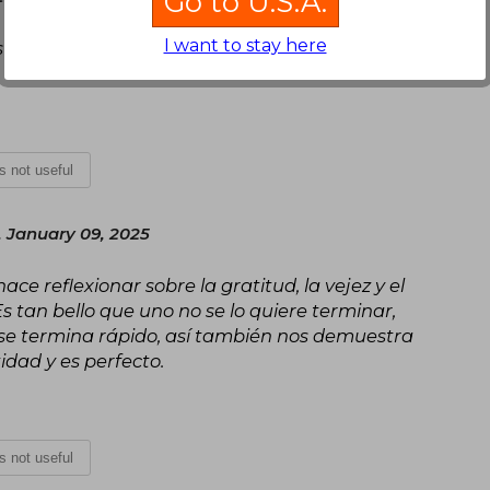
Go to U.S.A.
I want to stay here
storia muy sensible. Me ha conmovido desde los
is not useful
 January 09, 2025
ce reflexionar sobre la gratitud, la vejez y el
Es tan bello que uno no se lo quiere terminar,
se termina rápido, así también nos demuestra
idad y es perfecto.
is not useful