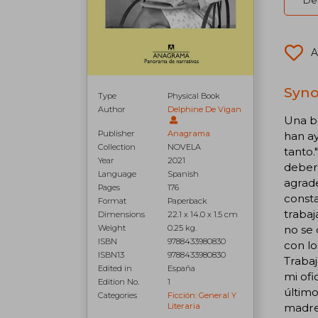
Del
A
Syno
Type
Physical Book
Author
Delphine De Vigan
Una be
Publisher
Anagrama
han a
Collection
NOVELA
tanto.
Year
2021
deber.
Language
Spanish
agrade
Pages
176
consta
Format
Paperback
trabaj
Dimensions
22.1 x 14.0 x 1.5 cm
Weight
0.25 kg.
no se 
ISBN
9788433980830
con lo
ISBN13
9788433980830
Trabaj
Edited in
España
mi ofi
Edition No.
1
último
Categories
Ficción: General Y
Literaria
madre 