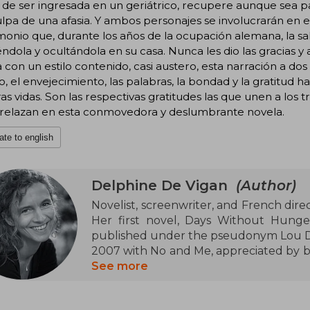
de ser ingresada en un geriátrico, recupere aunque sea p
lpa de una afasia. Y ambos personajes se involucrarán en e
onio que, durante los años de la ocupación alemana, la s
ndola y ocultándola en su casa. Nunca les dio las gracias y a
a con un estilo contenido, casi austero, esta narración a do
, el envejecimiento, las palabras, la bondad y la gratitud 
as vidas. Son las respectivas gratitudes las que unen a los t
trelazan en esta conmovedora y deslumbrante novela.
ate to english
Delphine De Vigan
(Author)
Novelist, screenwriter, and French direc
Her first novel, Days Without Hunger
published under the pseudonym Lou Delv
2007 with No and Me, appreciated by bo
growing in popularity ever since. Awar
See more
belongs to the best-selling French write