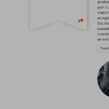
acaba 
por cu
matrim
acogié
Escrit
pasado
nuestr
se en
Transl