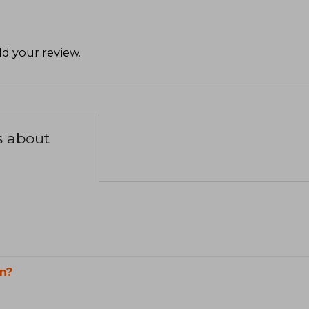
d your review
.
s about
n?