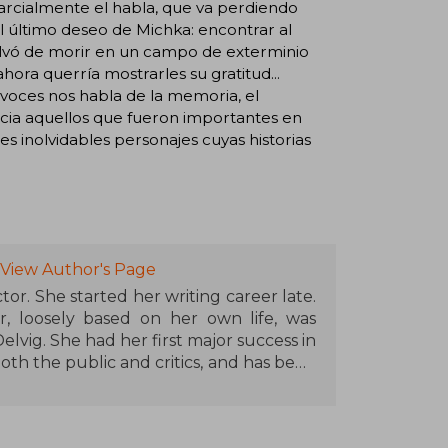
arcialmente el habla, que va perdiendo
l último deseo de Michka: encontrar al
alvó de morir en un campo de exterminio
hora querría mostrarles su gratitud...
s voces nos habla de la memoria, el
hacia aquellos que fueron importantes en
res inolvidables personajes cuyas historias
View Author's Page
tor. She started her writing career late.
, loosely based on her own life, was
ig. She had her first major success in
th the public and critics, and has been
ded on several occasions, she currently
rs.