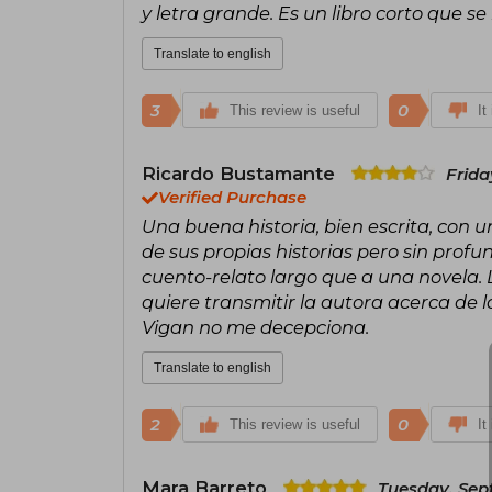
y letra grande. Es un libro corto que se 
Translate to english
3
0
This review is useful
It
Ricardo Bustamante
Frida
Verified Purchase
Una buena historia, bien escrita, con 
de sus propias historias pero sin profu
cuento-relato largo que a una novela. 
quiere transmitir la autora acerca de 
Vigan no me decepciona.
Translate to english
2
0
This review is useful
It
Mara Barreto
Tuesday, Sep