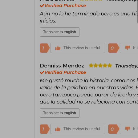
Verified Purchase
Aún no lo he terminado pero es una hi
inicios.
Translate to english
1
0
This review is useful
It 
Denniss Méndez
Thursday,
Verified Purchase
Me gustó mucho la historia, como nos ha
valor de la palabra en nuestras vidas. 
pero tampoco puede parar de leerlo y 
que la calidad no se relaciona con cant
Translate to english
1
0
This review is useful
It 