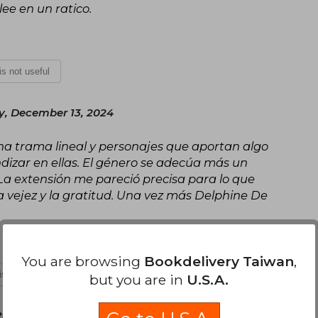
lee en un ratico.
 is not useful
y, December 13, 2024
una trama lineal y personajes que aportan algo
ndizar en ellas. El género se adecúa más un
La extensión me pareció precisa para lo que
la vejez y la gratitud. Una vez más Delphine De
You are browsing
Bookdelivery Taiwan
,
 is not useful
but you are in
U.S.A.
tember 17, 2024