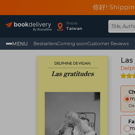
你好! Shippin
Ship to
Taiwan
MENU
Bestsellers
Coming soon
Customer Reviews
Las 
Delp
C
Im
Del
Fa
Im