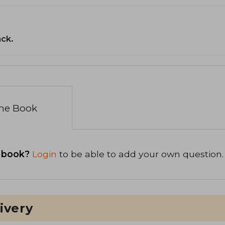
ack.
the Book
 book?
Login
to be able to add your own question.
ivery