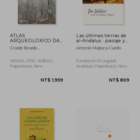
NT$ 1,183
NT$ 1,9
ATLAS
Las últimas tierras de
ARQUEOLOXICO DA
al-Andalus : paisaje y
PAISAXE GALEGA (En
poblamiento del
Criado Boado.
Antonio Malpica Cuello
papel)
reino nazarí de
Felipe;Parcero Oubiña.
Granada
César;Otero Vilariño.
XERAIS, 2016, 1 Edition,
Fundación El Legado
Carlos;Cabrejas
Paperback, New
Andalusí, Paperback, New
Domínguez.
Elena;Rodríguez Paz. Anxo