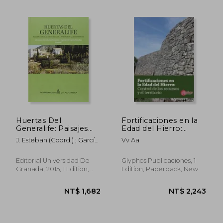
Huertas Del
Fortificaciones en la
Generalife: Paisajes
Edad del Hierro:
Agrícolas De Al-
Control de los
J. Esteban (coord.) ; García
Vv Aa
andalus... En Busca De
Recursos y el
Sánchez, Expiración
La Autenticidad (la
Territorio. (in Spanish)
(coord.) Hernández
Biblioteca De La
Editorial Universidad De
Glyphos Publicaciones, 1
Bermejo
NT$ 2,823
NT$ 1,1
Alhambra) (in
Granada, 2015, 1 Edition,
Edition, Paperback, New
Spanish)
Paperback, New