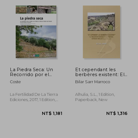
La Piedra Seca: Un
Et cependant les
Recorrido por el
berbères existent: El
Mundo, Allí Donde la
poblamiento
Coste
Bilar Sarr Marroco
Sencilla Piedra Hace
bereber en la
Paisaje (Saber Hacer)
frontera superior
(in Spanish)
andalusí (siglos VIII-
La Fertilidad De La Tierra
Alhulia, S.L., 1 Edition,
XII) (in Spanish)
Ediciones, 2017, 1 Edition,
Paperback, New
Paperback, New
NT$ 2,716
NT$ 8