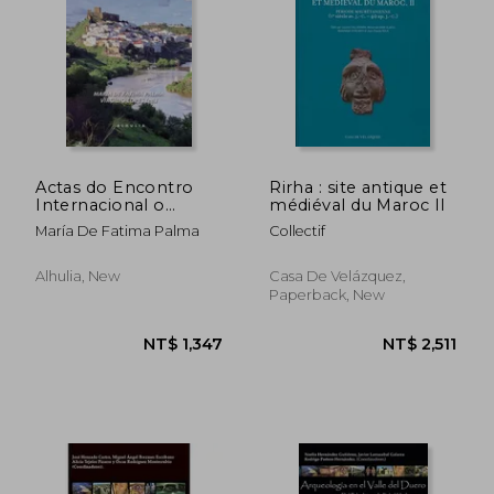
Actas do Encontro
Rirha : site antique et
Internacional o
médiéval du Maroc II
Território e a Gestao
María De Fatima Palma
Collectif
NT$ 1,323
NT$ 1,1
dos
Alhulia, New
Casa De Velázquez,
Paperback, New