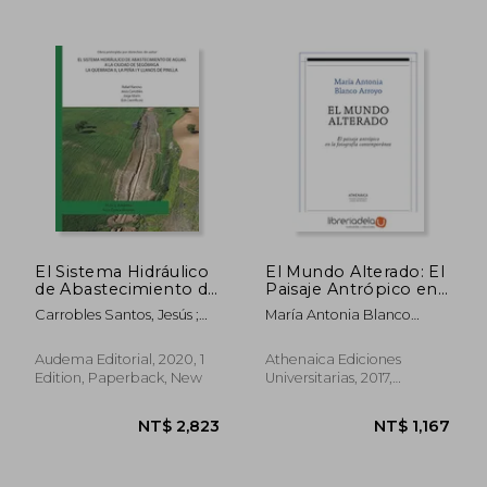
NT$ 1,474
NT$ 7
El Sistema Hidráulico
El Mundo Alterado: El
de Abastecimiento de
Paisaje Antrópico en
Aguas a la Ciudad de
la Fotografía
Carrobles Santos, Jesús ;
María Antonia Blanco
Segóbriga la
Contemporánea (in
Morín De Pablos, Jorge ;
Arroyo
Quebrada ii, la Peña i
Spanish)
Barroso Cabrera, Rafael
y Llanos de Pinilla (in
Audema Editorial, 2020, 1
Athenaica Ediciones
Spanish)
Edition, Paperback, New
Universitarias, 2017,
Paperback, New