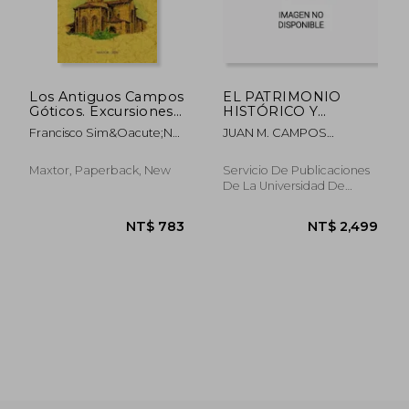
NT$ 1,196
NT$ 1,3
Los Antiguos Campos
EL PATRIMONIO
Góticos. Excursiones
HISTÓRICO Y
Histórico-Artísticas
CULTURAL EN EL
Francisco Sim&Oacute;N
JUAN M. CAMPOS
PARAJE NATURAL
Nieto
CARRASCO
MARISMAS DEL
ODIEL
Maxtor, Paperback, New
Servicio De Publicaciones
De La Universidad De
Huelva, Paperback, New