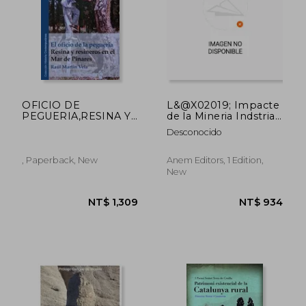
OFICIO DE
L&@X02019; Impacte
PEGUERIA,RESINA Y
de la Mineria Indstrial
RESINEROS EN EL
a la Ribagora (in
Desconocido
MAR DE PINARES
Catalan)
, Paperback, New
Anem Editors, 1 Edition,
New
NT$ 1,347
NT$ 2,5