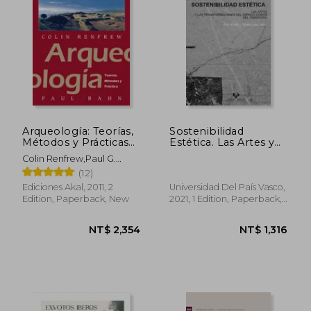
NT$ 1,049
NT$ 9
Arqueología: Teorías,
Sostenibilidad
Métodos y Prácticas
Estética. Las Artes y
(in Spanish)
las Transformaciones
Colin Renfrew,Paul G.
del Espacio Común
Bahn
(12)
del Territorio (Ikertuz)
(in Spanish)
Ediciones Akal, 2011, 2
Universidad Del País Vasco,
Edition, Paperback, New
2021, 1 Edition, Paperback,
New