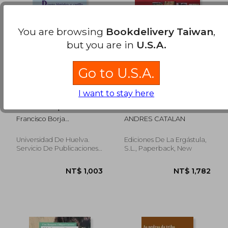
You are browsing
Bookdelivery Taiwan
,
but you are in
U.S.A.
NT$ 1,266
NT$ 6
Go to U.S.A.
I want to stay here
puerto histórico y
Arqueología Duero
castillo de palos de la
frontera (huelva) :
Francisco Borja
ANDRES CATALAN
asentamiento
Barrera,juan M. Campos
humano y medio
Carrasco,florentino Pozo
natural (in Spanish)
Universidad De Huelva.
Ediciones De La Ergástula,
Blázquez
Servicio De Publicaciones,
S.L., Paperback, New
New