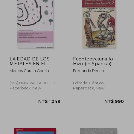
NT$ 1,259
NT$ 1,8
LA EDAD DE LOS
Fuenteovejuna lo
METALES EN EL
Hizo (in Spanish)
DUERO MEDIO
Marcos García García
Fernando Penco
NÂº102 (in Spanish)
Valenzuela
(553).UNIV.VALLADOLID,
Editorial Cántico,
Paperback, New
Paperback, New