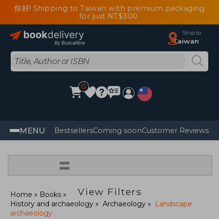
你好! Shipping to Taiwan with premium packaging
for just NT$300
Ship to
Taiwan
0
MENU
Bestsellers
Coming soon
Customer Reviews
=
View Filters
Home
Books
History and archaeology
Archaeology
Landscape
archaeology