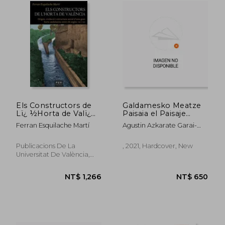
NT$ 1,181
NT$ 1,3
Els Constructors de
Galdamesko Meatze
Lï¿ ½Horta de Valï¿
Paisaia el Paisaje
½Ncia (in Spanish)
Minero de Galdames
Ferran Esquilache Martí
Agustin Azkarate Garai-
(in Spanish)
Olaun; Solaun Bus
Publicacions De La
, 2021, Hardcover, New
Universitat De València,
2018, 1 Edition, Paperback,
New