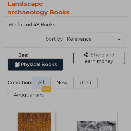
Landscape
archaeology Books
We found 48 Books
Sort by
Share and
See:
earn money
Physical Books
Condition:
All
New
Used
New
Antiquarians