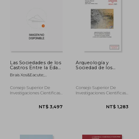
NT$ 2,115
NT$ 1,5
Las Sociedades de los
Arqueología y
Castros Entre la Edad
Sociedad de los
del Hierro y la
Espacios Agrarios: En
Brais Xos&Eacute;
Dominación de
Busca de la Gente
Curr&Aacute;S Refojos
Roma: Estudio del
Invisible a Través de
Paisaje del Baixo
la Materialidad del
Consejo Superior De
Consejo Superior De
Miño: 35 (Bibliotheca
Paisaje (in Spanish)
Investigaciones Cientificas,
Investigaciones Cientificas,
Praehistorica
2019, 1 Edition, Hardcover,
2021, 1 Edition, Paperback,
Hispana) (in Spanish)
New
New