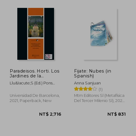
Paradeisos. Horti. Los
Fijate: Nubes (in
Jardines de la
Spanish)
Antigüedad (in
Llu&Iacute;S (Ed.) Pons
Anna Sanjuan
Spanish)
Pujol
(1)
Universidad De Barcelona,
Mtm Editores Sl (Metafísica
2021, Paperback, New
Del Tercer Milenio Sl), 2025,
1 Edition, Paperback, New
NT$ 1,682
NT$ 2,2