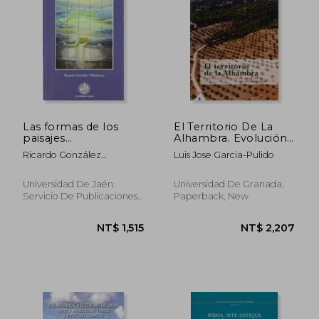
NT$ 1,003
NT$ 1,7
Las formas de los
El Territorio De La
paisajes
Alhambra. Evolución
mediterráneos:
De Un Paisaje Cultural
Ricardo González
Luis Jose Garcia-Pulido
Ensayo sobre las
Remarcable
Villaescusa
formas, funciones y
epistemología
Universidad De Jaén.
Universidad De Granada,
parcelarias: estudios
Servicio De Publicaciones.,
Paperback, New
comparativos en
Paperback, New
medios ... (Colección
Martínez de Mazas.
Serie Estudios)