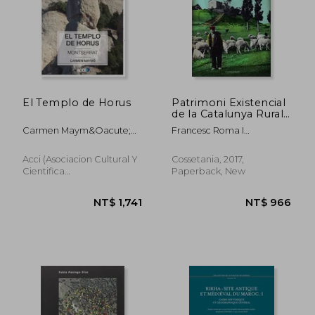
El Templo de Horus
Patrimoni Existencial
de la Catalunya Rural:
I Premi Serret Terra
Carmen Maym&Oacute;
Francesc Roma I
de Cruïlla: 143 (el
Vicente
Casanovas
Tinter) (in Catalan)
Acci (Asociacion Cultural Y
Cossetania, 2017,
Cientifica
Paperback, New
Iberoamericana),
Paperback, New
NT$ 1,167
NT$ 2,0