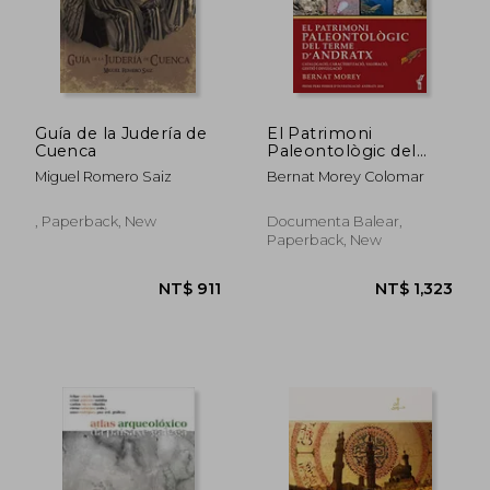
Guía de la Judería de
El Patrimoni
Cuenca
Paleontològic del
Terme D’Andratx:
Miguel Romero Saiz
Bernat Morey Colomar
Catalogació,
Caracterització,
Valoració, Gestió i
, Paperback, New
Documenta Balear,
Divulgació: 71 (Arbre
Paperback, New
de Mar)