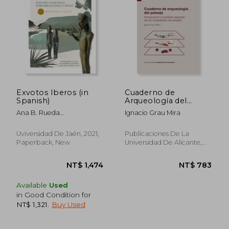
NT$ 2,354
NT$ 1,3
Exvotos Iberos (in
Cuaderno de
Spanish)
Arqueología del
Paisaje: Introducción
Ana B. Rueda
Ignacio Grau Mira
al Análisis Espacial de
Gal&Aacute;N, Carmen
las Sociedades del
Herranz S&Aacute;Nchez
Pasado (Materiales
Uviversidad De Jaén, 2021,
Publicaciones De La
Docentes) (in
Paperback, New
Universidad De Alicante,
Spanish)
2021, 1 Edition, Paperback,
New
Available
Used
in Good Condition for
NT$ 1,321
.
Buy Used