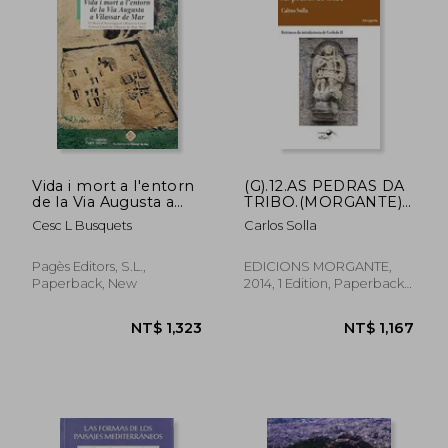
NT$ 3,497
NT$ 1,2
Vida i mort a l'entorn
(G).12.AS PEDRAS DA
de la Via Augusta a
TRIBO.(MORGANTE)
Vilassar de Mar
(in Galician)
Cesc L Busquets
Carlos Solla
(Impremta)
Pagès Editors, S.L.,
EDICIONS MORGANTE,
Paperback, New
2014, 1 Edition, Paperback,
New