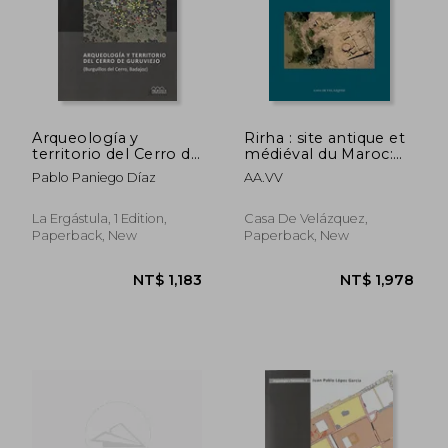
Arqueología y
Rirha : site antique et
territorio del Cerro de
médiéval du Maroc:
Guruviejo: Burguillos
RIRHA: SITE
Pablo Paniego Díaz
AA.VV
del Cerro, Badajoz
ANTIQUE ET
(Serie Arqueología y
MÉDIÉVAL DU
Patrimonio)
MARCOC: 1
La Ergástula, 1 Edition,
Casa De Velázquez,
(Collection de la Casa
Paperback, New
Paperback, New
de Velázquez)
NT$ 1,309
NT$ 9