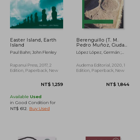
Easter Island, Earth
Berenguillo (T. M.
Island
Pedro Muñoz, Ciudad
Real)Nuevos Datos
Paul Bahn; John Flenley
López López, Germán ;
Para el Estudio de la
Morín De Pablos, Jorge
Prehistoria Reciente
en Castilla - la
Rapanui Press, 2017, 2
Audema Editorial, 2020, 1
Mancha (in Spanish)
Edition, Paperback, New
Edition, Paperback, New
Available
Used
in Good Condition for
NT$ 612
.
Buy Used