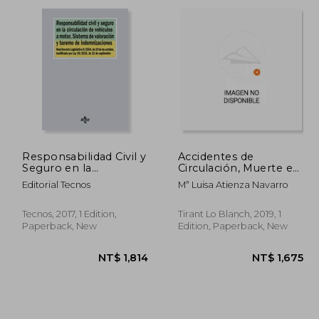
1,617
NT$ 3,468
Responsabilidad Civil y
Accidentes de
Seguro en la
Circulación, Muerte e
Circulación de
Indemnización
Editorial Tecnos
Mª Luisa Atienza Navarro
Vehículos a Motor.
(Monografías) (in
Sistema de Valoración
Spanish)
y Baremo de
Tecnos, 2017, 1 Edition,
Tirant Lo Blanch, 2019, 1
Indemnizaciones: Real
Paperback, New
Edition, Paperback, New
Decreto Legislativo.
(Derecho - Biblioteca
de Textos Legales) (in
Spanish)