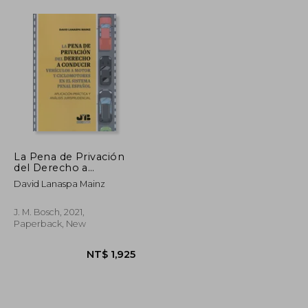
La Pena de Privación
del Derecho a
Conducir Vehículos a
David Lanaspa Mainz
Motor y Ciclomotores
en el Sistema Penal
Español. Aplicación
J. M. Bosch, 2021,
Práctica y Análisis
Paperback, New
Jurisprudencial (in
Spanish)