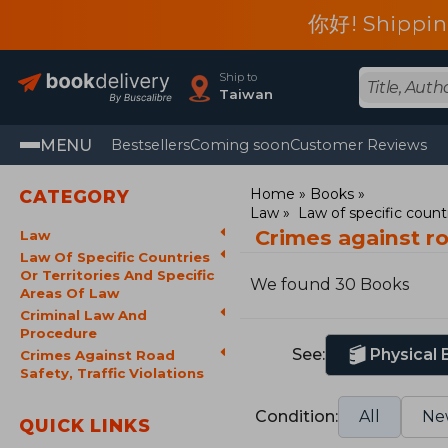
你好! Shippin
Ship to
Taiwan
MENU
Bestsellers
Coming soon
Customer Reviews
Home
Books
CATEGORY
Law
Law of specific countr
Crimes against ro
Law
Law Of Specific Countries
Or Territories And Specific
We found 30 Books
Areas Of Law
Criminal Law And
Procedure
See:
Physical
Crimes Against Road
Safety, Traffic Violations
Condition:
All
Ne
QUICK LINKS