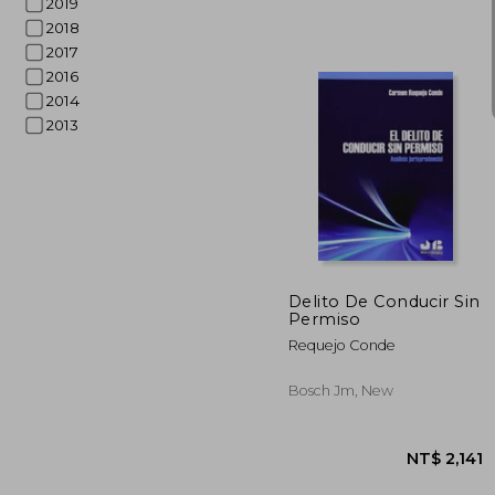
2019
2018
2017
2016
2014
2013
NT$ 
Delito De Conducir Sin
Permiso
Requejo Conde
Bosch Jm, New