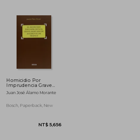
Homicidio Por
Imprudencia Grave
Derivado De Accidente
Juan José Álamo Morante
NT$ 5,754
NT$ 1,118
De Tráfico (Práctica
jurídica)
Bosch, Paperback, New