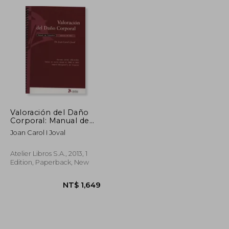
NT$ 3,619
NT$ 1,925
Valoración del Daño
Corporal: Manual de
Consulta: En
Joan Carol I Joval
Accidentes de Tráfico y
Pólizas de Seguro (in
Spanish)
Atelier Libros S.A., 2013, 1
Edition, Paperback, New