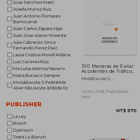
Jose Sanchez Marti
Josefa Munoz Ruiz
Juan Antonio Pomares
NT$ 
Barriocanal
Juan Carlos Zapata Hijar
Juan Jose Alamo Morante
Julia Cabrerizo Sinca
Fernando Perez Diez
Laura Cristina Morell Aldana
Luis Caceres Ruiz
100 Maneras de Evitar
Ma Luisa Atienza Navarro
Accidentes de Tráfico
Maria Burzaco Samper
(in Spanish)
Mois&Eacute;S
Mois&Eacute S Pe&Ntilde
Pe&Ntilde;Alver
Alver N&Uacute &Ntilde Ez
N&Uacute;&Ntilde;Ez
Lectio, 2018, Paperback,
New
PUBLISHER
La Ley
Bosch
Dykinson
Tirant Lo Blanch