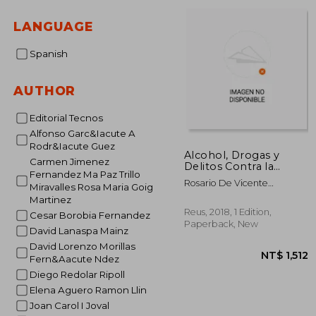
NT$ 
LANGUAGE
Spanish
AUTHOR
Editorial Tecnos
Alfonso Garc&Iacute A
Rodr&Iacute Guez
Alcohol, Drogas y
Carmen Jimenez
Delitos Contra la
Fernandez Ma Paz Trillo
Seguridad Vial (in
Rosario De Vicente
Miravalles Rosa Maria Goig
Spanish)
Mart&Iacute;Nez
Martinez
Reus, 2018, 1 Edition,
Cesar Borobia Fernandez
Paperback, New
David Lanaspa Mainz
David Lorenzo Morillas
Fern&Aacute Ndez
Diego Redolar Ripoll
Elena Aguero Ramon Llin
Joan Carol I Joval