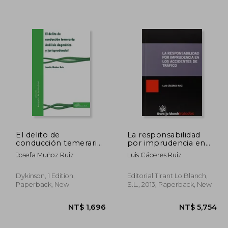
2,141
NT$ 1,083
El delito de
La responsabilidad
conducción temeraria.
por imprudencia en
Análisis dogmático y
los accidentes de
Josefa Muñoz Ruiz
Luis Cáceres Ruiz
jurisprudencial
tráfico (Tratados,
(Monografías de
Comentarios y
Derecho Penal)
Prácticas Procesales)
Dykinson, 1 Edition,
Editorial Tirant Lo Blanch,
Paperback, New
S.L., 2013, Paperback, New