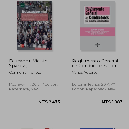
1,512
NT$ 1,814
Educacion Vial (in
Reglamento General
Spanish)
de Conductores: con
normativa
Carmen Jimenez
Varios Autores
complementaria (in
Fernandez,Mª Paz Trillo
Spanish)
Miravalles,Rosa Maria Goig
Mcgraw-Hill, 2013, 1ª Edition,
Editorial Tecnos, 2014, 4ª
Martinez
Paperback, New
Edition, Paperback, New