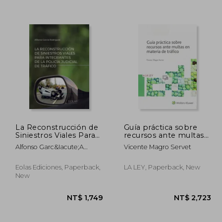
La Reconstrucción de
Guía práctica sobre
Siniestros Viales Para
recursos ante multas
Integrantes de la
en materia de tráfico
Alfonso Garc&Iacute;A
Vicente Magro Servet
4,506
NT$ 1,696
Policía Judicial de
Rodr&Iacute;Guez
Tráfico
Eolas Ediciones, Paperback,
LA LEY, Paperback, New
New