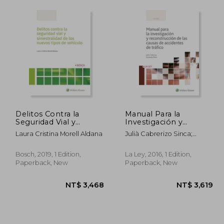
Delitos Contra la
Manual Para la
Seguridad Vial y
Investigación y
Siniestralidad de los
Reconstrucción de las
Laura Cristina Morell Aldana
Julià Cabrerizo Sinca;
Nuevos Tipos de
Causas de Accidentes
Fernando Pérez Díez
Vehículo (in Spanish)
de Tráfico (in Spanish)
Bosch, 2019, 1 Edition,
La Ley, 2016, 1 Edition,
Paperback, New
Paperback, New