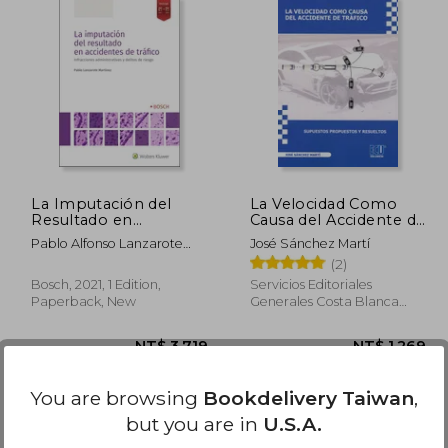
 970
NT$ 2,475
La Imputación del
La Velocidad Como
Resultado en
Causa del Accidente de
Accidentes de Tráfico:
Tráfico. Supuestos
Pablo Alfonso Lanzarote
José Sánchez Martí
Infracciones
Propuestos y
Mart&Iacute;Nez
(2)
Administrativas y
Resueltos. (in Spanish)
Delitos de Riesgo (in
Bosch, 2021, 1 Edition,
Servicios Editoriales
Spanish)
Paperback, New
Generales Costa Blanca
S.L., 2018, 1 Edition,
Paperback, New
Available
Used
You are browsing
Bookdelivery Taiwan
,
in Good Condition for
but you are in
U.S.A.
NT$ 2,616
.
Buy Used