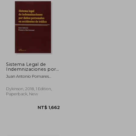
NT$ 1,675
NT$ 1,649
Sistema Legal de
Indemnizaciones por
Daños Personales en
Juan Antonio Pomares
Accidentes de Tráfico
Barriocanal
(in Spanish)
Dykinson, 2018, 1 Edition,
Paperback, New