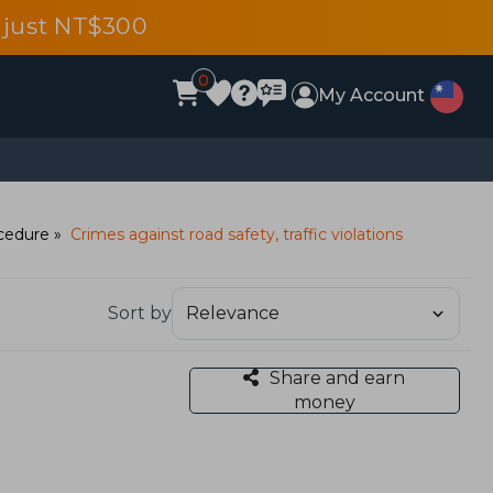
 just NT$300
0
My Account
ocedure
Crimes against road safety, traffic violations
Sort by
Share and earn
money