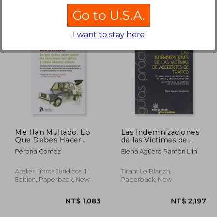
Go to U.S.A.
I want to stay here
2,389
NT$ 3,719
Me Han Multado. Lo
Las Indemnizaciones
Que Debes Hacer
de las Víctimas de
Sobre Las Sanciones
Accidentes de Tráfico
Perona Gomez
Elena Agüero Ramón Llín
De Trafico Y Como
Ahorrar Dinero
Atelier Libros Jurídicos, 1
Tirant Lo Blanch,
Edition, Paperback, New
Paperback, New