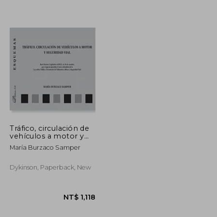
NT$ 2,197
NT$ 4,178
Tráfico, circulación de
vehículos a motor y
seguridad vial.
María Burzaco Samper
Esquemas.
Dykinson, Paperback, New