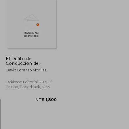
NT$ 1,083
NT$ 1,662
El Delito de
Conducción de
Vehículos a Motor o
David Lorenzo Morillas
Ciclomotores sin
Fern&Aacute;Ndez
Licencia Administrativa
Cometido por
Dykinson Editorial, 2019, 1ª
Menores de Edad (in
Edition, Paperback, New
Spanish)