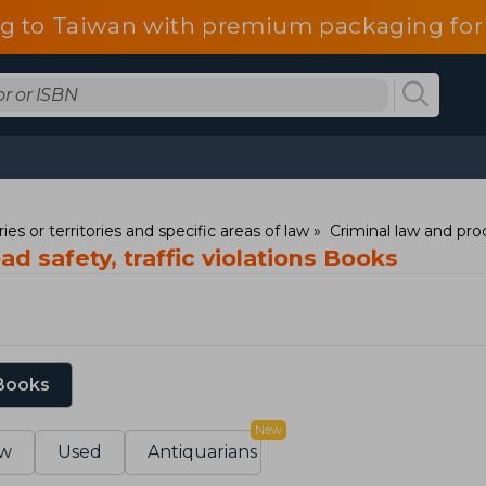
g to Taiwan with premium packaging for
ies or territories and specific areas of law
Criminal law and pr
ad safety, traffic violations Books
 Books
New
w
Used
Antiquarians