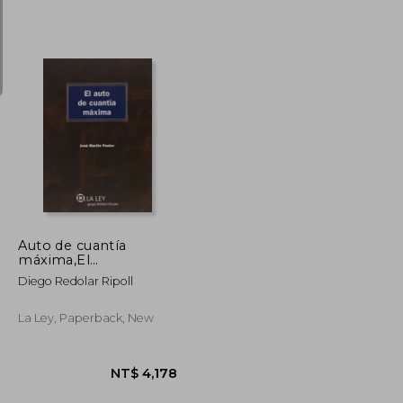
NT$ 1,269
NT$ 1,800
Auto de cuantía
máxima,El
(Monografías Proceso
Diego Redolar Ripoll
Civil Práctico)
La Ley, Paperback, New