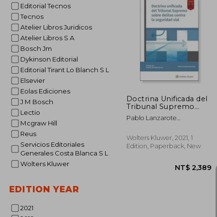
Editorial Tecnos
Tecnos
Atelier Libros Juridicos
Atelier Libros S A
NT$
Bosch Jm
Dykinson Editorial
Editorial Tirant Lo Blanch S L
Elsevier
Eolas Ediciones
Doctrina Unificada del
J M Bosch
Tribunal Supremo
Lectio
Sobre Delitos Contra
Pablo Lanzarote
la Seguridad Vial (in
Mcgraw Hill
Mart&Iacute;Nez
Spanish)
Reus
Wolters Kluwer, 2021, 1
Servicios Editoriales
Edition, Paperback, New
Generales Costa Blanca S L
Wolters Kluwer
EDITION YEAR
2021