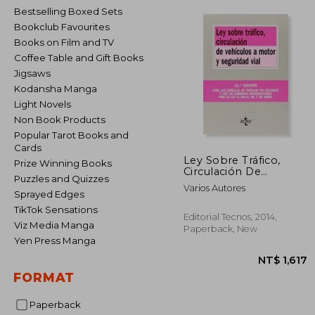
Bestselling Boxed Sets
Bookclub Favourites
Books on Film and TV
Coffee Table and Gift Books
Jigsaws
Kodansha Manga
Light Novels
Non Book Products
Popular Tarot Books and
Cards
Ley Sobre Tráfico,
Prize Winning Books
Circulación De
Puzzles and Quizzes
Vehículos A Motor Y
Varios Autores
Seguridad Vial (in
Sprayed Edges
Spanish)
TikTok Sensations
Editorial Tecnos, 2014,
Viz Media Manga
Paperback, New
Yen Press Manga
FORMAT
Paperback