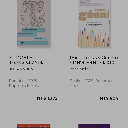
NT$ 679
NT$ 5,0
EL DOBLE
Psicoanalisis y Genero
TRANSICIONAL.
- Irene Meler - Libro
Subjetivación y
Físico (in Spanish)
JOHANN JUNG
Irene Meler
construcción de la
identidad (in Spanish)
Psimática, 2023,
Booket, 2020, Paperback,
Paperback, New
New