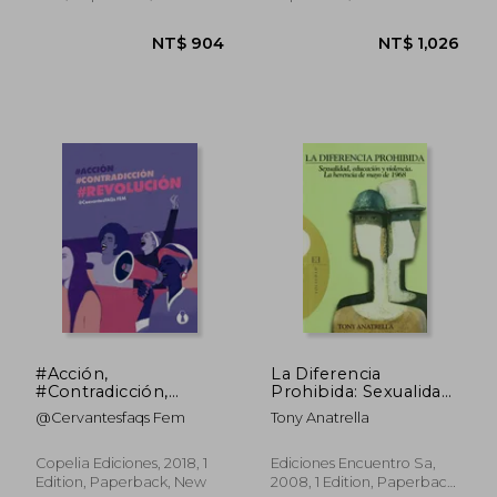
NT$ 777
NT$ 9
#Acción,
La Diferencia
#Contradicción,
Prohibida: Sexualidad,
#Revolución
Educación y Violencia.
@Cervantesfaqs Fem
Tony Anatrella
[Próxima Aparición]
La Herencia de Mayo
(in Spanish)
de 1968 (Ensayo) (in
Spanish)
Copelia Ediciones, 2018, 1
Ediciones Encuentro Sa,
Edition, Paperback, New
2008, 1 Edition, Paperback,