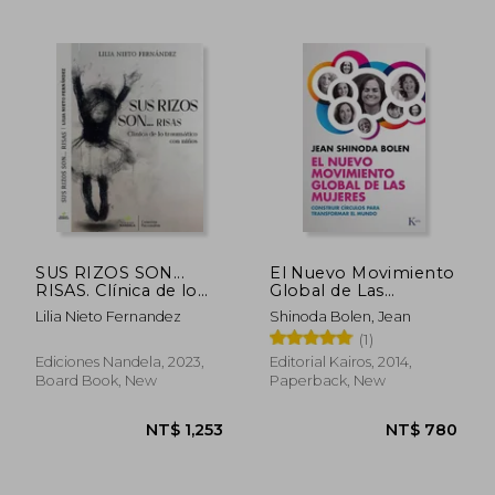
SUS RIZOS SON...
El Nuevo Movimiento
RISAS. Clínica de lo
Global de Las
traumático con niños
Mujeres: Construir
Lilia Nieto Fernandez
Shinoda Bolen, Jean
(in Spanish)
Círculos Para
NT$ 931
NT$ 6
(1)
Transformar El
Mundo (in Spanish)
Ediciones Nandela, 2023,
Editorial Kairos, 2014,
Board Book, New
Paperback, New