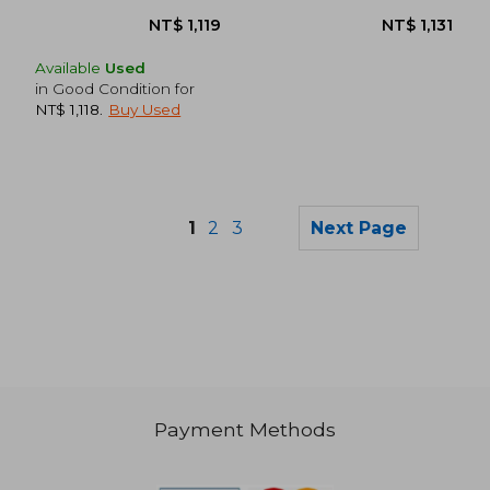
Available
Used
in Good Condition for
NT$ 1,118
.
Buy Used
1
2
3
Next Page
NT$ 904
NT$ 1,0
Payment Methods