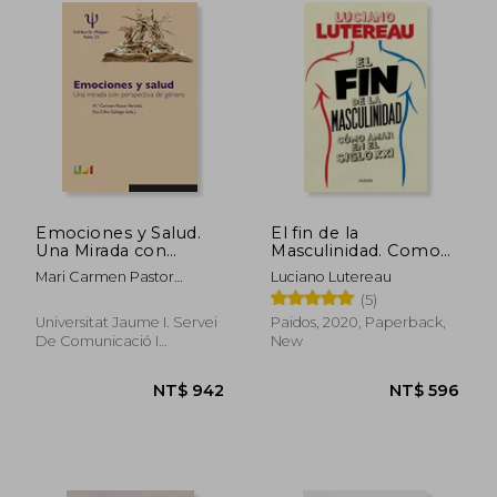
NT$ 1,218
NT$ 8
Emociones y Salud.
El fin de la
Una Mirada con
Masculinidad. Como
Perspectiva de
Amar en el Siglo xxi
Mari Carmen Pastor
Luciano Lutereau
Género (Psique) (in
(in Spanish)
Verchili; Eva Cifre Gallego
(5)
Spanish)
Universitat Jaume I. Servei
Paidos, 2020, Paperback,
De Comunicació I
New
Publicacions, 2017, 1 Edition,
Paperback, New