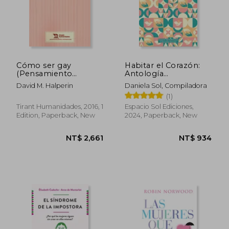
Cómo ser gay
Habitar el Corazón:
(Pensamiento
Antología
Político
Internacional.
David M. Halperin
Daniela Sol, Compiladora
Contemporáneo) (in
Poéticas y Nuevas
(1)
Spanish)
Masculinidades (in
Spanish)
Tirant Humanidades, 2016, 1
Espacio Sol Ediciones,
Edition, Paperback, New
2024, Paperback, New