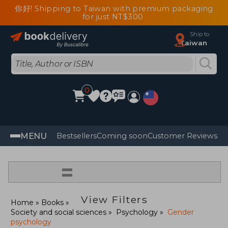
你好! Shipping to Taiwan with premium packaging
for just NT$300
Ship to
Taiwan
0
MENU
Bestsellers
Coming soon
Customer Reviews
=
View Filters
Home
Books
Society and social sciences
Psychology
Gender
psychology