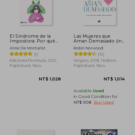
NT$ 2,661
NT$ 9
El Síndrome de la
Las Mujeres que
Impostora: Por qué
Aman Demasiado (in
las Mujeres Siguen sin
Spanish)
Anne De Montarlot
Robin Norwood
Creer en Ellas
(1)
(31)
Mismas? (Peninsula)
(in Spanish)
Ediciones Península, 2021,
Vergara, 2018, 1 Edition,
Paperback, New
Paperback, New
Available
Used
in Good Condition for
NT$ 908
.
Buy Used