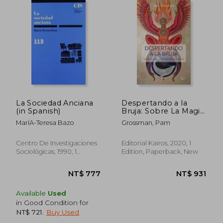
NT$ 1,144
NT$ 9
La Sociedad Anciana
Despertando a la
(in Spanish)
Bruja: Sobre La Magia
Y El Poder de Las
MaríA-Teresa Bazo
Grossman, Pam
Mujeres (in Spanish)
Centro De Investigaciones
Editorial Kairos, 2020, 1
Sociológicas, 1990, 1
Edition, Paperback, New
Edition, Paperback, New
Available
Used
in Good Condition for
NT$ 721
.
Buy Used