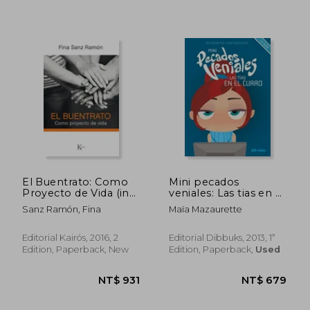
NT$ 1,372
NT$ 8
El Buentrato: Como
Mini pecados
Proyecto de Vida (in
veniales: Las tias en el
Spanish)
curro 04 (in Spanish)
Sanz Ramón, Fina
Maïa Mazaurette
Editorial Kairós, 2016, 2
Editorial Dibbuks, 2013, 1ª
Edition, Paperback, New
Edition, Paperback,
Used