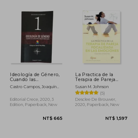
Ideología de Género,
La Practica de la
Cuando las
Terapia de Pareja
Emociones Vuelan
Focalizada en las
Castro Campos, Joaquín
Susan M. Johnson
muy Alto (in Spanish)
Emociones (in
Ignacio
(5)
Spanish)
Editorial Crece, 2020, 3
Desclee De Brouwer,
NT$ 1,049
NT$ 1,0
Edition, Paperback, New
2020, Paperback, New