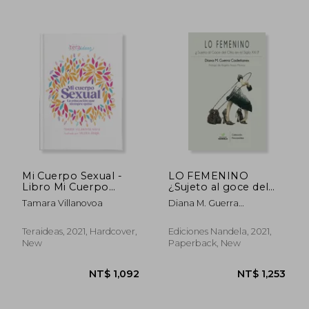
NT$ 1,292
NT$ 1,0
Mi Cuerpo Sexual -
LO FEMENINO
Libro Mi Cuerpo
¿Sujeto al goce del
Sexual - Aprender
otro en el siglo XXI?
Tamara Villanovoa
Diana M. Guerra
Sexualidad,
(in Spanish)
Cadeñanes
Autocuidado y
Bienestar -
Teraideas, 2021, Hardcover,
Ediciones Nandela, 2021,
TERAIDEAS - Para
New
Paperback, New
Mujeres desde 17
años (in Spanish)