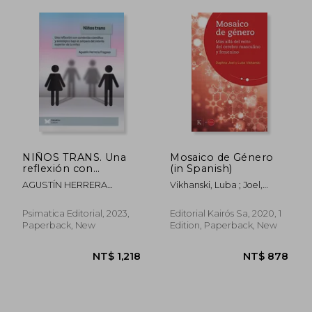
NIÑOS TRANS. Una
Mosaico de Género
reflexión con
(in Spanish)
contenido científico y
AGUSTÍN HERRERA
Vikhanski, Luba ; Joel,
axiológico bajo el
FRAGOSO
Daphna
amparo del interés
superior de la niñez
Psimatica Editorial, 2023,
Editorial Kairós Sa, 2020, 1
(in Spanish)
Paperback, New
Edition, Paperback, New
NT$ 1,160
NT$ 8