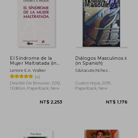
NT$ 1,028
NT$ 1,0
El Síndrome de la
Diálogos Masculinos ii
Mujer Maltratada (in
(in Spanish)
Spanish)
Lenore E.A. Walker
S&Aacute;Nchez
L&Oacute;Pez
(4)
V&Iacute;Ctor Manuel;
Desclée De Brouwer, 2012,
Cuatro Hojas, 2019,
Fern&Aacute;Ndez
1 Edition, Paperback, New
Paperback, New
L&Oacute;Pez Justo