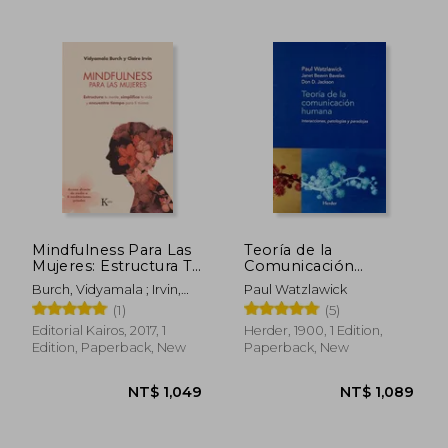
NT$ 851
NT$ 1,0
Mindfulness Para Las
Teoría de la
Mujeres: Estructura Tu
Comunicación
Mente, Simplifica Tu
Humana:
Burch, Vidyamala ; Irvin,
Paul Watzlawick
Vida Y Encuentra
Interacciones,
Claire
(1)
(5)
Tiempo Para Ti
Patologías y
Misma (in Spanish)
Paradojas (in Spanish)
Editorial Kairos, 2017, 1
Herder, 1900, 1 Edition,
Edition, Paperback, New
Paperback, New