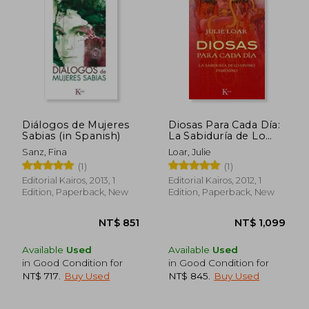
NT$ 2,253
NT$ 1,1
Diálogos de Mujeres
Diosas Para Cada Día:
Sabias (in Spanish)
La Sabiduría de Lo
Divino Femenino (in
Sanz, Fina
Loar, Julie
Spanish)
(1)
(1)
Editorial Kairos, 2013, 1
Editorial Kairos, 2012, 1
Edition, Paperback, New
Edition, Paperback, New
Available
Used
Available
Used
in Good Condition for
in Good Condition for
NT$ 717
.
Buy Used
NT$ 845
.
Buy Used