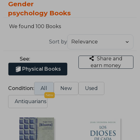
Gender
psychology Books
We found 100 Books
Sort by
Share and
See:
earn money
Physical Books
Condition:
All
New
Used
New
Antiquarians