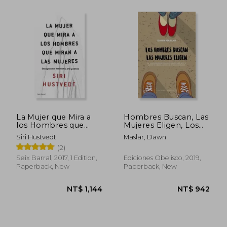
La Mujer que Mira a
Hombres Buscan, Las
los Hombres que
Mujeres Eligen, Los
Miran a las Mujeres (in
(in Spanish)
Siri Hustvedt
Maslar, Dawn
Spanish)
(2)
Seix Barral, 2017, 1 Edition,
Ediciones Obelisco, 2019,
Paperback, New
Paperback, New
NT$ 1,253
NT$ 7