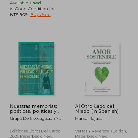
Available
Used
in Good Condition for
NT$ 909
.
Buy Used
NT$ 931
NT$ 1,0
Nuestras memorias:
Al Otro Lado del
poéticas, políticas y
Miedo (in Spanish)
feminismos (in
Grupo De Investigación Y
Marisol Rojas
Spanish)
Lecturas Feministas
Fern&Aacute;Ndez
Ediciones Libros Del Cardo,
Versos Y Reversos, 1 Edition,
2021, Paperback, New
Paperback, New