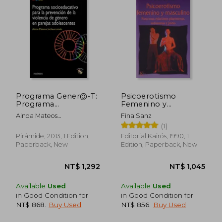
NT$ 942
NT$ 5
Programa Gener@-T:
Psicoerotismo
Programa
Femenino y
Socioeducativo Para
Masculino (in
Ainoa Mateos
Fina Sanz
la Prevención de la
Spanish)
Inchaurrondo
(1)
Violencia de Género
en Parejas
Pirámide, 2013, 1 Edition,
Editorial Kairós, 1990, 1
Adolescentes (in
Paperback, New
Edition, Paperback, New
Spanish)
Available
Used
Available
Used
in Good Condition for
in Good Condition for
NT$ 868
.
Buy Used
NT$ 856
.
Buy Used