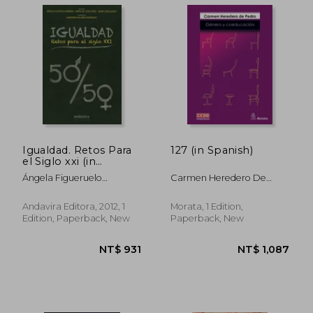
Igualdad. Retos Para
127 (in Spanish)
el Siglo xxi (in
Spanish)
Ángela Figueruelo
Carmen Heredero De
Burrieza (Directora); Marta
Pedro
Del Pozo Pérez
Andavira Editora, 2012, 1
Morata, 1 Edition,
(Directora); Marta León
Edition, Paperback, New
Paperback, New
Alonso (Directora);
Almudena Gallardo
Rodríguez (Coordinadora)