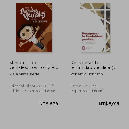
Mini pecados
Recuperar la
veniales: Los tios y el
feminidad perdida (in
deporte 03 (in
Spanish)
Maïa Mazaurette
Robert A. Johnson
Spanish)
Editorial Dibbuks, 2013, 1º
Escola De Vida,
Edition, Paperback,
Used
Paperback,
Used