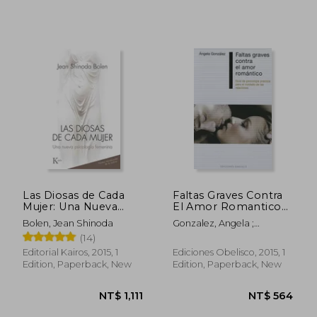
NT$ 1,096
NT$ 2,3
Las Diosas de Cada
Faltas Graves Contra
Mujer: Una Nueva
El Amor Romantico
Psicología Femenina
(in Spanish)
Bolen, Jean Shinoda
Gonzalez, Angela ;
(in Spanish)
Gonzaalez, Aangela
(14)
Editorial Kairos, 2015, 1
Ediciones Obelisco, 2015, 1
Edition, Paperback, New
Edition, Paperback, New