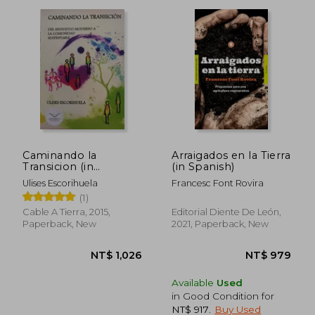
Caminando la
Arraigados en la Tierra
Transicion (in
(in Spanish)
Spanish)
NT$ 875
NT$ 9
Ulises Escorihuela
Francesc Font Rovira
(1)
Cable A Tierra, 2015,
Editorial Diente De León,
Paperback, New
2021, Paperback, New
Available
Used
in Good Condition for
NT$ 917
.
Buy Used