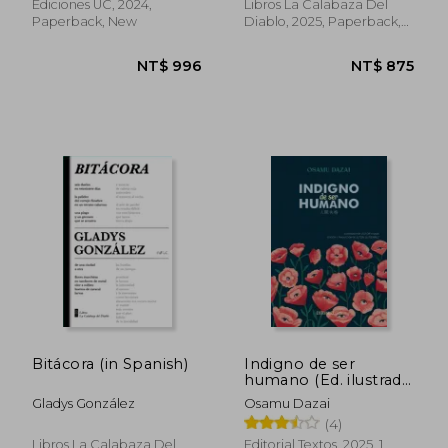
Ediciones UC, 2024,
Libros La Calabaza Del
Paperback, New
Diablo, 2025, Paperback,
New
Bitácora (in Spanish)
Indigno de ser
humano (Ed. ilustrada,
NT$ 875
NT$ 9
incluye póster) (in
Gladys González
Osamu Dazai
Spanish)
(4)
Libros La Calabaza Del
Editorial Textos, 2025, 1