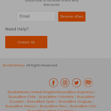
Subscribe to receive offers and
discounts
Need Help?
Contact Us
NT$ 1,249
BookDelivery
. All Rights Reserved.
Bookdelivery United Kingdom
Buscalibre Argentina
|
Buscalibre Chile
|
Buscalibre Colombia
|
Buscalibre
Ecuador
|
Buscalibre Spain
|
Buscalibre Uruguay
|
Buscalibre Mexico
|
Buscalibre Peru
|
Buscalibre USA
|
Buscalibre Other Countries
|