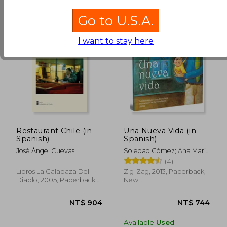
Go to U.S.A.
NT$ 693
NT$ 8
I want to stay here
Restaurant Chile (in
Una Nueva Vida (in
Spanish)
Spanish)
José Ángel Cuevas
Soledad Gómez; Ana María
Deik
(4)
Libros La Calabaza Del
Zig-Zag, 2013, Paperback,
Diablo, 2005, Paperback,
New
New
Available
Used