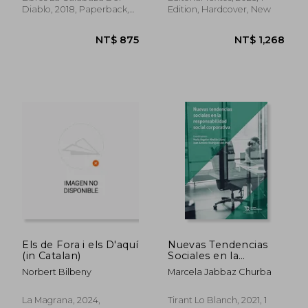
Diablo, 2018, Paperback,
Edition, Hardcover, New
New
Els de Fora i els D'aquí
Nuevas Tendencias
(in Catalan)
Sociales en la
Responsabilidad
Norbert Bilbeny
Marcela Jabbaz Churba
Social Corporativa
(Estudios de
Economía y
La Magrana, 2024,
Tirant Lo Blanch, 2021, 1