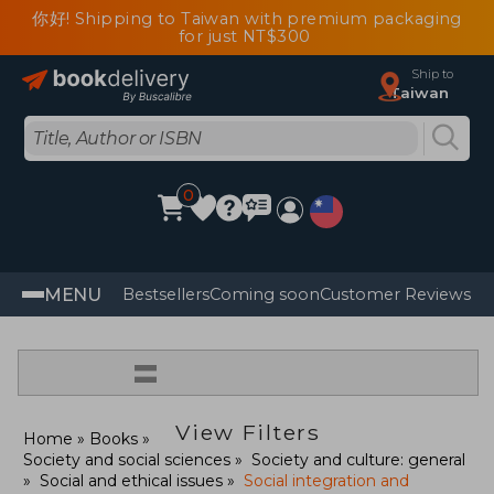
你好! Shipping to Taiwan with premium packaging
for just NT$300
Ship to
Taiwan
0
MENU
Bestsellers
Coming soon
Customer Reviews
=
View Filters
Home
Books
Society and social sciences
Society and culture: general
Social and ethical issues
Social integration and