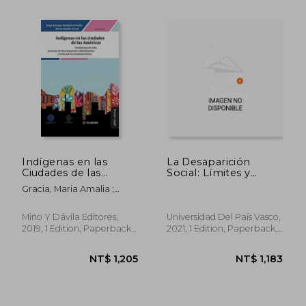
NT$ 964
NT$ 9
Indígenas en las
La Desaparición
Ciudades de las
Social: Límites y
Américas * (in
Posibilidades de una
Gracia, Maria Amalia ;
Spanish)
Herramienta Para
Barbosa Oyanarte, Ana
Entender Vidas que
Maria ; Solis Fonseca,
no Cuentan
Miño Y Dávila Editores,
Universidad Del País Vasco,
Gustavo
(Zabalduz) (in
2019, 1 Edition, Paperback,
2021, 1 Edition, Paperback,
Spanish)
New
New