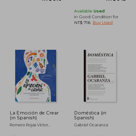
Available
Used
in Good Condition for
NT$ 716
.
Buy Used
NT$ 1,529
NT$ 7
La Emoción de Crear
Doméstica (in
(in Spanish)
Spanish)
Romero Rojas Víctor
Gabriel Ocaranza
Ignaciolizama Calvo
Macarena