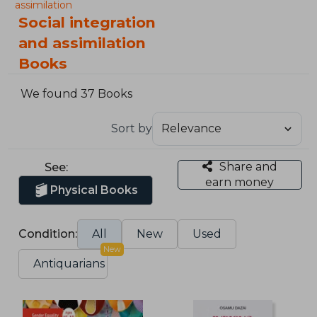
assimilation
Social integration
and assimilation
Books
We found 37 Books
Sort by
Share and
See:
earn money
Physical Books
Condition:
All
New
Used
New
Antiquarians