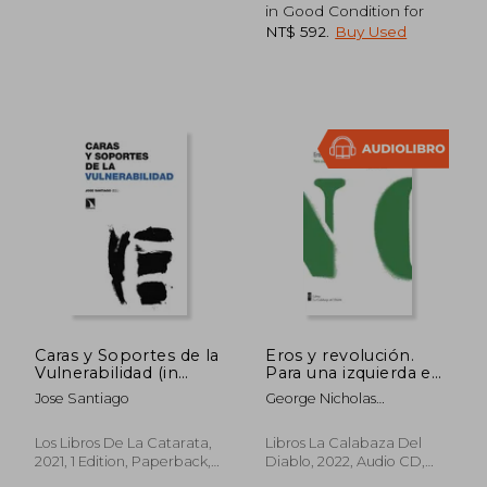
in Good Condition for
NT$ 592
.
Buy Used
NT$ 934
NT$ 9
Caras y Soportes de la
Eros y revolución.
Vulnerabilidad (in
Para una izquierda en
Spanish)
el s. XXI (in Spanish)
Jose Santiago
George Nicholas
Katsiaficas / Traducción
Alejandra Pinto Soffia
Los Libros De La Catarata,
Libros La Calabaza Del
2021, 1 Edition, Paperback,
Diablo, 2022, Audio CD,
New
New