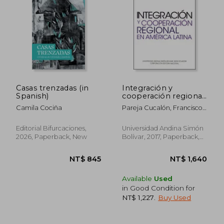
NT$ 1,213
NT$ 9
Casas trenzadas (in
Integración y
Spanish)
cooperación regional
en América Latina (in
Camila Cociña
Pareja Cucalón, Francisco
Spanish)
(Coordinador)
Editorial Bifurcaciones,
Universidad Andina Simón
2026, Paperback, New
Bolívar, 2017, Paperback,
New
Available
Used
in Good Condition for
NT$ 1,227
.
Buy Used