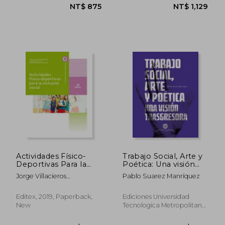
NT$ 1,031
NT$ 8
Actividades Físico-
Trabajo Social, Arte y
Deportivas Para la
Poética: Una visión
Inclusión Social
trasgresora (in
Jorge Villacieros
Pablo Suarez Manríquez
(Ciclos Formativos) (in
Spanish)
Rodr&Iacute;Guez; Luis
Spanish)
Mu&Ntilde;Oz Cutuli;
Editex, 2019, Paperback,
Ediciones Universidad
Mar&Iacute;A
New
Tecnologica Metropolitana,
Rodr&Iacute;Guez
2014, Paperback, New
Poblador