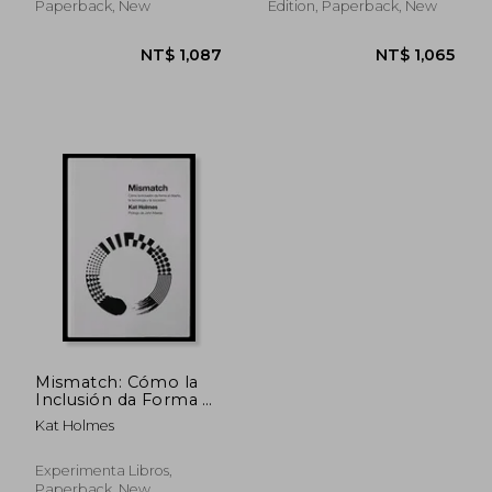
Sociología)
Paperback, New
Edition, Paperback, New
NT$ 996
NT$ 8
Mismatch: Cómo la
Inclusión da Forma al
Diseño, la Tecnología
Kat Holmes
y la Sociedad
Experimenta Libros,
Paperback, New