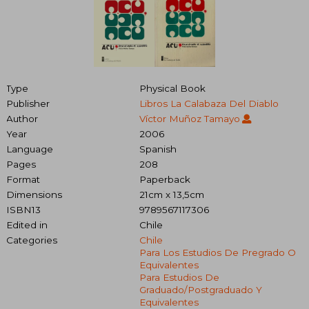
Type
Physical Book
Publisher
Libros La Calabaza Del Diablo
Author
Víctor Muñoz Tamayo
Year
2006
Language
Spanish
Pages
208
Format
Paperback
Dimensions
21cm x 13,5cm
ISBN13
9789567117306
Edited in
Chile
Categories
Chile
Para Los Estudios De Pregrado O
Equivalentes
Para Estudios De
Graduado/postgraduado Y
Equivalentes