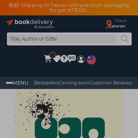
你好! Shipping to Taiwan with premium packaging
for just NT$300
Ship to
Taiwan
0
MENU
Bestsellers
Coming soon
Customer Reviews