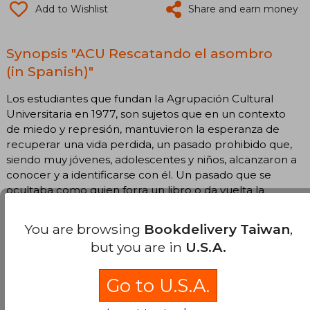
Add to Wishlist
Share and earn money
Synopsis "ACU Rescatando el asombro
(in Spanish)"
Los estudiantes que fundan Ia Agrupación Cultural
Universitaria en 1977, son sujetos que en un contexto
de miedo y represión, mantuvieron la esperanza de
recuperar una vida perdida, un pasado prohibido que,
siendo muy jóvenes, adolescentes y niños, alcanzaron a
conocer y a identificarse con él. Un pasado que se
ocultaba como quien forra un libro o da vuelta la
carátula de un long play que se atesoraba, pues
representaba algo que se anhelaba recuperar: el
You are browsing
Bookdelivery Taiwan
,
deseo de volver a decidir, de ser actor protagónico de
but you are in
U.S.A.
la propia historia, como lo fue la generación
precedente. En este contexto, en un Santiago de días
vigilados y noches clausuradas, en una Universidad de
Go to U.S.A.
Chile militarizada, que prohibía la reunión y el debate;