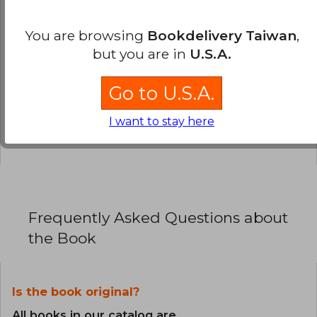
review
.
You are browsing
Bookdelivery Taiwan
,
0% (0)
but you are in
U.S.A.
0% (0)
Go to U.S.A.
0% (0)
0% (0)
I want to stay here
0% (0)
Frequently Asked Questions about
the Book
Is the book original?
All books in our catalog are