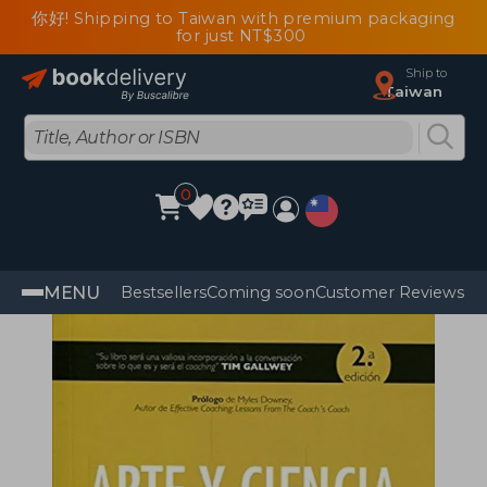
你好! Shipping to Taiwan with premium packaging
for just NT$300
Ship to
Taiwan
0
MENU
Bestsellers
Coming soon
Customer Reviews