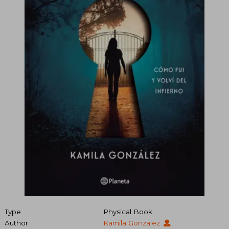
Type
Physical Book
Author
Kamila Gonzalez