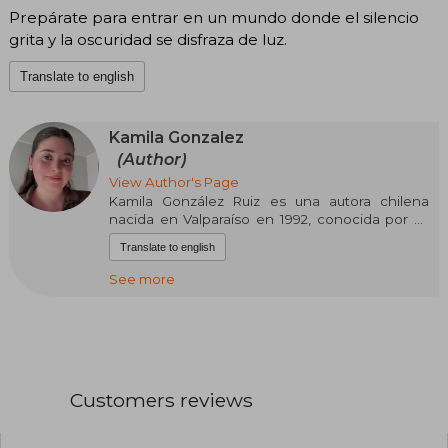
Prepárate para entrar en un mundo donde el silencio
grita y la oscuridad se disfraza de luz.
Translate to english
Kamila Gonzalez
(Author)
View Author's Page
Kamila González Ruiz es una autora chilena
nacida en Valparaíso en 1992, conocida por su
libro "El convento", un testimonio impactante
Translate to english
sobre una experiencia real y perturbadora
dentro de la vida monástica en Chile, que se
See more
hizo viral en redes sociales antes de ser
publicado, explorando temas de fe, poder y
libertad.
Aunque su nombre puede confundirse con la
exmodelo brasileña Kamila Cardoso (Hermana
Customers reviews
Eva), González es la escritora chilena detrás de
esta historia cercana y local.