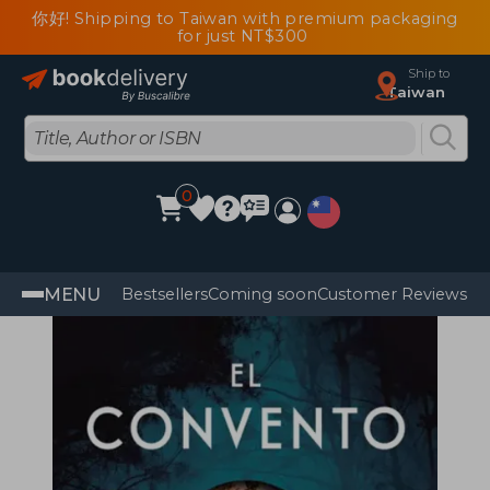
你好! Shipping to Taiwan with premium packaging
for just NT$300
Ship to
Taiwan
0
MENU
Bestsellers
Coming soon
Customer Reviews