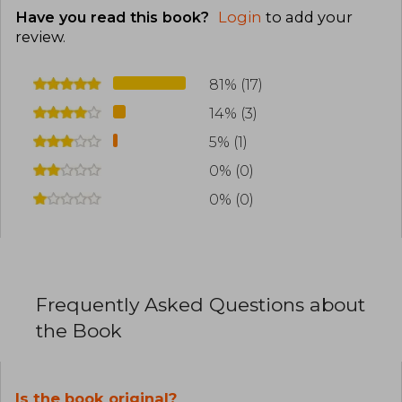
Have you read this book?
Login
to add your
review
.
81% (17)
14% (3)
5% (1)
0% (0)
0% (0)
Frequently Asked Questions about
the Book
Is the book original?