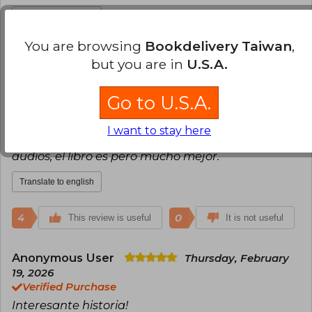
Translate to english
You are browsing
Bookdelivery Taiwan
,
6
1
This review is useful
It is not useful
but you are in
U.S.A.
Alejandra Baeza
Tuesday, February 24,
Go to U.S.A.
2026
Verified Purchase
I want to stay here
Buenisima historia, despues de escuchar sus
audios, el libro es pero mucho mejor.
Translate to english
4
0
This review is useful
It is not useful
Anonymous User
Thursday, February
19, 2026
Verified Purchase
Interesante historia!