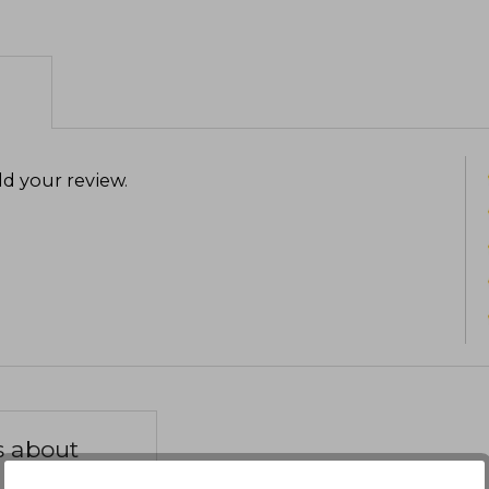
d your review
.
s about