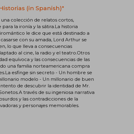
Historias (in Spanish)"
 una colección de relatos cortos,
a la ironía y la sátira.La historia
uiromántico le dice que está destinado a
e casarse con su amada, Lord Arthur se
n, lo que lleva a consecuencias
ptado al cine, la radio y el teatro.Otros
dad equívoca y las consecuencias de las
uando una familia norteamericana compra
les.La esfinge sin secreto - Un hombre se
illonario modelo - Un millonario de buen
intento de descubrir la identidad de Mr.
Sonetos.A través de su ingeniosa narrativa
absurdos y las contradicciones de la
tivadoras y personajes memorables.