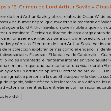
psis "El Crimen de Lord Arthur Savile y Otras 
men de Lord Arthur Savile y otros relatos de Oscar Wilde es
osos y de humor negro, que muestran la maestría de Wilde par
pal sigue a Lord Arthur Savile, un joven noble a quien un q
r un asesinato. Decidido a librarse de esta carga antes d
a en una serie de intentos para cumplir el predicho crime
radas y cómicas. El crimen de Lord Arthur Savile ha sido ada
s de la colección exploran temas como el engaño, la identi
ativas sociales. Estas son: El fantasma de Canterville - C
tillo inglés encantado, el fantasma intenta en vano asustar
ona con una mujer que parece tener una vida secreta.El m
n ayuda a un artista en apuros.El retrato de Mr. W. H. - Un 
 la enigmática persona a la que Shakespeare le dedicó sus 
gudo ingenio, Wilde ofrece a los lectores una visión de los 
ad victoriana mientras los entretiene con narraciones cau
ate to english