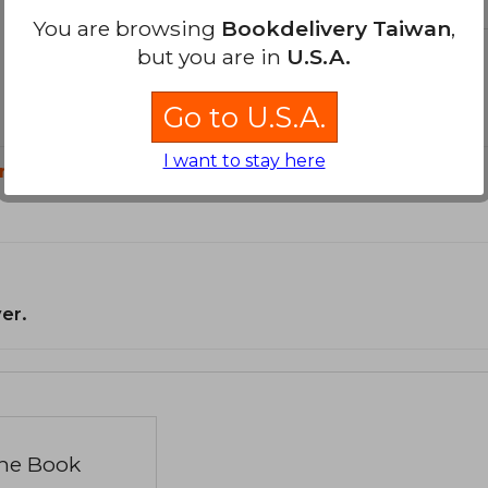
You are browsing
Bookdelivery Taiwan
,
but you are in
U.S.A.
Go to U.S.A.
I want to stay here
n?
er.
the Book