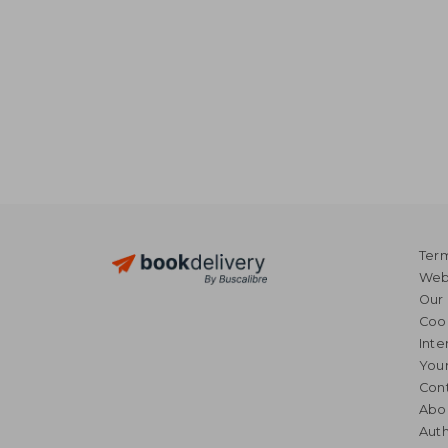
Term
Webs
Our 
Coo
Inte
Your
Cont
Abo
Auth