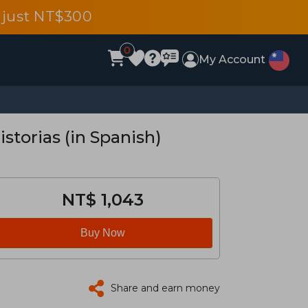
 just NT$300
0
My Account
storias (in Spanish)
NT$ 1,043
Buy Now
Share and earn money