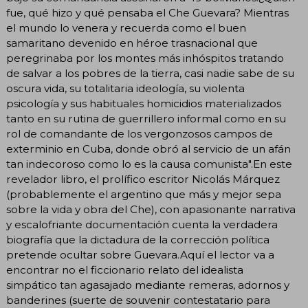
fue, qué hizo y qué pensaba el Che Guevara? Mientras
el mundo lo venera y recuerda como el buen
samaritano devenido en héroe trasnacional que
peregrinaba por los montes más inhóspitos tratando
de salvar a los pobres de la tierra, casi nadie sabe de su
oscura vida, su totalitaria ideología, su violenta
psicología y sus habituales homicidios materializados
tanto en su rutina de guerrillero informal como en su
rol de comandante de los vergonzosos campos de
exterminio en Cuba, donde obró al servicio de un afán
tan indecoroso como lo es la causa comunista".En este
revelador libro, el prolífico escritor Nicolás Márquez
(probablemente el argentino que más y mejor sepa
sobre la vida y obra del Che), con apasionante narrativa
y escalofriante documentación cuenta la verdadera
biografía que la dictadura de la corrección política
pretende ocultar sobre Guevara.Aquí el lector va a
encontrar no el ficcionario relato del idealista
simpático tan agasajado mediante remeras, adornos y
banderines (suerte de souvenir contestatario para