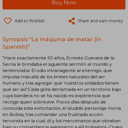
Buy Now
Add to Wishlist
Share and earn money
Synopsis "La máquina de matar (in
Spanish)"
"Hace exactamente 50 años, Ernesto Guevara de la
Serna le brindaba el siguiente sermón al mundo y
sentenciaba: El odio intransigente al enemigo, que
impulsa más allá de los limites naturales del ser
humano y tras agregar que ’nuestros soldados tienen
que ser así".Cada gota derramada en un territorio bajo
cuya bandera no se ha nacido es experiencia que
recoge quien sobrevive. Pocos días después de
conocida esta exhortación, el aludido personaje moría
en Bolivia, tras comandar una frustrada acción
terrorista en la cual, él y los mercenarios que obraban
bajo su comandancia asesinaron a 49 bolivianos.¿Quien