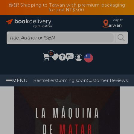
你好! Shipping to Taiwan with premium packaging
for just NT$300
Ship to
Taiwan
0
MENU
Bestsellers
Coming soon
Customer Reviews