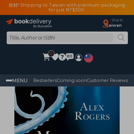
你好! Shipping to Taiwan with premium packaging
for just NT$300
Ship to
Taiwan
0
MENU
Bestsellers
Coming soon
Customer Reviews