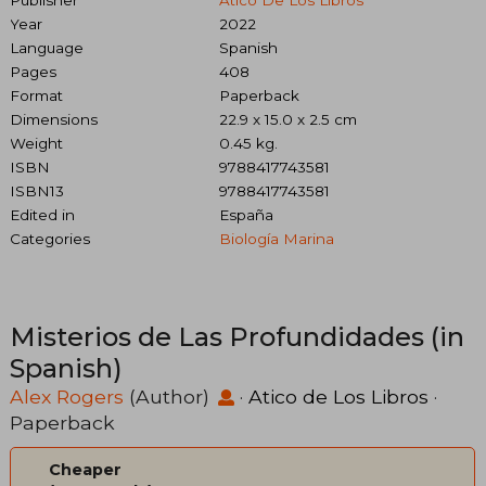
Year
2022
Language
Spanish
Pages
408
Format
Paperback
Dimensions
22.9 x 15.0 x 2.5 cm
Weight
0.45 kg.
ISBN
9788417743581
ISBN13
9788417743581
Edited in
España
Categories
Biología Marina
Misterios de Las Profundidades (in
Spanish)
Alex Rogers
(Author)
·
Atico de Los Libros
·
Paperback
Cheaper