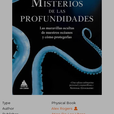
Type
Physical Book
Author
Alex Rogers
Publisher
Atico De Los Libros