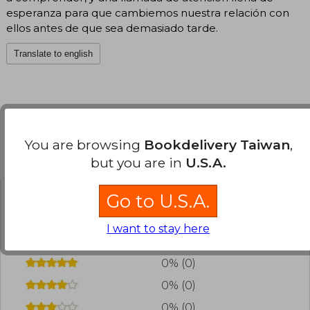
esperanza para que cambiemos nuestra relación con
ellos antes de que sea demasiado tarde.
Translate to english
You are browsing
Bookdelivery Taiwan
,
Customers reviews
but you are in
U.S.A.
Go to U.S.A.
Have you read this book?
Login
to add your
review
.
I want to stay here
0% (0)
0% (0)
0% (0)