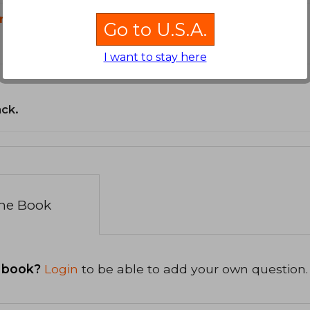
n?
Go to U.S.A.
I want to stay here
ack.
the Book
 book?
Login
to be able to add your own question.