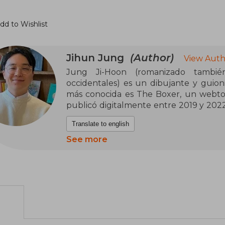
dd to Wishlist
Jihun Jung
(Author)
View Auth
Jung Ji-Hoon (romanizado tambi
occidentales) es un dibujante y guio
más conocida es The Boxer, un webto
publicó digitalmente entre 2019 y 202
impresos. La historia sigue a un joven
Translate to english
boxeo y explora tanto los combates en
que llevan a sus personajes a enfrentar
See more
brutalidad, la disciplina y la psicología 
Aunque Jung Ji-Hoon no figura co
tradicionales, su creación ha alcanz
millones de lectores que siguen la s
idiomas. The Boxer destaca por su estil
la manera en que combina acción co