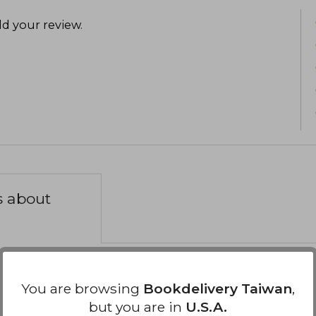
ambición, rivalidad y humanidad en
Además, el manhwa ha generado aten
d your review
.
adaptaciones en otros formatos, lo que
más destacada.
s about
You are browsing
Bookdelivery Taiwan
,
but you are in
U.S.A.