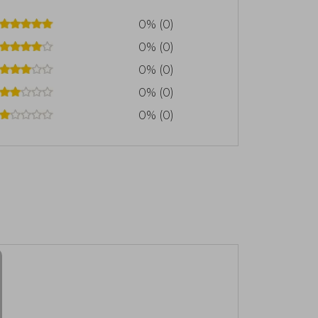
 el contexto competitivo del boxeo.
ción suficiente como para inspirar
0% (0)
 subraya el impacto cultural de su obra
0% (0)
0% (0)
0% (0)
0% (0)