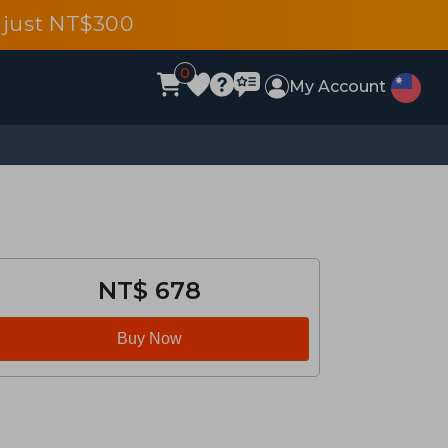
 just NT$300
0
My Account
NT$ 678
Buy Now