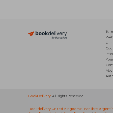
Term
Webs
Our 
Coo
Inte
Your
Cont
Abo
Auth
BookDelivery
. All Rights Reserved.
Bookdelivery United Kingdom
Buscalibre Argenti