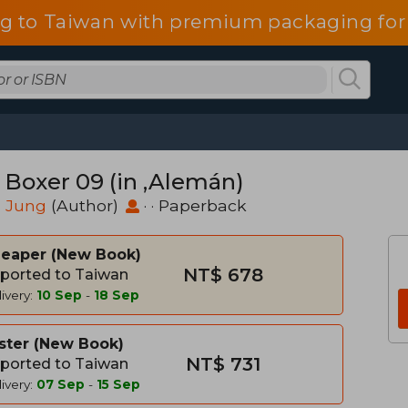
g to Taiwan with premium packaging for
 Boxer 09 (in ,Alemán)
n Jung
(Author)
· · Paperback
heaper
New Book
NT$ 678
ported to Taiwan
ivery:
10 Sep
-
18 Sep
ster
New Book
NT$ 731
ported to Taiwan
ivery:
07 Sep
-
15 Sep