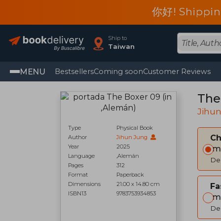
你好! Shippin
Ship to
Taiwan
MENU
Bestsellers
Coming soon
Customer Reviews
The
Jihu
Type
Physical Book
C
Author
Jihun Jung
Year
2025
Im
Language
,Alemán
Del
Pages
312
Format
Paperback
Dimensions
21.00 x 14.80 cm
Fa
ISBN13
9783753934853
Im
Del