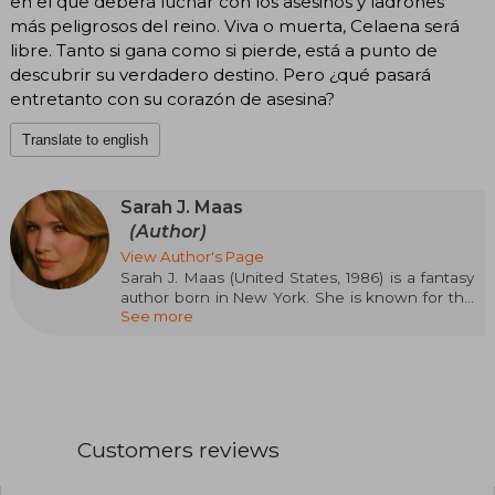
en el que deberá luchar con los asesinos y ladrones
más peligrosos del reino. Viva o muerta, Celaena será
libre. Tanto si gana como si pierde, está a punto de
descubrir su verdadero destino. Pero ¿qué pasará
entretanto con su corazón de asesina?
Translate to english
Sarah J. Maas
(Author)
View Author's Page
Sarah J. Maas (United States, 1986) is a fantasy
author born in New York. She is known for the
See more
Throne of Glass series, started when she was
sixteen and published by Bloomsbury in 2012, as
well as for A Court of Thorns and Roses and
Crescent City. Her novels have been translated
into dozens of languages and have appeared
on the New York Times bestseller lists. Maas is
recognized for her ability to create complex
Customers reviews
worlds and memorable characters, and has
received numerous accolades for her