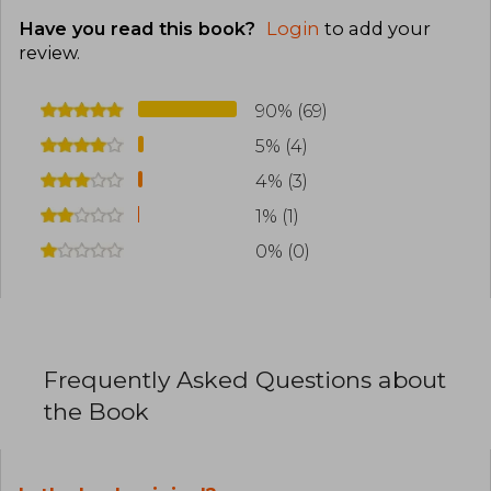
Have you read this book?
Login
to add your
review
.
90% (69)
5% (4)
4% (3)
1% (1)
0% (0)
Frequently Asked Questions about
the Book