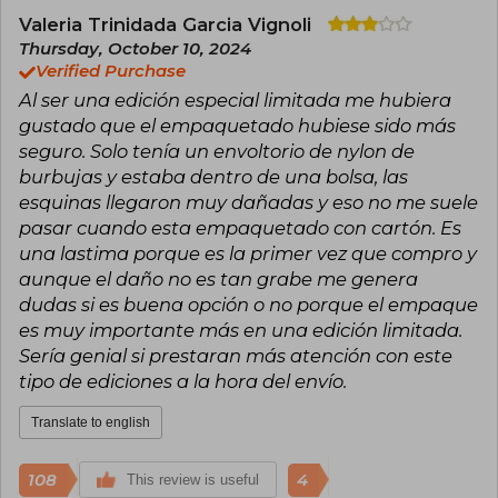
contribution to the genre of young adult fantasy.
Born in New York, she currently lives in
Valeria Trinidada Garcia Vignoli
Pennsylvania with her husband and dog, and
Thursday, October 10, 2024
has a community of more than thirty thousand
Verified Purchase
followers on Twitter and Facebook.
Al ser una edición especial limitada me hubiera
gustado que el empaquetado hubiese sido más
seguro. Solo tenía un envoltorio de nylon de
burbujas y estaba dentro de una bolsa, las
esquinas llegaron muy dañadas y eso no me suele
pasar cuando esta empaquetado con cartón. Es
una lastima porque es la primer vez que compro y
aunque el daño no es tan grabe me genera
dudas si es buena opción o no porque el empaque
es muy importante más en una edición limitada.
Sería genial si prestaran más atención con este
tipo de ediciones a la hora del envío.
Translate to english
108
4
This review is useful