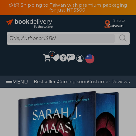
你好! Shipping to Taiwan with premium packaging
for just NT$300
Ship to
Taiwan
0
MENU
Bestsellers
Coming soon
Customer Reviews