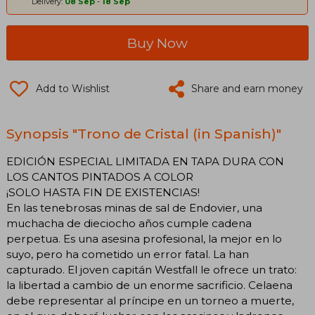
Delivery:
08 Sep
-
18 Sep
Buy Now
Add to Wishlist
Share and earn money
Synopsis "Trono de Cristal (in Spanish)"
EDICIÓN ESPECIAL LIMITADA EN TAPA DURA CON
LOS CANTOS PINTADOS A COLOR
¡SOLO HASTA FIN DE EXISTENCIAS!
En las tenebrosas minas de sal de Endovier, una
muchacha de dieciocho años cumple cadena
perpetua. Es una asesina profesional, la mejor en lo
suyo, pero ha cometido un error fatal. La han
capturado. El joven capitán Westfall le ofrece un trato:
la libertad a cambio de un enorme sacrificio. Celaena
debe representar al príncipe en un torneo a muerte,