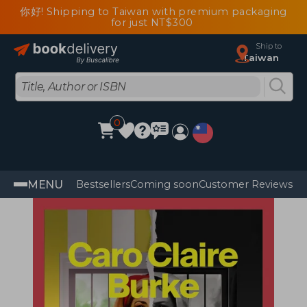
你好! Shipping to Taiwan with premium packaging
for just NT$300
Ship to
Taiwan
0
MENU
Bestsellers
Coming soon
Customer Reviews