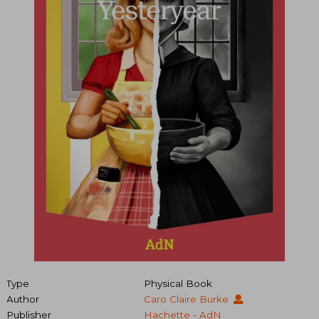
Type
Physical Book
Author
Caro Claire Burke
Publisher
Hachette - AdN