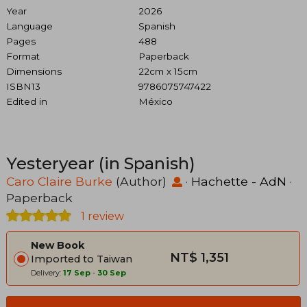
Year
2026
Language
Spanish
Pages
488
Format
Paperback
Dimensions
22cm x 15cm
ISBN13
9786075747422
Edited in
México
Yesteryear (in Spanish)
Caro Claire Burke
(Author)
·
Hachette - AdN
·
Paperback
1 review
New Book
NT$ 1,351
Imported to Taiwan
Delivery:
17 Sep
-
30 Sep