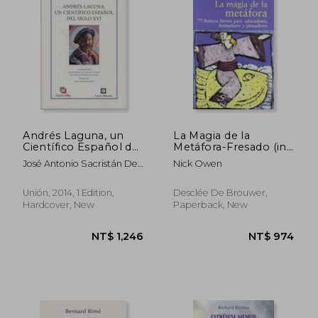
NT$ 1,378
NT$ 1,1
Andrés Laguna, un
La Magia de la
Científico Español del
Metáfora-Fresado (in
Siglo xvi (in Spanish)
Spanish)
José Antonio Sacristán Del
Nick Owen
Castillo; José Antonio
Gutiérrez Fuentes
Unión, 2014, 1 Edition,
Desclée De Brouwer,
Hardcover, New
Paperback, New