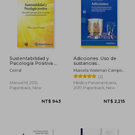
NT$ 1,257
NT$ 9
Sustentabilidad y
Adicciones. Uso de
Psicología Positiva.
sustancias
Una Visión Optimista
psicoactivas y
Corral
Marcela Waisman Campos,
de las Conductas
presentaciones
Antonio Benabarre
(2)
Proambientales y
clínicas de la
Hernández
Prosociales 1A. Ed (in
enfermedad adictiva
Manual M, 2012,
Médica Panamericana,
Spanish)
(in Spanish)
Paperback, New
2017, Paperback, New