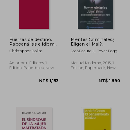
Fuerzas de destino.
Mentes Criminales¿
Psicoanálisis e idioma
Eligen el Mal?
humano (in Spanish)
Estudios de Cómo se
Christopher Bollas
Jos&Eacute; L. Tovar Feggy
Genera el Juicio Moral
Ostrosky-Shejet
(in Spanish)
Amorrortu Editores, 1
Manual Moderno, 2013, 1
Edition, Paperback, New
Edition, Paperback, New
NT$ 1,153
NT$ 1,6