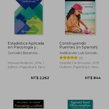
NT$ 943
NT$ 2,2
Estadística Aplicada
Construyendo
en Psicología y
Puentes (in Spanish)
Ciencias de la Salud
Gonzalez Betanzos
Jos&Eacute; Luis Gonzalo
(in Spanish)
Fabiola
Marrod&Aacute;N
(5)
Manual Moderno, 2014, 1
Desclée De Brouwer, 2013,
Edition, Paperback, New
1 Edition, Paperback, New