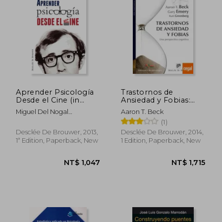
NT$ 1,163
NT$ 2,4
Aprender Psicología
Trastornos de
Desde el Cine (in
Ansiedad y Fobias:
Spanish)
Una Perspectiva
Miguel Del Nogal
Aaron T. Beck
Cognitiva (in Spanish)
Tomé,José Antonio Molina
(1)
Del Peral
Desclée De Brouwer, 2013,
Desclée De Brouwer, 2014,
1ª Edition, Paperback, New
1 Edition, Paperback, New