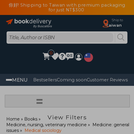
你好! Shipping to Taiwan with premium packaging
for just NT$300
Ship to
Taiwan
0
MENU
Bestsellers
Coming soon
Customer Reviews
=
View Filters
Home
Books
Medicine, nursing, veterinary medicine
Medicine: general
issues
Medical sociology