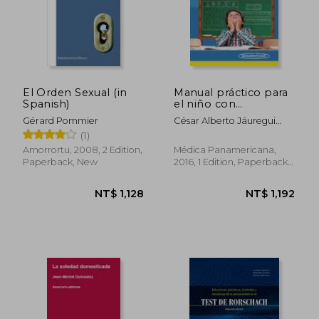
El Orden Sexual (in
Manual práctico para
Spanish)
el niño con
dificultades en el
Gérard Pommier
César Alberto Jáuregui
aprendizaje (in
Reina Y Otros
(1)
Spanish)
Amorrortu, 2008, 2 Edition,
Médica Panamericana,
Paperback, New
2016, 1 Edition, Paperback,
New
NT$ 1,889
NT$ 1,1