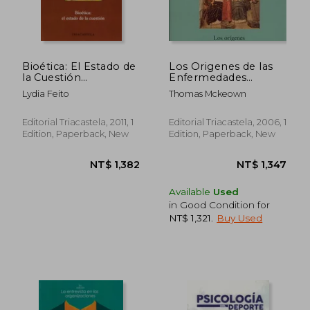
Bioética: El Estado de
Los Origenes de las
la Cuestión
Enfermedades
NT$ 1,096
NT$ 1,2
(Humanidades
Humanas (in Spanish)
Lydia Feito
Thomas Mckeown
Médicas) (in Spanish)
Editorial Triacastela, 2011, 1
Editorial Triacastela, 2006, 1
Edition, Paperback, New
Edition, Paperback, New
Available
Used
in Good Condition for
NT$ 1,321
.
Buy Used