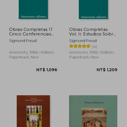
NT$ 1,063
NT$ 1,4
Obras Completas 11
Obras Completas.
Cinco Conferencias
Vol. Ii: Estudios Sobre
Sobre Psicoanalisis -
la Histeria (1893-
Sigmund Freud
Sigmund Freud
un Recuerdo Infantil
1895): Estudio Sobre
(4)
de Leonardo (in
la Histeria (1893-1895)
Spanish)
(Obras Completas de
Amorrortu, 1986, 1 Edition,
Amorrortu, 1986, 1 Edition,
Sigmund Freud) (in
Paperback, New
Paperback, New
Spanish)