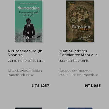
NT$ 1,122
NT$ 1,2
Neurocoaching (in
Manipuladores
Spanish)
Cotidianos: Manual de
Supervivencia (in
Carlos Herreros De Las
Juan Carlos Vicente
Spanish)
Cuevas
Sintesis, 2020, 1 Edition,
Desclee De Brouwer,
Paperback, New
2008, 1 Edition, Paperback,
New