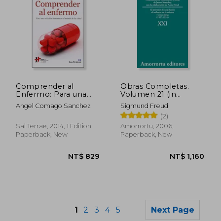
NT$ 1,179
NT$ 9
Comprender al
Obras Completas.
Enfermo: Para una
Volumen 21 (in
Relación Humana en
Spanish)
Angel Comago Sanchez
Sigmund Freud
el Mundo de la Salud
(2)
(in Spanish)
Sal Terrae, 2014, 1 Edition,
Amorrortu, 2006,
Paperback, New
Paperback, New
1
2
3
4
5
Next Page