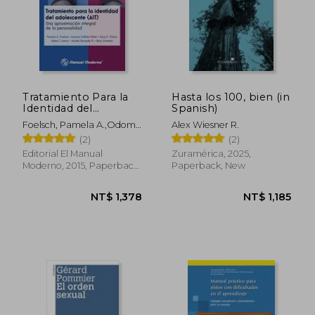
Tratamiento Para la
Hasta los 100, bien (in
Identidad del
Spanish)
Adolescente (Ait). Una
Foelsch, Pamela A.,Odom,
Alex Wiesner R.
Aproximación
Anna E.,Schluter-Muller,
(2)
(2)
Integral de la
Susanne
Personalidad
Editorial El Manual
Zuramérica, 2025,
(Spanish Edition) (in
Moderno, 2015, Paperback,
Paperback, New
Spanish)
New
NT$ 820
NT$ 7