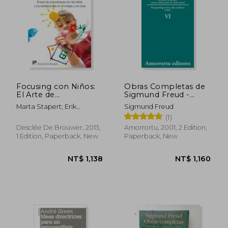
Focusing con Niños:
Obras Completas de
El Arte de
Sigmund Freud -
Comunicarse con los
Volumen vi:
Marta Stapert; Erik
Sigmund Freud
NT$ 1,047
NT$ 1,7
Niños y los
Psicopatología de la
Verliefde
(1)
Adolescentes en el
Vida Cotidiana (1901)
Colegio y en Casa (in
(in Spanish)
Desclée De Brouwer, 2013,
Amorrortu, 2001, 2 Edition,
Spanish)
1 Edition, Paperback, New
Paperback, New