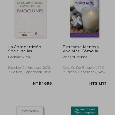
NT$ 1,128
NT$ 1,1
La Compartición
Estrésese Menos y
Social de las
Viva Más: Cómo la
Emociones (in
Terapia de
Bernard Rimé
Richard Blonna
Spanish)
Aceptación y
Compromiso Puede
Ayudarle a Vivir una
Desclée De Brouwer, 2012,
Desclée De Brouwer, 2012,
Vida más Productiva y
1ª Edition, Paperback, New
1ª Edition, Paperback, New
Equilibrada (in
Spanish)