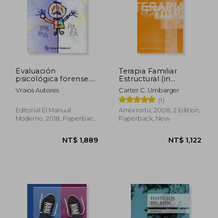
Evaluación
Terapia Familiar
psicológica forense.
Estructural (in
La custodia de los
Spanish)
Vraios Autores
Carter C. Umbarger
menores (in Spanish)
(1)
Editorial El Manual
Amorrortu, 2008, 2 Edition,
Moderno, 2018, Paperback,
Paperback, New
New
NT$ 1,321
NT$ 1,2