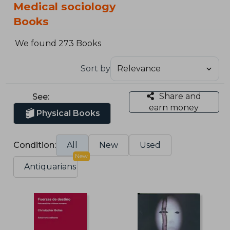
Medical sociology
Books
We found 273 Books
Sort by
Share and
See:
earn money
Physical Books
Condition:
All
New
Used
New
Antiquarians