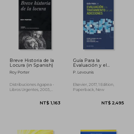
NT$ 1,007
NT$ 1,0
Breve Historia de la
Guía Para la
Locura (in Spanish)
Evaluación y el
Tratamiento de las
Roy Porter
P. Levounis
Adicciones (in
Spanish)
Distribuciones Agapea -
Elsevier, 2017, 1 Edition,
Libros Urgentes, 2003,
Paperback, New
Paperback, New