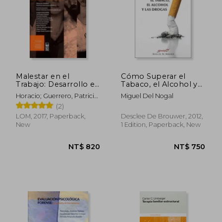
Malestar en el
Cómo Superar el
Trabajo: Desarrollo e
Tabaco, el Alcohol y
Intervención (in
las Drogas (in
Horacio; Guerrero, Patricia
Miguel Del Nogal
Spanish)
Spanish)
(Editores); Urrutia, María
(2)
Valentina; Guerrero
LOM, 2017, Paperback,
Desclee De Brouwer, 2012,
Morales, Patricia
New
1 Edition, Paperback, New
(Traductoras) Foladori
NT$ 1,138
NT$ 1,1