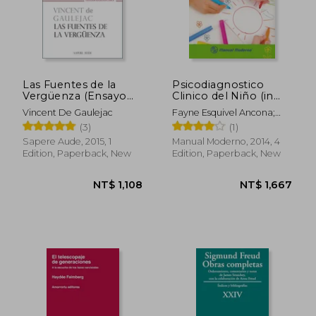
NT$ 2,253
NT$ 1,1
Las Fuentes de la
Psicodiagnostico
Vergüenza (Ensayo
Clinico del Niño (in
Sociología Clínica) (in
Spanish)
Vincent De Gaulejac
Fayne Esquivel Ancona;
Spanish)
María Cristina Heredia
(3)
(1)
Ancona; Amelia Lucio Y
Sapere Aude, 2015, 1
Manual Moderno, 2014, 4
Gómez-Maqueo
Edition, Paperback, New
Edition, Paperback, New