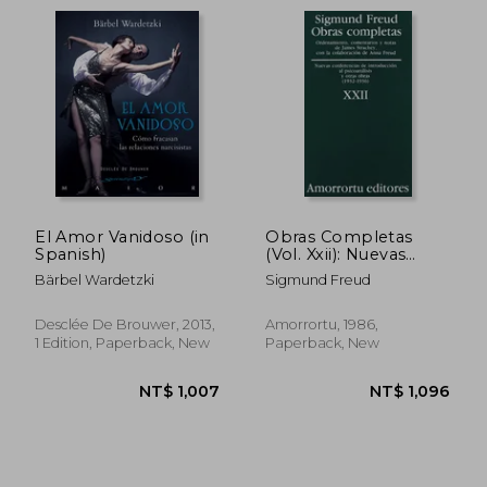
El Amor Vanidoso (in
Obras Completas
Spanish)
(Vol. Xxii): Nuevas
Conferencias de
Bärbel Wardetzki
Sigmund Freud
Introduccion al
Psicoanalisis y Otras
Obras (1932-1936) (in
Desclée De Brouwer, 2013,
Amorrortu, 1986,
Spanish)
1 Edition, Paperback, New
Paperback, New