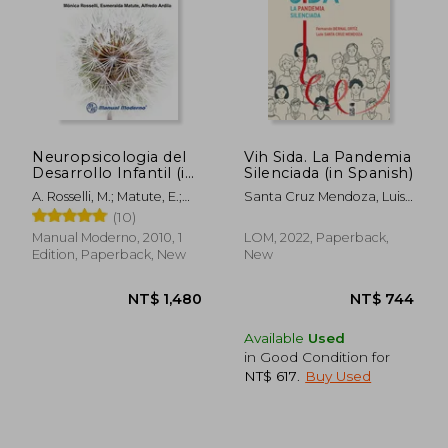
Neuropsicologia del
Vih Sida. La Pandemia
Desarrollo Infantil (in
Silenciada (in Spanish)
Spanish)
A. Rosselli, M.; Matute, E.;
Santa Cruz Mendoza, Luis
Ardila
Antoniobernal Ortiz,
(10)
Fernando Nemesio
Manual Moderno, 2010, 1
LOM, 2022, Paperback,
Edition, Paperback, New
New
NT$ 1,716
NT$ 2,5
Available
Used
in Good Condition for
NT$ 617
.
Buy Used