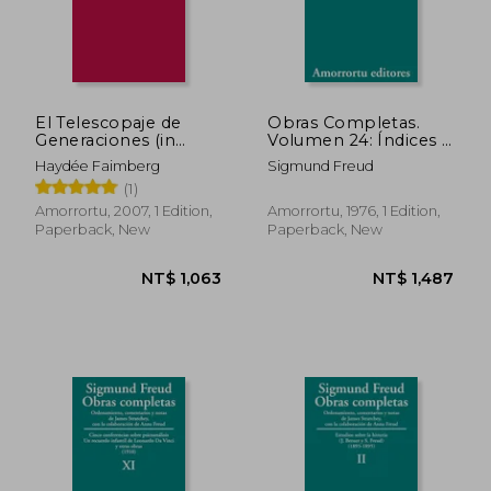
NT$ 1,108
NT$ 1,6
El Telescopaje de
Obras Completas.
Generaciones (in
Volumen 24: Índices y
Spanish)
Bibliografías (in
Haydée Faimberg
Sigmund Freud
Spanish)
(1)
Amorrortu, 2007, 1 Edition,
Amorrortu, 1976, 1 Edition,
Paperback, New
Paperback, New