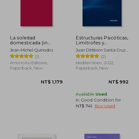
La soledad
Estructuras Psicóticas,
domesticada (in
Limítrofes y
Spanish)
Neuróticas de la
Jean-Michel Quinodoz
Juan Dittborn Santa Cruz;
Personalidad en el
Soledad Rencoret Mujica;
(1)
(2)
Test de Rorschach (in
María Elisa Salah Cabiati
Spanish)
Amorrortu Editores,
Mediterráneo, 2022,
Paperback, New
Paperback, New
Available
Used
in Good Condition for
NT$ 741
.
Buy Used