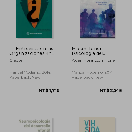
NT$ 1,382
NT$ 1,3
La Entrevista en las
Moran-Toner-
Organizaciones (in
Psicologia del
Spanish)
Deporte-1A Ed-
Grados
Aidan Moran,John Toner
Manual Moderno-
Isbn-9786074486919
(in Spanish)
Manual Moderno, 2014,
Manual Moderno, 2014,
Paperback, New
Paperback, New