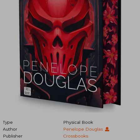
Type
Physical Book
Author
Penelope Douglas
Publisher
Crossbooks