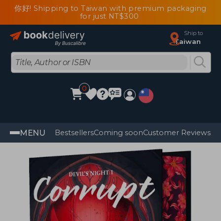
你好! Shipping to Taiwan with premium packaging
for just NT$300
Ship to
Taiwan
0
MENU
Bestsellers
Coming soon
Customer Reviews