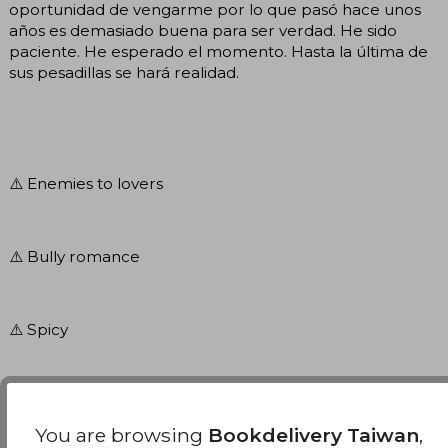
oportunidad de vengarme por lo que pasó hace unos
años es demasiado buena para ser verdad. He sido
paciente. He esperado el momento. Hasta la última de
sus pesadillas se hará realidad.
⚠️ Enemies to lovers
⚠️ Bully romance
⚠️ Spicy
⚠️ Dark romance
You are browsing
Bookdelivery Taiwan
,