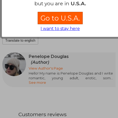
but you are in
U.S.A.
⚠️ Dual timeline & Dual POV
Go to U.S.A.
⚠️ Morally grey
I want to stay here
Translate to english
Penelope Douglas
(Author)
View Author's Page
Hello! My name is Penelope Douglas and I write
romantic, young adult, erotic, some
See more
contemporary... whatever catches my eye at
the moment. I believe a good writer can weave
any story in a way that the reader connects with
it, and that's what I strive to do with every book I
write. There aren't many topics that are too
taboo for me.
I love breaking the rules and stepping out of my
Customers reviews
comfort zone.