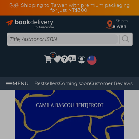
你好! Shipping to Taiwan with premium packaging
for just NT$300
Ship to
Taiwan
0
MENU
Bestsellers
Coming soon
Customer Reviews