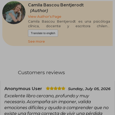
Camila Bascou Bentjerodt
(Author)
View Author's Page
Camila Bascou Bentjerodt es una psicóloga
clínica, docente y escritora chilena,
especializada en psicoterapia para jóvenes y
Translate to english
adultos. Se tituló de Psicología en la Universidad
de los Andes y obtuvo un Magíster en
See more
Psicología Clínica. Además, cuenta con
formación como supervisora clínica y está
acreditada como especialista en Psicoterapia
Estratégica Breve. A lo largo de su trayectoria
profesional se ha especializado en el
tratamiento del duelo, el trauma y el apego
Customers reviews
adulto, utilizando enfoques terapéuticos
basados en evidencia, como EMDR, la Terapia
Centrada en la Compasión y la Terapia
Focalizada en las Emociones.
Anonymous User
Sunday, July 05, 2026
Excelente libro cercano, profundo y muy
Además de atender pacientes en su consulta
privada, Camila Bascou desarrolla una activa
necesario. Acompaña sin imponer, valida
labor como docente, conferencista y relatora
emociones difíciles y ayuda a comprender que no
de talleres sobre salud mental y bienestar,
existe una forma correcta de vivir una pérdida
dirigidos a universidades, colegios y empresas.