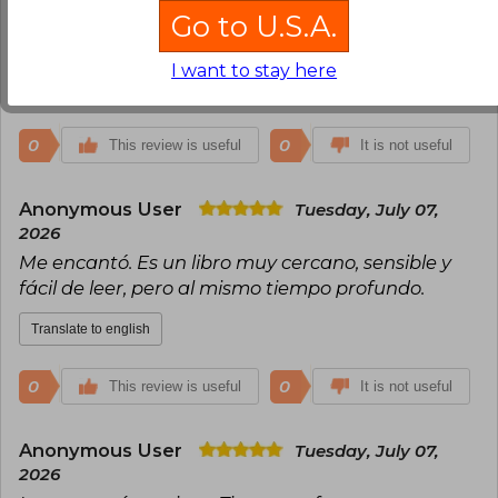
Go to U.S.A.
espacio para sentir lo que sea que tengas que
sentir.
I want to stay here
Translate to english
0
0
This review is useful
It is not useful
Anonymous User
Tuesday, July 07,
2026
Me encantó. Es un libro muy cercano, sensible y
fácil de leer, pero al mismo tiempo profundo.
Translate to english
0
0
This review is useful
It is not useful
Anonymous User
Tuesday, July 07,
2026