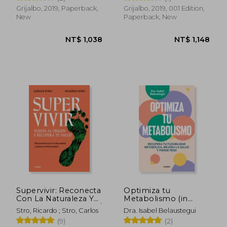
Grijalbo, 2019, Paperback,
Grijalbo, 2019, 001 Edition,
New
Paperback, New
NT$ 1,014
NT$ 1,4
Supervivir: Reconecta
Optimiza tu
Con La Naturaleza Y
Metabolismo (in
Aleja La Enfermedad /
Spanish)
Stro, Ricardo ; Stro, Carlos
Dra. Isabel Belaustegui
Survival. Go Bac K to
(9)
(2)
the Origin and