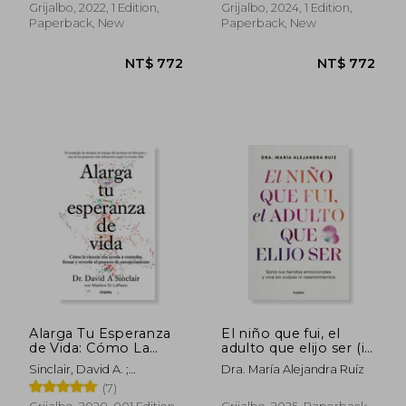
Recover Your Health
Grijalbo, 2022, 1 Edition,
Grijalbo, 2024, 1 Edition,
(in Spanish)
Paperback, New
Paperback, New
Alarga Tu Esperanza
El niño que fui, el
de Vida: Cómo La
adulto que elijo ser (in
NT$ 1,038
NT$ 1,1
Ciencia Nos Ayuda a
Spanish)
Sinclair, David A. ;
Dra. María Alejandra Ruíz
Controlar, Frenar Y
Laplante, Matthew D.
(7)
Revertir El Proceso
de Envejecimiento /