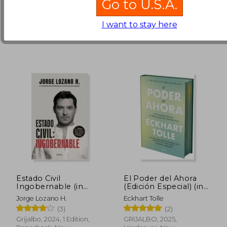
Go to U.S.A.
Everyday Hero
Paperback, New
Manifesto (in Spanish)
I want to stay here
Estado Civil
El Poder del Ahora
Ingobernable (in
(Edición Especial) (in
Spanish)
Spanish)
Jorge Lozano H.
Eckhart Tolle
(3)
(2)
Grijalbo, 2024, 1 Edition,
GRIJALBO, 2025,