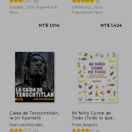
(8)
(1)
Grijalbo, 2024, Paperback,
GRIJALBO, 2024,
New
Paperback, New
NT$ 772
NT$ 7
Caida de Tenochtitlan,
Mi Niño Come de
la (in Spanish)
Todo (Todo lo que
Tienes que Saber
José Luis Pescador
Prats, Begoña
Sobre Baby-Led
(2)
(1)
Weaning) (in Spanish)