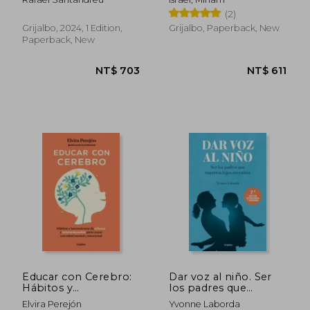
Arena) / Don't Make a
(2)
Mountain Out of a
Molehill (and
Grijalbo, 2024, 1 Edition,
Grijalbo, Paperback, New
Everything Is a
Paperback, New
Molehill) (in Spanish)
NT$ 657
NT$ 1,0
Educar con Cerebro:
Dar voz al niño. Ser
Hábitos y
los padres que
Herramientas de
nuestros hijos
Elvira Perejón
Yvonne Laborda
Crianza y
necesitan (in Spanish)