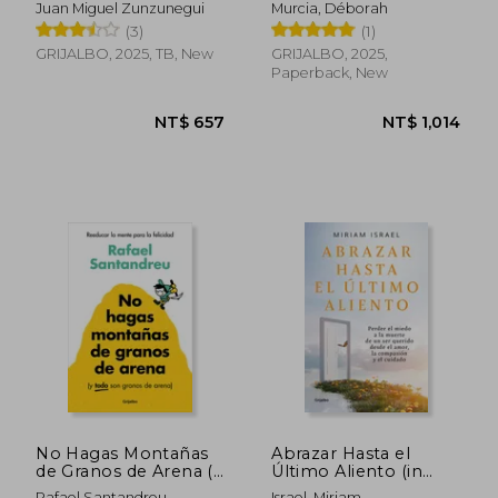
Juan Miguel Zunzunegui
Murcia, Déborah
(3)
(1)
GRIJALBO, 2025, TB, New
GRIJALBO, 2025,
Paperback, New
NT$ 1,048
NT$ 1,3
No Hagas Montañas
Abrazar Hasta el
de Granos de Arena (Y
Último Aliento (in
Todo Son Granos de
Spanish)
Rafael Santandreu
Israel, Miriam