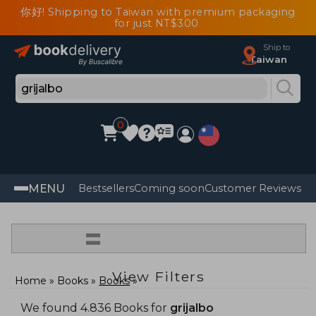
你好! Shipping to Taiwan with premium packaging
for just NT$300
Ship to
Taiwan
0
MENU
Bestsellers
Coming soon
Customer Reviews
=
View Filters
Home
Books
Books
We found 4.836 Books for
grijalbo