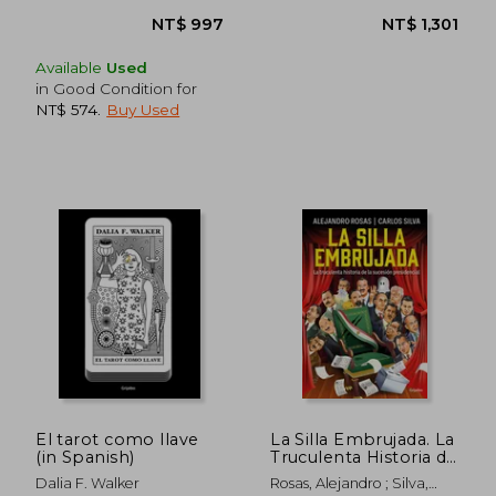
Available
Used
in Good Condition for
NT$ 574
.
Buy Used
NT$ 1,443
NT$ 1,3
El tarot como llave
La Silla Embrujada. La
(in Spanish)
Truculenta Historia de
la Sucesión
Dalia F. Walker
Rosas, Alejandro ; Silva,
Presidencial / The