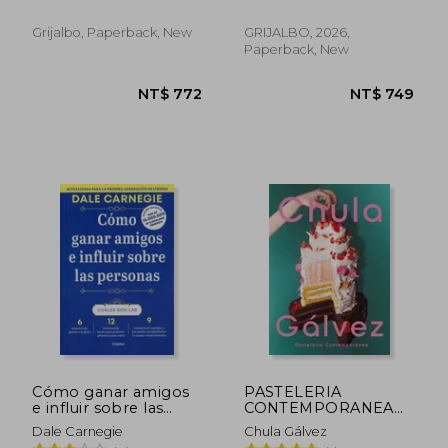
Neuroeducación Para
Crecer con Salud
Grijalbo, Paperback, New
GRIJALBO, 2026,
Mental (in Spanish)
Paperback, New
NT$ 703
NT$ 6
Cómo ganar amigos
PASTELERIA
e influir sobre las
CONTEMPORANEA
personas (in Spanish)
(in Spanish)
Dale Carnegie
Chula Gálvez