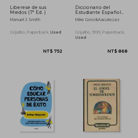
Liberese de sus
Diccionario del
Miedos (7ª Ed. )
Estudiante Español
Ingles Ingles Español
Manuel J. Smith
Mike Gonz&Aacute;Lez
Grijalbo, Paperback,
Used
Grijalbo, 1995, Paperback,
Used
NT$ 752
NT$ 8