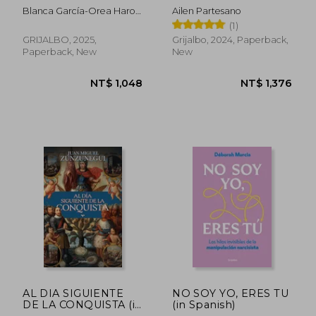
Spanish)
Astrologia(envio
Blanca García-Orea Haro
Ailen Partesano
gratis) (in Spanish)
(@blancanutri)
(1)
GRIJALBO, 2025,
Grijalbo, 2024, Paperback,
Paperback, New
New
NT$ 937
NT$ 9
AL DIA SIGUIENTE
NO SOY YO, ERES TU
DE LA CONQUISTA (in
(in Spanish)
Spanish)