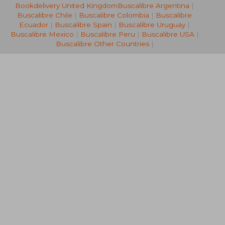
Bookdelivery United Kingdom
Buscalibre Argentina
|
NT$ 1,167
NT$ 7
Buscalibre Chile
|
Buscalibre Colombia
|
Buscalibre
Ecuador
|
Buscalibre Spain
|
Buscalibre Uruguay
|
Buscalibre Mexico
|
Buscalibre Peru
|
Buscalibre USA
|
Buscalibre Other Countries
|