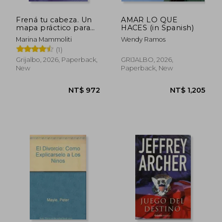
Frená tu cabeza. Un
AMAR LO QUE
mapa práctico para
HACES (in Spanish)
aliviar la ansiedad y
Marina Mammoliti
Wendy Ramos
recuperar la calma (in
(1)
Spanish)
Grijalbo, 2026, Paperback,
GRIJALBO, 2026,
New
Paperback, New
NT$ 972
NT$ 1,2