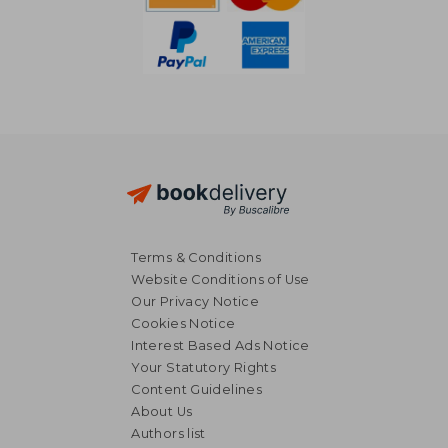
Terms & Conditions
Website Conditions of Use
Our Privacy Notice
Cookies Notice
Interest Based Ads Notice
Your Statutory Rights
Content Guidelines
About Us
NT$ 1,290
NT$ 1,3
Authors list