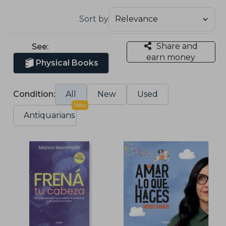
Sort by
Share and
See:
earn money
Physical Books
Condition:
All
New
Used
New
Antiquarians