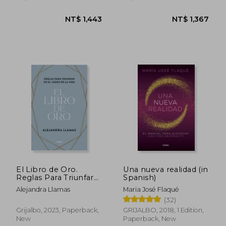
NT$ 634
NT$ 9
El Libro de Oro.
Una nueva realidad (in
Reglas Para Triunfar
Spanish)
en el Juego de la Vida
Alejandra Llamas
Maria José Flaqué
(in Spanish)
(32)
Grijalbo, 2023, Paperback,
GRIJALBO, 2018, 1 Edition,
New
Paperback, New