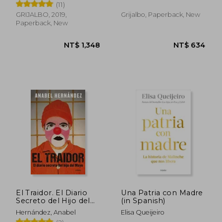
Carlos
(11)
Cursed Chair: The
Hostile Story of the
GRIJALBO, 2019,
Grijalbo, Paperback, New
Presidential
Paperback, New
Succession (in
Spanish)
NT$ 701
NT$ 9
El Traidor. El Diario
Una Patria con Madre
Secreto del Hijo del
(in Spanish)
Mayo (in Spanish)
Hernández, Anabel
Elisa Queijeiro