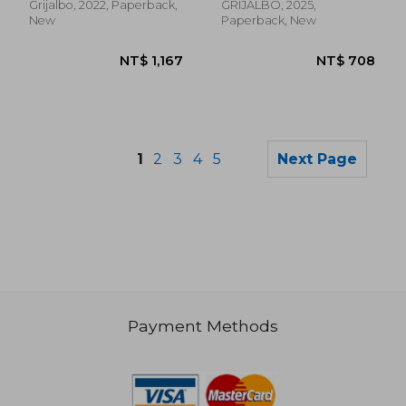
Grijalbo, 2022, Paperback,
GRIJALBO, 2025,
New
Paperback, New
1
2
3
4
5
Next Page
Payment Methods
NT$ 657
NT$ 6