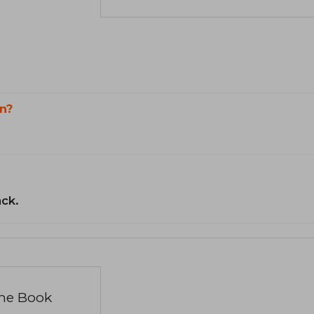
n?
ack.
the Book