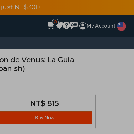
 just NT$300
0
My Account
on de Venus: La Guía
Spanish)
NT$ 815
Buy Now