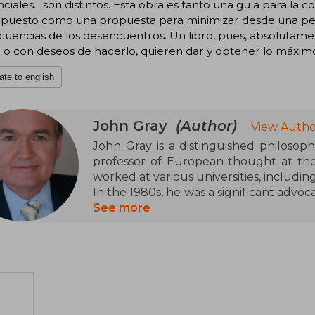
nciales... son distintos. Esta obra es tanto una guía para la
opuesto como una propuesta para minimizar desde una pers
uencias de los desencuentros. Un libro, pues, absolutame
 o con deseos de hacerlo, quieren dar y obtener lo máxim
ate to english
John Gray
(Author)
View Autho
John Gray is a distinguished philosopher
professor of European thought at th
worked at various universities, includin
In the 1980s, he was a significant advoc
New Labour. Now Gray believes that t
See more
right and left is no longer viable. He is
He regularly contributes to The Gua
Literary Supplement.