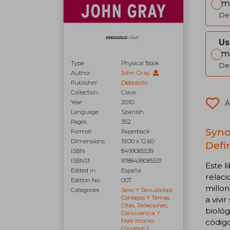
Im
Del
Us
Im
Type
Physical Book
Del
Author
John Gray
Publisher
Debolsillo
Collection
Clave
Year
2010
A
Language
Spanish
Pages
352
Syno
Format
Paperback
Dimensions
19.00 x 12.60
Defi
ISBN
8499085539
ISBN13
9788499085531
Este l
Edited in
España
relaci
Edition No.
007
millon
Categories
Sexo Y Sexualidad:
Consejos Y Temas
a viv
Citas, Relaciones,
biológ
Convivencia Y
Matrimonio:
código
Consejos Y