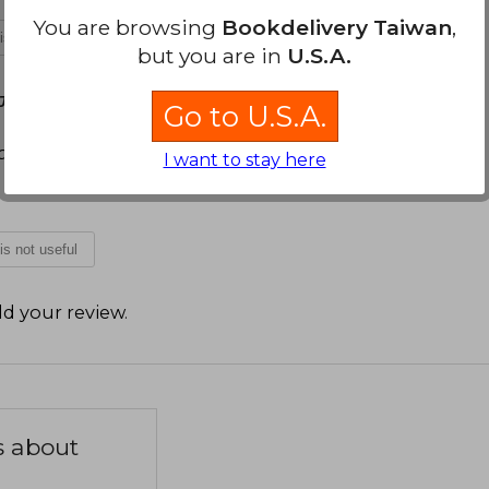
You are browsing
Bookdelivery Taiwan
,
 is not useful
but you are in
U.S.A.
July 26, 2025
Go to U.S.A.
llado en el momento de la entrega
I want to stay here
 is not useful
d your review
.
s about