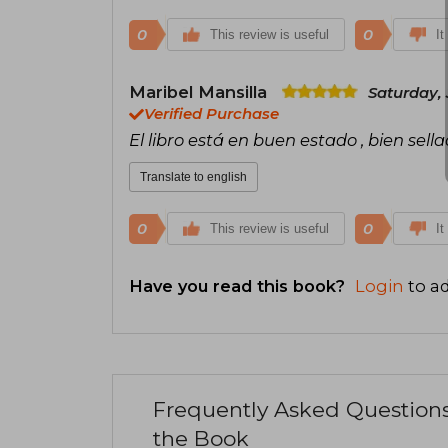
0
0
This review is useful
It
Maribel Mansilla
Saturday, 
Verified Purchase
El libro está en buen estado , bien se
Translate to english
0
0
This review is useful
It
Have you read this book?
Login
to ad
Frequently Asked Question
the Book