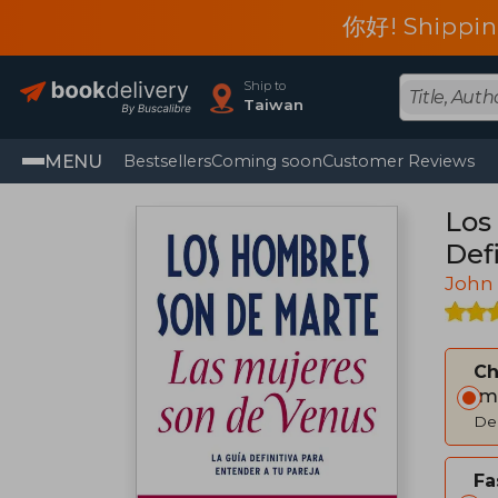
你好! Shippin
Ship to
Taiwan
MENU
Bestsellers
Coming soon
Customer Reviews
Los
Defi
John
C
Im
Del
Fa