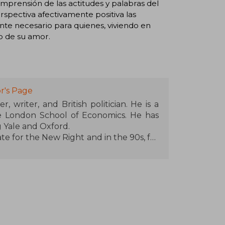
 comprensión de las actitudes y palabras del
pectiva afectivamente positiva las
nte necesario para quienes, viviendo en
o de su amor.
r's Page
, writer, and British politician. He is a
e London School of Economics. He has
g Yale and Oxford.
ate for the New Right and in the 90s, for
he political spectrum divided between
 a pessimist about humanity.
rdian, New Statesman, and The Times