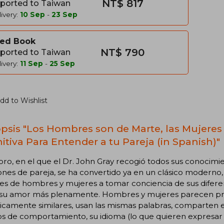
NT$ 817
ported to Taiwan
ivery:
10 Sep
-
23 Sep
ed Book
NT$ 790
ported to Taiwan
ivery:
11 Sep
-
25 Sep
dd to Wishlist
psis "Los Hombres son de Marte, las Mujeres
nitiva Para Entender a tu Pareja (in Spanish)"
ibro, en el que el Dr. John Gray recogió todos sus conocimi
ones de pareja, se ha convertido ya en un clásico moderno
es de hombres y mujeres a tomar conciencia de sus diferenc
ir su amor más plenamente. Hombres y mujeres parecen pro
icamente similares, usan las mismas palabras, comparten 
s de comportamiento, su idioma (lo que quieren expresar c