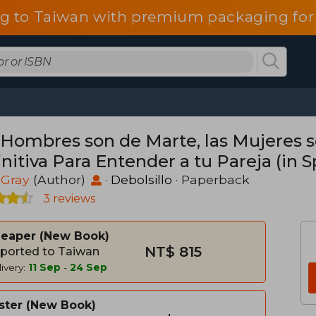
g to Taiwan with premium packaging for
 Hombres son de Marte, las Mujeres s
nitiva Para Entender a tu Pareja (in 
 Gray
(Author)
·
Debolsillo
· Paperback
3 reviews
heaper
New Book
NT$ 815
ported to Taiwan
ivery:
11 Sep
-
24 Sep
ster
New Book