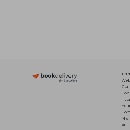
Term
Webs
Our 
Coo
Inte
Your
Cont
Abo
Auth