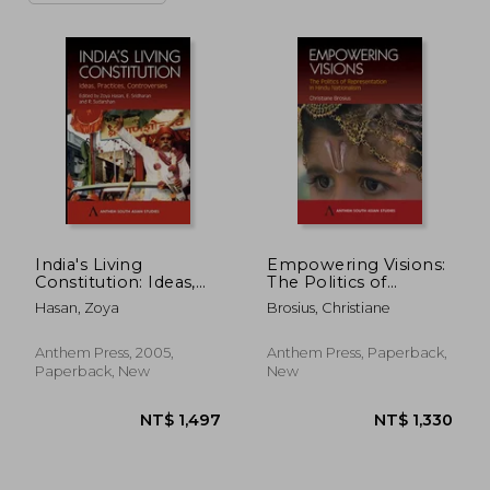
India's Living
Empowering Visions:
Constitution: Ideas,
The Politics of
Practices,
Representation in
Hasan, Zoya
Brosius, Christiane
Controversies
Hindu Nationalism
(Anthem South Asian
Studies)
Anthem Press, 2005,
Anthem Press, Paperback,
Paperback, New
New