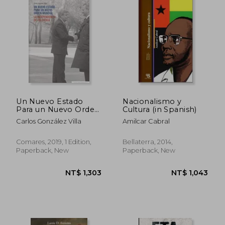
Un Nuevo Estado
Nacionalismo y
Para un Nuevo Orden
Cultura (in Spanish)
Mundial (in Spanish)
NT$ 1,268
NT$ 1,0
Carlos González Villa
Amilcar Cabral
Comares, 2019, 1 Edition,
Bellaterra, 2014,
Paperback, New
Paperback, New