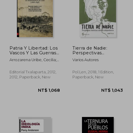
Patria Y Libertad: Los
Tierra de Nadie:
Vascos Y Las Guerras
Perspectivas
De Independencia De
Feministas Sobre la
Arrozarena Uribe, Cecilia;
Varios Autores
Cuba (1868-1898) (in
Independencia (in
Agirreazkuenaga
Spanish)
Spanish)
Zigorraga, Joseba; Alfonso
Editorial Txalaparta, 2012,
Pol.Len, 2018, 1 Edition,
Lopez, Felix Julio; Ugalde,
2012, Paperback, New
Paperback, New
Alexander
NT$ 1,089
NT$ 8