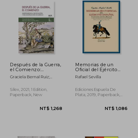
NT$ 940
NT$ 1,2
Después de la Guerra,
Memorias de un
el Comienzo:
Oficial del Ejército
Independencia,
Español: Campañas
Graciela Bernal Ruiz;
Rafael Sevilla
Pacificación y
Contra Bolívar y los
Mariana Ter&Aacute;N
Reconstrucción en
Separatistas de
Fuentes
México: 5 (Sílex
América (in Spanish)
Sílex, 2021, 1 Edition,
Ediciones Espuela De
Ultramar) (in Spanish)
Paperback, New
Plata, 2019, Paperback,
New