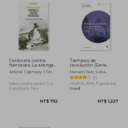
NT$ 1,268
NT$ 1,2
Centinela contra
Tiempos de
franceses: La arenga
revolución (Serie
patriótica más
recorridos 2) (in
Antonio Capmany Y De
Manuel Chust, Ivana
importante de 1808
Spanish)
Montpalau
Frasquet
(1)
(Bolsillo) (in Spanish)
Ediciones Encuentro, S.A.,
TAURUS, 1999, Paperback,
Paperback, New
Used