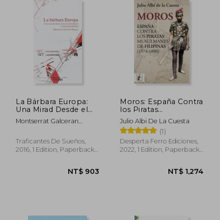
NT$ 911
NT$ 8
La Bárbara Europa:
Moros: España Contra
Una Mirad Desde el
los Piratas
Postcolonialismo y la
Musulmanes de
Montserrat Galceran
Julio Albi De La Cuesta
Decolonialidad (in
Filipinas (1574-1896)
Huguet
(1)
Spanish)
(in Spanish)
Traficantes De Sueños,
Desperta Ferro Ediciones,
2016, 1 Edition, Paperback,
2022, 1 Edition, Paperback,
New
New