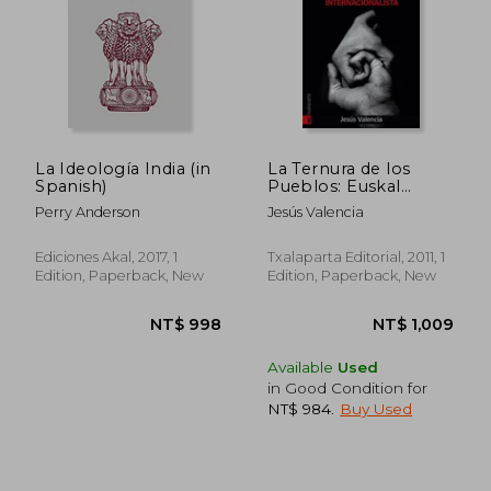
La Ideología India (in
La Ternura de los
Spanish)
Pueblos: Euskal
Herria
Perry Anderson
Jesús Valencia
Internacionalista (in
Spanish)
Ediciones Akal, 2017, 1
Txalaparta Editorial, 2011, 1
Edition, Paperback, New
Edition, Paperback, New
Available
Used
in Good Condition for
NT$ 984
.
Buy Used