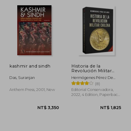
NT$ 3,205
NT$ 9
kashmir and sindh
Historia de la
Revolución Militar
Chilena 1973-1990 (in
Das, Suranjan
Hermógenes Pérez De
Spanish)
Arce
(8)
Anthem Press, 2001, New
Editorial Conservadora,
2022, 4 Edition, Paperback,
New