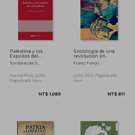
Palestina y los
Sociología de una
Expolios del
revolución (in
Colonialismo (in
Spanish)
Tom&Aacute;S
Frantz Fanon
Spanish)
Dupl&Aacute; Del Moral
Marcial Pons, 2020,
LOM, 2023, Paperback,
Paperback, New
New
NT$ 1,110
NT$ 1,1