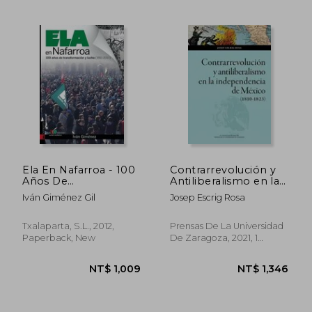
Ela En Nafarroa - 100
Contrarrevolución y
Años De
Antiliberalismo en la
Transformacion Y
Independencia de
Iván Giménez Gil
Josep Escrig Rosa
Lucha (1911-2011) (in
México (in Spanish)
Spanish)
Txalaparta, S.l., 2012,
Prensas De La Universidad
Paperback, New
De Zaragoza, 2021, 1
Edition, Paperback, New
NT$ 1,099
NT$ 1,3