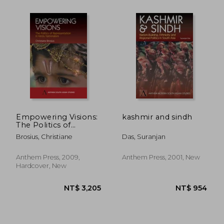
NT$ 1,497
NT$ 1,3
Empowering Visions:
kashmir and sindh
The Politics of
Representation in
Brosius, Christiane
Das, Suranjan
Hindu Nationalism
Anthem Press, 2009,
Anthem Press, 2001, New
Hardcover, New