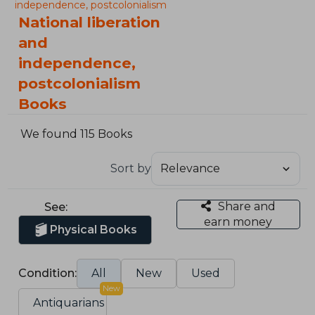
independence, postcolonialism
National liberation
and
independence,
postcolonialism
Books
We found 115 Books
Sort by
Share and
See:
earn money
Physical Books
Condition:
All
New
Used
New
Antiquarians