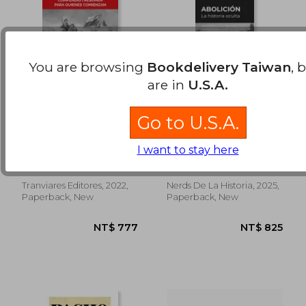
You are browsing
Bookdelivery Taiwan
, 
are in
U.S.A.
Go to U.S.A.
La Guerra del Pacífico
Abolición: historia
en Pocas Palabras.
oculta (in Spanish)
I want to stay here
Compendio |
Fabián Berríos Villalón
María Emilia Gouffray
Resumen para
quienes comienzan
(in Spanish)
Tranviares Editores, 2022,
Nerds De La Historia, 2025,
NT$ 903
NT$ 1,2
Paperback, New
Paperback, New