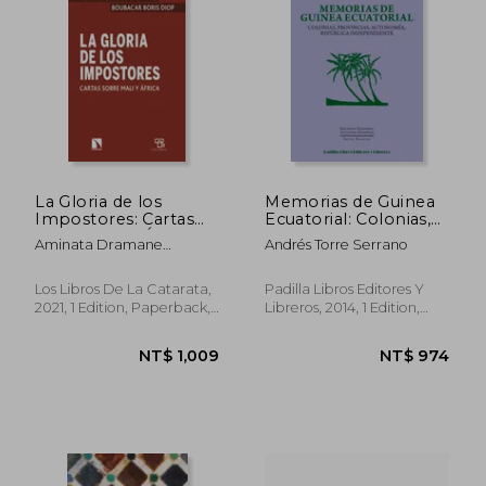
La Gloria de los
Memorias de Guinea
Impostores: Cartas
Ecuatorial: Colonias,
Sobre Mali y África:
Provincias,
Aminata Dramane
Andrés Torre Serrano
868 (Mayor) (in
Autonomía,
Traor&Eacute;; Boubacar
Spanish)
República
Boris Diop
Independiente
Los Libros De La Catarata,
Padilla Libros Editores Y
(Biblioteca
2021, 1 Edition, Paperback,
Libreros, 2014, 1 Edition,
Económica de Cultura
New
Paperback, New
Ecuménica. Serie
NT$ 1,244
NT$ 1,0
Ensayo) (in Spanish)