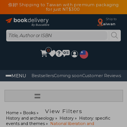
你好! Shipping to Taiwan with premium packaging
for just NT$300
Ship to
Taiwan
0
MENU
Bestsellers
Coming soon
Customer Reviews
=
View Filters
Home
Books
History and archaeology
History
History: specific
events and themes
National liberation and