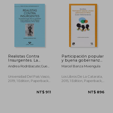
NT$ 1,068
NT$ 1,0
Realistas Contra
Participación popular
Insurgentes. La
y buena gobernanza
Construcción de un
en África : balance y
Andrea Rodr&Iacute;Guez
Marcel Banza Mwengula
Consenso
perspectivas para
Tapia
Historiográfico en
2063 (in Spanish)
(Serie Historia
Universidad Del País Vasco,
Los Libros De La Catarata,
Contemporánea) (in
2019, 1 Edition, Paperback,
2015, 1 Edition, Paperback,
Spanish)
New
New