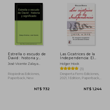
NT$ 1,009
NT$ 1,3
Estrella o escudo de
Las Cicatrices de la
David : historia y
Independencia: El
significado (in
Violento Nacimiento
José Vicente Zalaya
Holger Hook
Spanish)
de los Estados Unidos
Giménez
(3)
(in Spanish)
Riopiedras Ediciones,
Desperta Ferro Ediciones,
Paperback, New
2021, 1 Edition, Paperback,
New