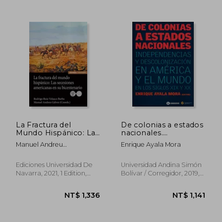
La Fractura del
De colonias a estados
Mundo Hispánico: Las
nacionales.
Secesiones
Independencias y
Manuel Andreu
Enrique Ayala Mora
Americanas en su
descolonización en
G&Aacute;Lvez; Rodrigo
Bicentenario (in
América y el mundo
Ru&Iacute;Z Velasco Barba
Spanish)
en los siglos XIX y XX
Ediciones Universidad De
Universidad Andina Simón
(in Spanish)
Navarra, 2021, 1 Edition,
Bolívar / Corregidor, 2019,
Paperback, New
Paperback, New
NT$ 777
NT$ 8