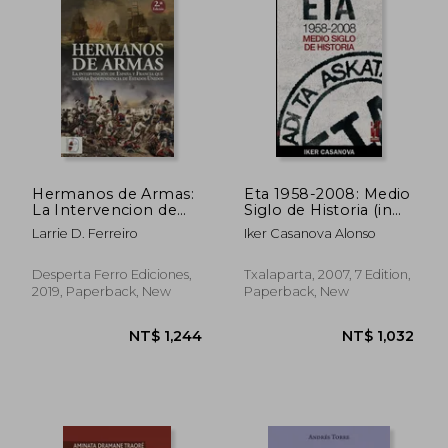
Hermanos de Armas:
Eta 1958-2008: Medio
La Intervencion de
Siglo de Historia (in
España y Francia que
Spanish)
Larrie D. Ferreiro
Iker Casanova Alonso
Salvo la
Independencia de
Estados Unidos (in
Desperta Ferro Ediciones,
Txalaparta, 2007, 7 Edition,
NT$ 1,303
NT$ 1,0
Spanish)
2019, Paperback, New
Paperback, New