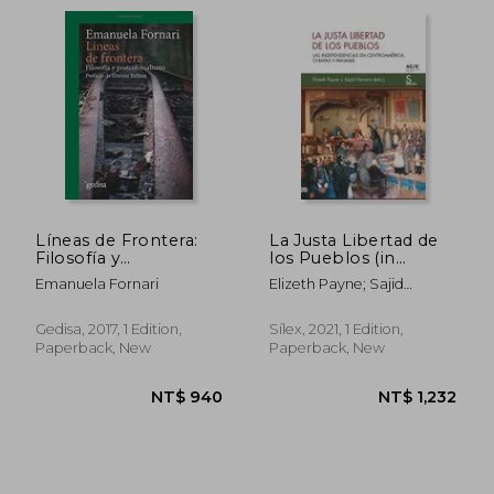
NT$ 3,350
NT$ 1,8
Líneas de Frontera:
La Justa Libertad de
Filosofía y
los Pueblos (in
Postcolonialismo (in
Spanish)
Emanuela Fornari
Elizeth Payne; Sajid
Spanish)
Herrera
Gedisa, 2017, 1 Edition,
Sílex, 2021, 1 Edition,
Paperback, New
Paperback, New