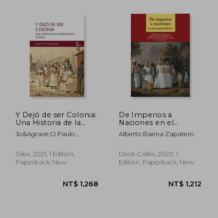
Y Dejó de ser Colonia:
De Imperios a
Una Historia de la
Naciones en el
Independencia de
Mundo Ibérico
Jo&Agrave;O Paulo
Alberto Baena Zapatero
Brasil: 2 (Sílex
(Miscelánea) (in
Pimenta
Ultramar) (in Spanish)
Spanish)
Sílex, 2021, 1 Edition,
Doce Calles, 2020, 1
Paperback, New
Edition, Paperback, New