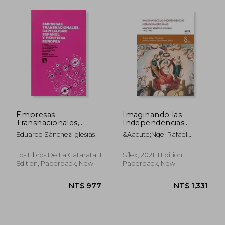
NT$ 1,336
NT$ 1,1
Empresas
Imaginando las
Transnacionales,
Independencias
Capitalismo Español
Hispanoamericanas:
Eduardo Sánchez Iglesias
&Aacute;Ngel Rafael
y Periferia Europea
Memorias, Relatos e
Almarza; Marco Antonio
(in Spanish)
Historias 1810-1840
Landavazo
(in Spanish)
Los Libros De La Catarata, 1
Sílex, 2021, 1 Edition,
Edition, Paperback, New
Paperback, New