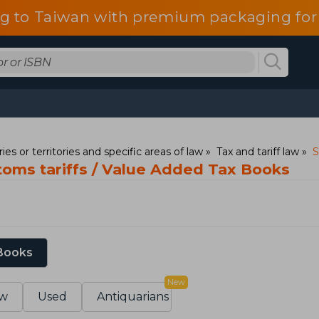
g to Taiwan with premium packaging for
ies or territories and specific areas of law
Tax and tariff law
S
toms tariffs / Value Added Tax Books
 Books
New
w
Used
Antiquarians