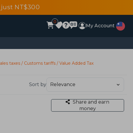
 just NT$300
0
My Account
ales taxes / Customs tariffs / Value Added Tax
Sort by
Share and earn
money