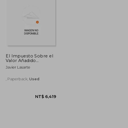
NT$ 2,392
NT$ 1,126
El Impuesto Sobre el
Valor Añadido
Europeo: Los
Javier Lasarte
Orígenes 1953-1980
(Temática Tirant
Tributario)
, Paperback,
Used