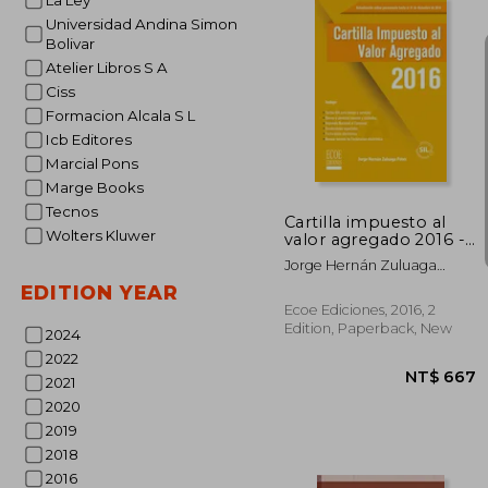
La Ley
Universidad Andina Simon
Bolivar
Atelier Libros S A
Ciss
NT$ 
Formacion Alcala S L
Icb Editores
Marcial Pons
Marge Books
Tecnos
Cartilla impuesto al
Wolters Kluwer
valor agregado 2016 -
2da edición (in
Jorge Hernán Zuluaga
Spanish)
Potes
EDITION YEAR
Ecoe Ediciones, 2016, 2
Edition, Paperback, New
2024
2022
2021
2020
2019
2018
2016