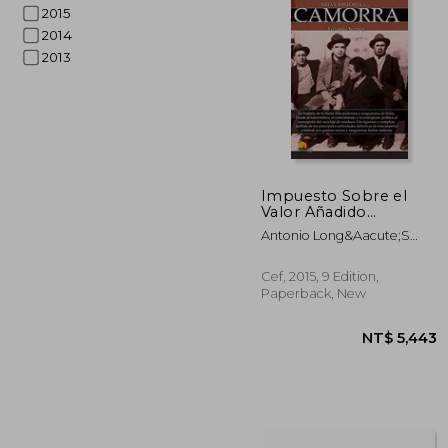
2015
2014
2013
NT$
Impuesto Sobre el
Valor Añadido
Comentarios y Casos
Antonio Long&Aacute;S
Prácticos (2
Lafuente
Volúmenes). 2019 (in
Spanish)
Cef, 2015, 9 Edition,
Paperback, New