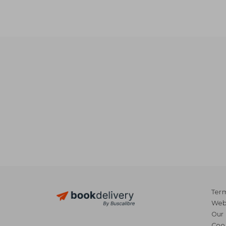
NT$ 
Term
Webs
Our 
Coo