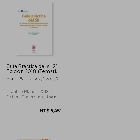
NT$ 3,418
NT$ 939
Guía Práctica del sii 2ª
Edición 2018 (Temática
Tirant Tributario) (in
Martín Fernández, Javier,De
Spanish)
La Rosa Cordón, Rufino
Tirant Lo Blanch, 2018, 2
Edition, Paperback,
Used