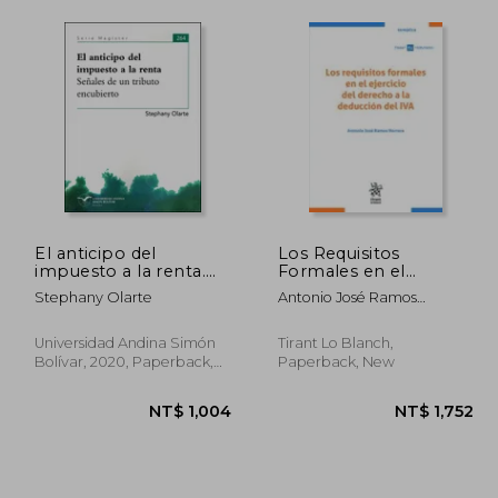
El anticipo del
Los Requisitos
impuesto a la renta.
Formales en el
Señales de un tributo
Ejercicio del Derecho a
Stephany Olarte
Antonio José Ramos
encubierto (in
la Deducción del iva (in
Herrera; Antonio José
Spanish)
Spanish)
Ramos Herrera; Yolanda
Universidad Andina Simón
Tirant Lo Blanch,
Martínez Muñoz; Santos
Bolívar, 2020, Paperback,
Paperback, New
Gandarillas Martos; Mauricio
New
A. Plazas Vega; Mary Luz
Hincapié Gómez