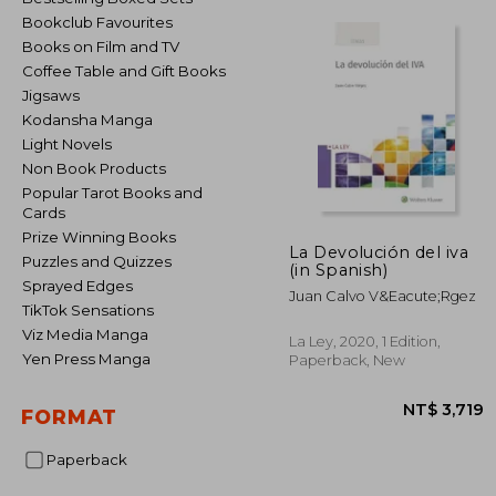
Bookclub Favourites
Books on Film and TV
Coffee Table and Gift Books
Jigsaws
Kodansha Manga
Light Novels
Non Book Products
Popular Tarot Books and
Cards
Prize Winning Books
La Devolución del iva
Puzzles and Quizzes
(in Spanish)
Sprayed Edges
Juan Calvo V&Eacute;Rgez
TikTok Sensations
Viz Media Manga
La Ley, 2020, 1 Edition,
Yen Press Manga
Paperback, New
FORMAT
Paperback