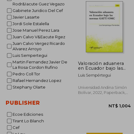
Rodr&Iacute Guez Vegazo
Gabinete Juridico Del Cef
NT$ 
Javier Lasarte
Jordi Sole Estalella
Jose Manuel Perez Lara
Juan Calvo V&Eacute Rgez
Juan Calvo Vergez Ricardo
Alvarez Arroyo
Luis Sempertegui
Martin Fernandez Javier De
Valoración aduanera
La Rosa Cordon Rufino
en Ecuador bajo las
normas GATT/OMC (in
Pedro Coll Tor
Luis Sempértegui
Spanish)
Rafael Hernandez Lopez
Stephany Olarte
Universidad Andina Simón
Bolívar, 2022, Paperback,
New
PUBLISHER
Ecoe Ediciones
Tirant Lo Blanch
Cef