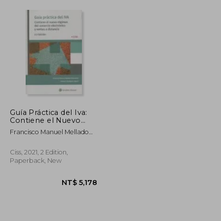
Guía Práctica del Iva:
Contiene el Nuevo
Régimen del
Francisco Manuel Mellado
Comercio Electrónico
Benavente; Antonio
y Ventas a Distancia (in
Rodr&Iacute;Guez Vegazo
Spanish)
Ciss, 2021, 2 Edition,
Paperback, New