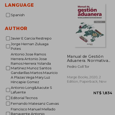
NT$ 
LANGUAGE
Spanish
AUTHOR
Javier E Garcia Restrepo
Jorge Hernan Zuluaga
Potes
Antonio Jose Ramos
Manual de Gestión
Herrera Antonio Jose
Aduanera. Normativas
Ramos Herrera Yolanda
y Procedimientos
Pedro Coll Tor
Martinez Munoz Santos
Clave del Comercio
Internacional:
Gandarillas Martos Mauricio
Normativa y
Marge Books, 2020, 2
A Plazas Vega Mary Luz
Procedimientos Clave
Edition, Paperback, New
Hincapie Gomez
del Comercio
Antonio Long&Aacute S
Internacional: 0
Lafuente
(Gestiona) (in Spanish)
Editorial Tecnos
Fernando Matesanz Cuevas
Francisco Manuel Mellado
Benavente Antonio