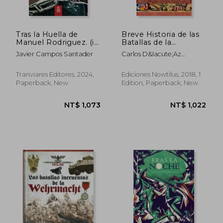
Tras la Huella de
Breve Historia de las
Manuel Rodriguez. (in
Batallas de la
Spanish)
Antigüedad: Egipto,
Javier Campos Santader
Carlos D&Iacute;Az
Grecia y Roma (in
S&Aacute;Nchez
Spanish)
Tranviares Editores, 2024,
Ediciones Nowtilus, 2018, 1
Paperback, New
Edition, Paperback, New
NT$ 1,514
NT$ 1,0