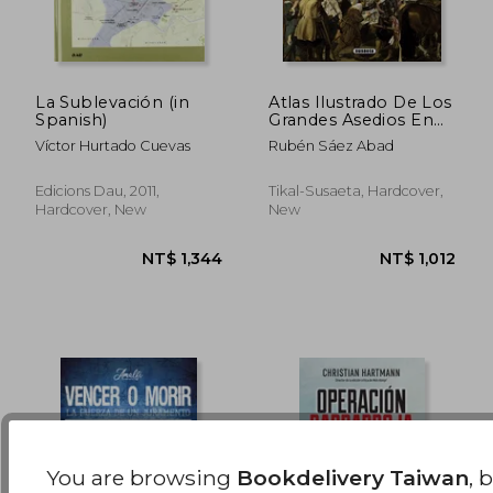
NT$ 1,181
NT$ 7
La Sublevación (in
Atlas Ilustrado De Los
Spanish)
Grandes Asedios En
La Historia De España
Víctor Hurtado Cuevas
Rubén Sáez Abad
(in Spanish)
Edicions Dau, 2011,
Tikal-Susaeta, Hardcover,
Hardcover, New
New
You are browsing
Bookdelivery Taiwan
, 