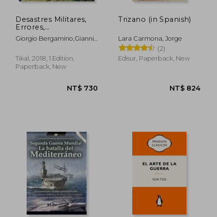
Desastres Militares,
Trizano (in Spanish)
Errores,
Incompetencia,
Giorgio Bergamino,Gianni
Lara Carmona, Jorge
Cobardía, Arrogancia.
Palitta
(2)
(Militaria) (in Spanish)
Tikal, 2018, 1 Edition,
Edisur, Paperback, New
Paperback, New
NT$ 940
NT$ 1,3