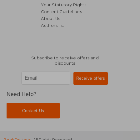
Your Statutory Rights
Content Guidelines
About Us
Authors list
NT$ 870
NT$ 1,0
Subscribe to receive offers and
discounts
Need Help?
Contact Us
BookDelivery
. All Rights Reserved.