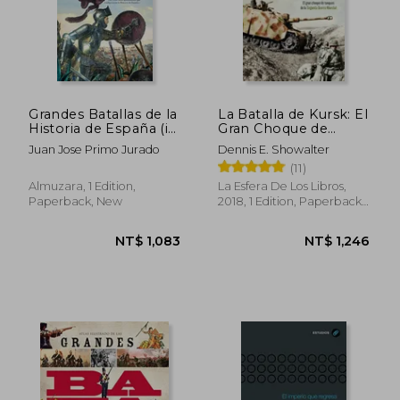
Grandes Batallas de la
La Batalla de Kursk: El
Historia de España (in
Gran Choque de
Spanish)
Tanques de la
Juan Jose Primo Jurado
Dennis E. Showalter
Segunda Guerra
(11)
Mundial (in Spanish)
Almuzara, 1 Edition,
La Esfera De Los Libros,
Paperback, New
2018, 1 Edition, Paperback,
New