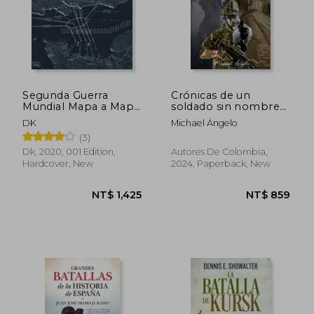
Segunda Guerra
Crónicas de un
Mundial Mapa a Mapa
soldado sin nombre
(in Spanish)
(in Spanish)
DK
Michael Ángelo
(3)
Dk, 2020, 001 Edition,
Autores De Colombia,
Hardcover, New
2024, Paperback, New
NT$ 1,425
NT$ 8