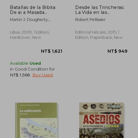
NT$ 730
NT$ 8
Batallas de la Biblia:
Desde las Trincheras:
De ai a Masada
La Vida en las
(Armas y Técnicas
Trincheras del Frente
Martin J. Dougherty;
Robert Pellissier
Bélicas) (in Spanish)
Oeste Contada por
Michael E. Haskew; Phyllis
los Soldados que
G. Jestice; Rob S. Rice
Combatieron en Ellas
Libsa, 2009, 1 Edition,
Editorial Hécate, 2015, 1
Durante la Primera
Hardcover, New
Edition, Paperback, New
Guerra Mundial (in
Spanish)
Available
Used
in Good Condition for
NT$ 1,568
.
Buy Used