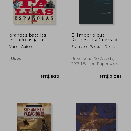
NT$ 1,083
NT$ 1,2
grandes batallas
El Imperio que
españolas (atlas
Regresa: La Guerra de
ilustrado) (in Spanish)
Ucrania 2014-2017:
Varios Autores
Francisco Pascual De La
Origen, Desarrollo,
Parte
Entorno
Internacional y
,
Used
Universidad De Oviedo,
Consecuencias (in
2017, 1 Edition, Paperback,
Spanish)
New