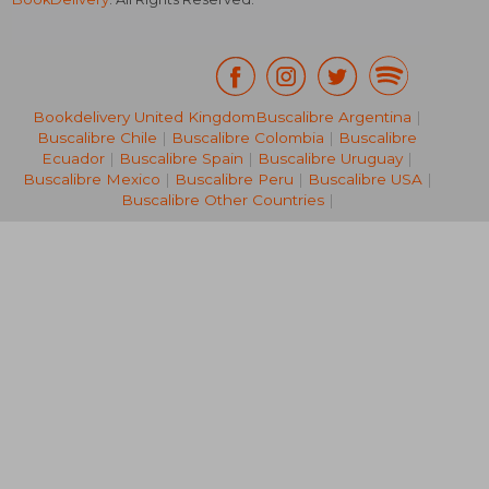
Bookdelivery United Kingdom
Buscalibre Argentina
|
Buscalibre Chile
|
Buscalibre Colombia
|
Buscalibre
NT$ 730
NT$ 1,1
Ecuador
|
Buscalibre Spain
|
Buscalibre Uruguay
|
Buscalibre Mexico
|
Buscalibre Peru
|
Buscalibre USA
|
Buscalibre Other Countries
|