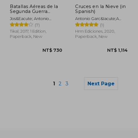
NT$ 896
NT$ 8
Batallas Aéreas de la
Cruces en la Nieve (in
Segunda Guerra
Spanish)
Mundial (Militaria) (in
Jos&Eacute; Antonio
Antonio Garc&Iacute;A
Spanish)
Alcaide Yebra
Palacios
(7)
(1)
Tikal, 2017, 1 Edition,
Hrm Ediciones, 2020,
Paperback, New
Paperback, New
1
2
3
Next Page