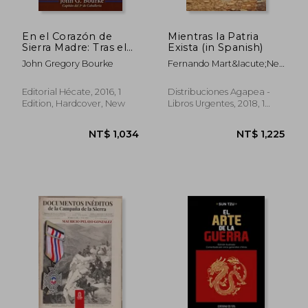
En el Corazón de
Mientras la Patria
Sierra Madre: Tras el
Exista (in Spanish)
Rastro de Gerónimo y
John Gregory Bourke
Fernando Mart&Iacute;Nez
los Chiricahuas (1883-
La&Iacute;Nez
1886) (in Spanish)
Editorial Hécate, 2016, 1
Distribuciones Agapea -
Edition, Hardcover, New
Libros Urgentes, 2018, 1
Edition, Paperback, New
NT$ 1,073
NT$ 1,0