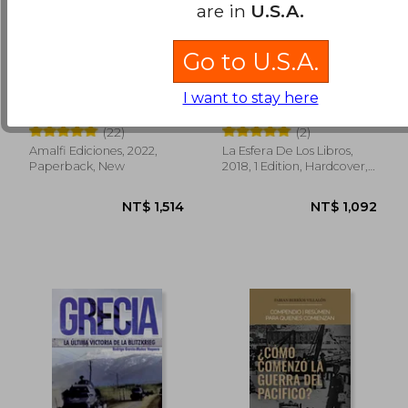
are in
U.S.A.
Go to U.S.A.
NT$ 1,621
NT$ 9
Vencer o Morir: La
Operación
Fuerza de un
Barbarroja: La Guerra
I want to stay here
Juramento (in
Alemana en el Este.
Reinaldo Reinike, Javier
Christian Hartmann
Spanish)
1941-1945 (in Spanish)
Tortello, Enrique Alvayay,
(22)
(2)
Karel Blaha Y Jorge
Amalfi Ediciones, 2022,
La Esfera De Los Libros,
Gutiérrez
Paperback, New
2018, 1 Edition, Hardcover,
New