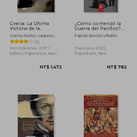
Grecia: La Ultima
¿Cómo comenzó la
Victoria de la
Guerra del Pacífico?
Bltizkrieg (in Spanish)
(in Spanish)
Garcia-Muñoz Vaquero
Fabián Berríos Villalón
Rodrigo
(3)
Hrm Ediciones, 2017, 1
Tranviares, 2023,
Edition, Paperback, New
Paperback, New
NT$ 1,344
NT$ 1,0