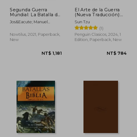
Segunda Guerra
El Arte de la Guerra
Mundial: La Batalla del
(Nueva Traducción):
Mediterráneo (in
Ediciones Icónicas (in
Jos&Eacute; Manuel
Sun Tzu
Spanish)
Spanish)
Guti&Eacute;Rrez De La
(1)
C&Aacute;Mara
Nowtilus, 2021, Paperback,
Penguin Clasicos, 2024, 1
Se&Ntilde;&Aacute;N
New
Edition, Paperback, New