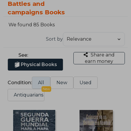
Battles and
campaigns Books
We found 85 Books
Sort by
Share and
See:
earn money
Physical Books
Condition:
All
New
Used
New
Antiquarians