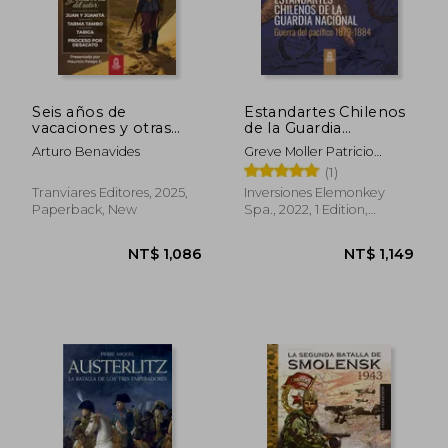
NT$ 932
NT$ 2,0
Seis años de
Estandartes Chilenos
vacaciones y otras
de la Guardia
obras de Arturo
Nacional. Guerra del
Arturo Benavides
Greve Moller Patricio
Benavides (in
Pacífico 1879-1884.
Roberto
(1)
Spanish)
FULL COLOR. (in
Spanish)
Tranviares Editores, 2025,
Inversiones Elemonkey
Paperback, New
Spa., 2022, 1 Edition,
Paperback, New