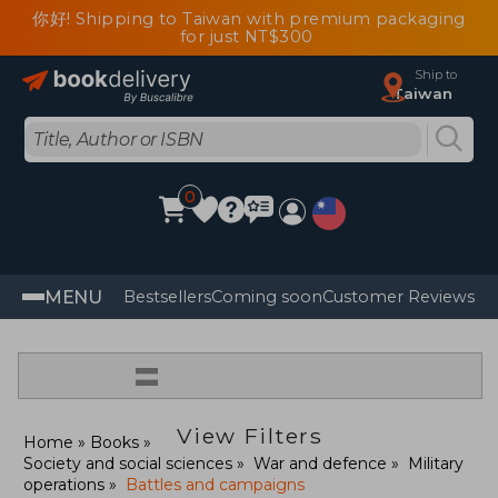
你好! Shipping to Taiwan with premium packaging
for just NT$300
Ship to
Taiwan
0
MENU
Bestsellers
Coming soon
Customer Reviews
=
View Filters
Home
Books
Society and social sciences
War and defence
Military
operations
Battles and campaigns