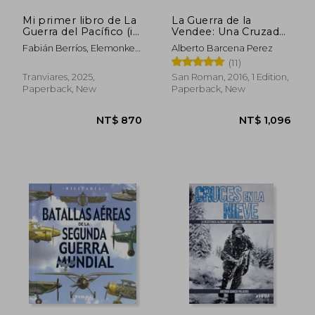
Mi primer libro de La
La Guerra de la
Guerra del Pacífico (in
Vendee: Una Cruzada
Spanish)
en la Revolucion (in
Fabián Berríos, Elemonkey
Alberto Barcena Perez
Spanish)
Digital Studio
(11)
Tranviares, 2025,
San Roman, 2016, 1 Edition,
Paperback, New
Paperback, New