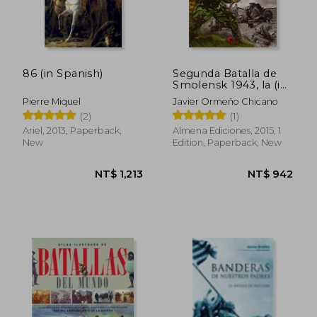
NT$ 1,086
NT$ 1,1
86 (in Spanish)
Segunda Batalla de
Smolensk 1943, la (in
Spanish)
Pierre Miquel
Javier Ormeño Chicano
(2)
(1)
Ariel, 2013, Paperback,
Almena Ediciones, 2015, 1
New
Edition, Paperback, New