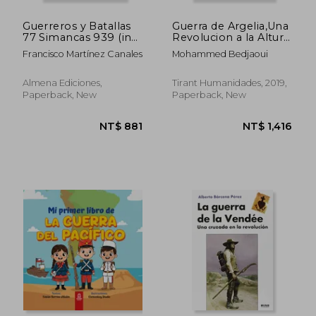
Guerreros y Batallas
Guerra de Argelia,Una
77 Simancas 939 (in
Revolucion a la Altura
Spanish)
del ser Humano (in
Francisco Martínez Canales
Mohammed Bedjaoui
Spanish)
Almena Ediciones,
Tirant Humanidades, 2019,
Paperback, New
Paperback, New
NT$ 1,034
NT$ 1,2