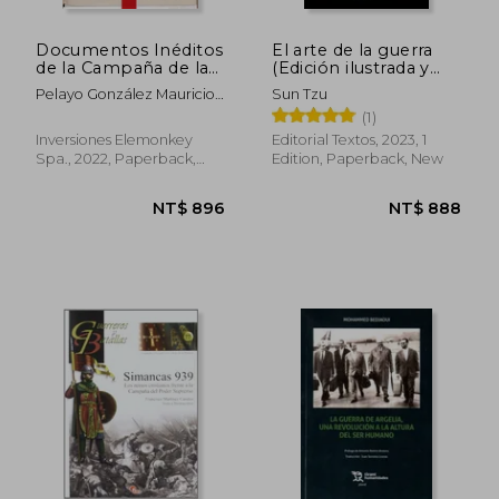
Documentos Inéditos
El arte de la guerra
de la Campaña de la
(Edición ilustrada y
Sierra (in Spanish)
comentada) (in
Pelayo González Mauricio
Sun Tzu
Spanish)
Antonio
(1)
Inversiones Elemonkey
Editorial Textos, 2023, 1
Spa., 2022, Paperback,
Edition, Paperback, New
New
NT$ 872
NT$ 1,1