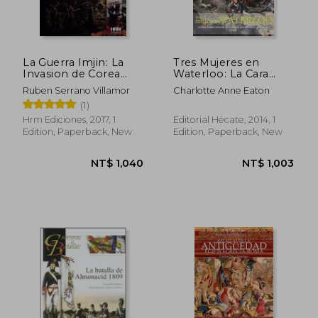
La Guerra Imjin: La
Tres Mujeres en
Invasion de Corea
Waterloo: La Cara
81592-1598) y la Isla
Menos Conocida de la
Ruben Serrano Villamor
Charlotte Anne Eaton
Ryukyu (1609) (in
Batalla que Decidió el
(1)
Spanish)
Destino de Europa (in
NT$ 1,012
NT$ 9
Spanish)
Hrm Ediciones, 2017, 1
Editorial Hécate, 2014, 1
Edition, Paperback, New
Edition, Paperback, New