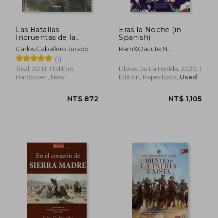
Las Batallas
Eras la Noche (in
Incruentas de la
Spanish)
Wehrmacht (in
Carlos Caballero Jurado
Ram&Oacute;N
Spanish)
P&Eacute;Rez Montero
(1)
Tikal, 2018, 1 Edition,
Libros De La Herida, 2020, 1
Hardcover, New
Edition, Paperback,
Used
NT$ 1,472
NT$ 7