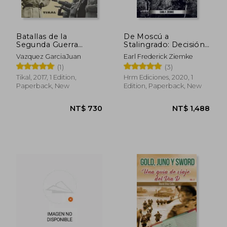
Batallas de la
De Moscú a
Segunda Guerra
Stalingrado: Decisión
Mundial (in Spanish)
en el Este (in Spanish)
Vazquez GarciaJuan
Earl Frederick Ziemke
(1)
(3)
Tikal, 2017, 1 Edition,
Hrm Ediciones, 2020, 1
Paperback, New
Edition, Paperback, New
NT$ 881
NT$ 1,0