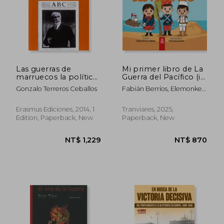
Las guerras de
Mi primer libro de La
marruecos la política
Guerra del Pacífico (in
de maura (in Spanish)
Spanish)
Gonzalo Terreros Ceballos
Fabián Berríos, Elemonkey
Digital Studio
Erasmus Ediciones, 2014, 1
Tranviares, 2025,
Edition, Paperback, New
Paperback, New