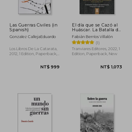
Las Guerras Civiles (in
El día que se Cazó al
Spanish)
Huáscar. La Batalla de
Angamos. Versión
Gonzalez CallejaEduardo
Fabián Berríos Villalón
Final (in Spanish)
(1)
Los Libros De La Catarata,
Tranviares Editores, 2022, 1
2012, 1 Edition, Paperback,
Edition, Paperback, New
New
NT$ 782
NT$ 1,0