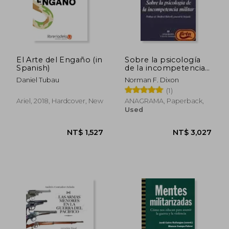
El Arte del Engaño (in
Sobre la psicología
Spanish)
de la incompetencia
militar (in Spanish)
Daniel Tubau
Norman F. Dixon
(1)
NT$ 1,118
NT$ 1,5
Ariel, 2018, Hardcover, New
ANAGRAMA, Paperback,
Used