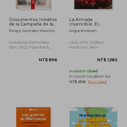
Documentos Inéditos
La Armada
de la Campaña de la
Invencible: El
Sierra (in Spanish)
Fracasado Plan
Pelayo González Mauricio
Angus Konstam
Español Contra
Antonio
Inglaterra en 1588
(Momentos Decisivos
Inversiones Elemonkey
Libsa, 2010, 1 Edition,
de la Historia) (in
Spa., 2022, Paperback,
Hardcover, New
Spanish)
New
Available
Used
in Good Condition for
NT$ 898
.
Buy Used
NT$ 1,597
NT$ 1,5