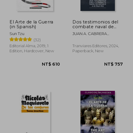
El Arte de la Guerra
Dos testimonios del
(in Spanish)
combate naval de
Iquique. 21 de Mayo
Sun Tzu
JUAN A. CABRERA
1879 (in Spanish)
GACITÚA, ARTURO E.
(32)
WILSON NAVARRETE
Editorial Alma, 2019, 1
Tranviares Editores, 2024,
Edition, Hardcover, New
Paperback, New
NT$ 1,369
NT$ 9