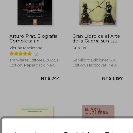
Arturo Prat. Biografía
Gran Libro de el Arte
Completa (in
de la Guerra sun tzu
Spanish)
(in Spanish)
NT$ 1,229
NT$ 8
Vicuña Mackenna,
Sun Tzu
Bernardo
(3)
Tranviares Editores, 2022, 1
Servilibro Ediciones S.A., 1
Edition, Paperback, New
Edition, Hardcover, New