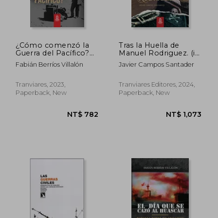
¿Cómo comenzó la
Tras la Huella de
Guerra del Pacífico?
Manuel Rodriguez. (in
(in Spanish)
Spanish)
Fabián Berríos Villalón
Javier Campos Santader
Tranviares, 2023,
Tranviares Editores, 2024,
Paperback, New
Paperback, New
NT$ 1,012
NT$ 1,8