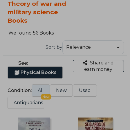
Theory of war and
military science
Books
We found 56 Books
Sort by
Share and
See:
earn money
Physical Books
Condition:
All
New
Used
New
Antiquarians