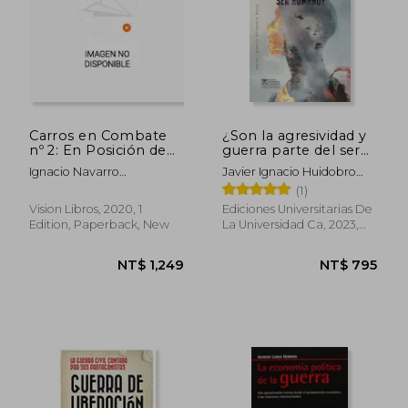
NT$ 1,149
NT$ 9
Carros en Combate
¿Son la agresividad y
nº 2: En Posición de
guerra parte del ser
Tiro (in Spanish)
humano? (in Spanish)
Ignacio Navarro
Javier Ignacio Huidobro
Garc&Iacute;A-
Bono
(1)
Guti&Eacute;Rrez
Vision Libros, 2020, 1
Ediciones Universitarias De
Edition, Paperback, New
La Universidad Ca, 2023,
Paperback, New