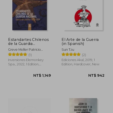
Estandartes Chilenos
El Arte de la Guerra
de la Guardia
(in Spanish)
Nacional. Guerra del
Greve Moller Patricio
Sun Tzu
Pacífico 1879-1884.
Roberto
(1)
(2)
FULL COLOR. (in
Spanish)
Inversiones Elemonkey
Ediciones Akal, 2019, 1
Spa., 2022, 1 Edition,
Edition, Hardcover, New
Paperback, New