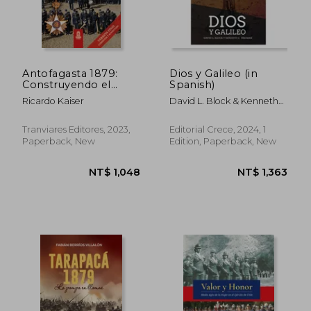
Antofagasta 1879:
Dios y Galileo (in
Construyendo el
Spanish)
camino a la victoria
Ricardo Kaiser
David L. Block & Kenneth
(in Spanish)
Freeman
Tranviares Editores, 2023,
Editorial Crece, 2024, 1
Paperback, New
Edition, Paperback, New
NT$ 744
NT$ 1,1