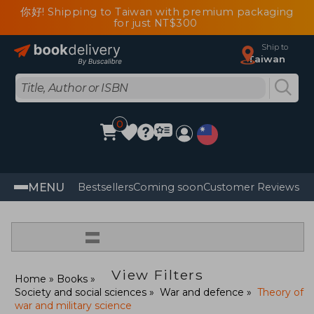
你好! Shipping to Taiwan with premium packaging
for just NT$300
Ship to
Taiwan
0
MENU
Bestsellers
Coming soon
Customer Reviews
=
View Filters
Home
Books
Society and social sciences
War and defence
Theory of
war and military science