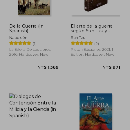
De la Guerra (in
El arte de la guerra
Spanish)
según Sun Tzu y
Maquiavelo (in
Napoleón
Sun Tzu
Spanish)
(1)
(2)
La Esfera De Los Libros,
Plutón Ediciones, 2021, 1
2016, Hardcover, New
Edition, Hardcover, New
NT$ 1,048
NT$ 1,3