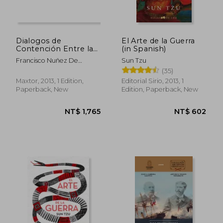
Dialogos de
El Arte de la Guerra
Contención Entre la
(in Spanish)
Milicia y la Ciencia (in
Francisco Nuñez De
Sun Tzu
Spanish)
Velasco
(35)
Maxtor, 2013, 1 Edition,
Editorial Sirio, 2013, 1
Paperback, New
Edition, Paperback, New
NT$ 972
NT$ 1,5