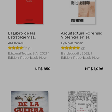
NT$ 949
NT$ 1,1
El Libro de las
Arquitectura Forense:
Estratagemas
Violencia en el
(Pliegos de Oriente)
Umbral de
Al-Harawi
Eyal Weizman
(in Spanish)
Detectabilidad: 2
(1)
(2)
(Coleccion) (in
Spanish)
Editorial Trotta. S.A., 2021, 1
Bartlebooth, 2022, 1
Edition, Paperback, New
Edition, Paperback, New