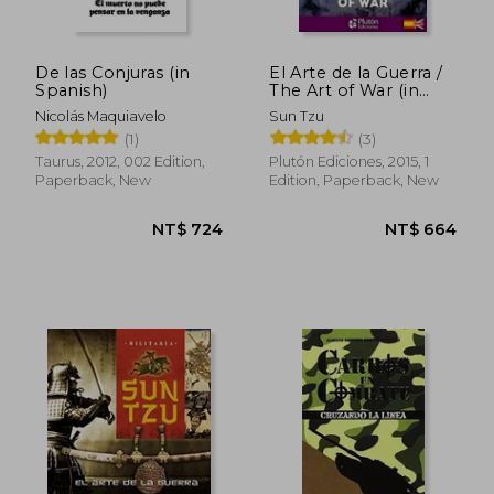
De las Conjuras (in
El Arte de la Guerra /
Spanish)
The Art of War (in
Bilingüe)
Nicolás Maquiavelo
Sun Tzu
(1)
(3)
Taurus, 2012, 002 Edition,
Plutón Ediciones, 2015, 1
Paperback, New
Edition, Paperback, New
NT$ 1,765
NT$ 6