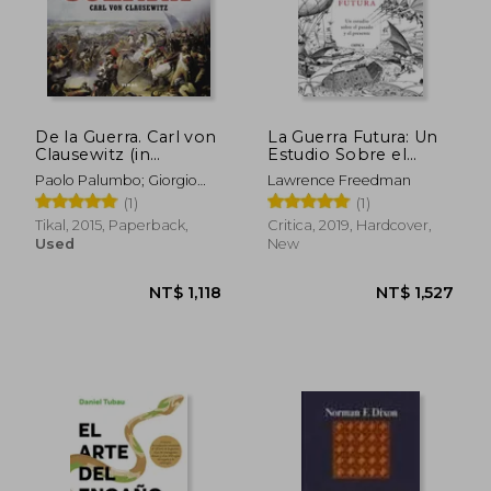
De la Guerra. Carl von
La Guerra Futura: Un
Clausewitz (in
Estudio Sobre el
NT$ 850
NT$ 1,0
Spanish)
Pasado y el Presente
Paolo Palumbo; Giorgio
Lawrence Freedman
(in Spanish)
Bergamino; Gianni Palitta
(1)
(1)
Tikal, 2015, Paperback,
Critica, 2019, Hardcover,
Used
New