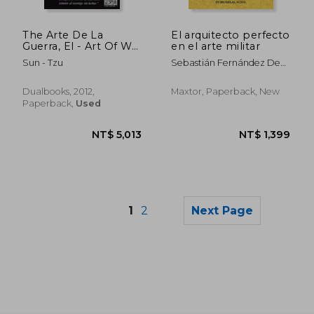
NT$ 610
NT$ 7
The Arte De La
El arquitecto perfecto
Guerra, El - Art Of War
en el arte militar
(in Español - Inglés)
Sun - Tzu
Sebastián Fernández De
Medrano
Dualbooks, 2012,
Maxtor, Paperback, New
Paperback,
Used
1
2
Next Page