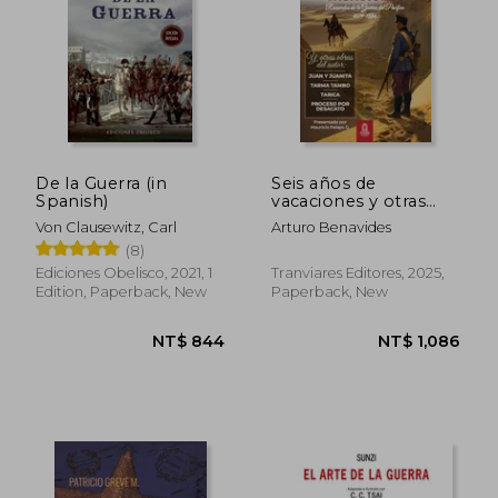
De la Guerra (in
Seis años de
Spanish)
vacaciones y otras
obras de Arturo
Von Clausewitz, Carl
Arturo Benavides
Benavides (in
(8)
Spanish)
Ediciones Obelisco, 2021, 1
Tranviares Editores, 2025,
Edition, Paperback, New
Paperback, New
NT$ 844
NT$ 1,0