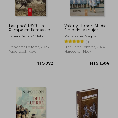
Tarapacá 1879: La
Valor y Honor. Medio
Pampa en llamas (in
Siglo de la mujer
Spanish)
militar en el Ejército
Fabián Berríos Villalón
Maria Isabel Alegría
de Chile. FULL
(1)
COLOR (in Spanish)
Tranviares Editores, 2025,
Tranviares Editores, 2024,
Paperback, New
Hardcover, New
NT$ 3,230
NT$ 9