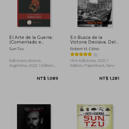
NT$ 896
NT$ 1,5
El Arte de la Guerra:
En Busca de la
(Comentado e
Victoria Decisiva. Del
Ilustrado a Color): 36
Punto Muerto a la
Sun Tzu
Robert M. Citino
(Estrategia Oriental)
Blitzkrieg en Europa,
(1)
(in Spanish)
1899-1940. (in
Spanish)
Ediciones Librería
Hrm Ediciones, 2021, 1
Argentina, 2022, 1 Edition,
Edition, Paperback, New
Paperback, New