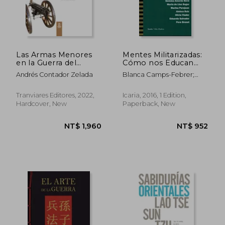
Las Armas Menores
Mentes Militarizadas:
en la Guerra del
Cómo nos Educan
Pacífico. FULL
Para Asumir la Guerra
Andrés Contador Zelada
Blanca Camps-Febrer;
COLOR, Version final
y la Violencia (Más
Gemma Amor&Oacute;S
(in Spanish)
Madera) (in Spanish)
Bov&Eacute;; Maria De
Tranviares Editores, 2022,
Icaria, 2016, 1 Edition,
Lluc Bagur; Marina
Hardcover, New
Paperback, New
Perejuan; Ainhoa Ruiz;
Ol&Iacute;Via Viader;
NT$ 1,527
NT$ 3,0
Eduardo Salvador; Pere
Brunet