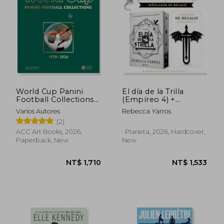
World Cup Panini
El día de la Trilla
Football Collections
(Empíreo 4) +
1970-2026
señalador de regalo!
Varios Autores
Rebecca Yarros
(in Spanish)
(2)
ACC Art Books, 2026,
· Planeta, 2026, Hardcover,
NT$ 1,202
NT$ 1,1
Paperback, New
New