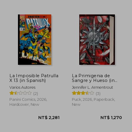
La Imposible Patrulla
La Primigenia de
X 13 (in Spanish)
Sangre y Hueso (in
Spanish)
Varios Autores
Jennifer L. Armentrout
(2)
(3)
Panini Comics, 2026,
Puck, 2026, Paperback,
Hardcover, New
New
NT$ 2,867
NT$ 1,3