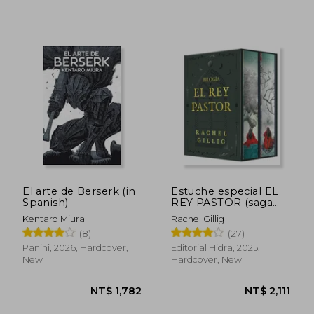
NT$ 1,181
NT$ 1,7
El arte de Berserk (in
Estuche especial EL
Spanish)
REY PASTOR (saga
completa) (in
Kentaro Miura
Rachel Gillig
Spanish)
(8)
(27)
Panini, 2026, Hardcover,
Editorial Hidra, 2025,
New
Hardcover, New