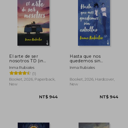
NT$ 795
NT$ 1,0
El arte de ser
Hasta que nos
nosotros TD (in
quedemos sin
Spanish)
estrellas TD (in
Inma Rubiales
Inma Rubiales
Spanish)
(1)
Booket, 2026, Paperback,
Booket, 2026, Hardcover,
New
New