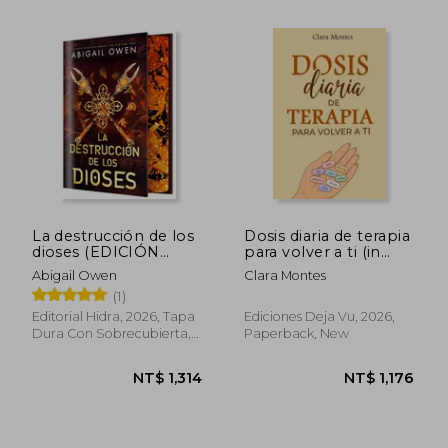
La destrucción de los
Dosis diaria de terapia
dioses (EDICIÓN
para volver a ti (in
ESPECIAL LIMITADA)
Spanish)
Abigail Owen
Clara Montes
(in Spanish)
(1)
Editorial Hidra, 2026, Tapa
Ediciones Deja Vu, 2026,
Dura Con Sobrecubierta,
Paperback, New
New
NT$ 815
NT$ 1,1