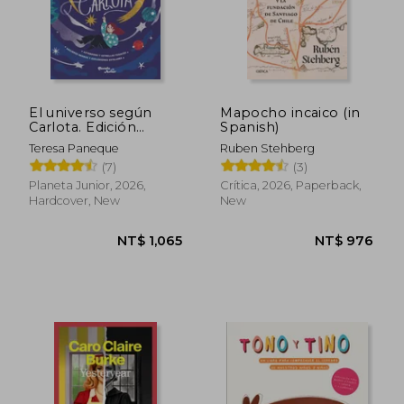
El universo según
Mapocho incaico (in
Carlota. Edición
Spanish)
especial vol. 1 (in
Teresa Paneque
Ruben Stehberg
Spanish)
(7)
(3)
Planeta Junior, 2026,
Crítica, 2026, Paperback,
Hardcover, New
New
NT$ 885
NT$ 1,0