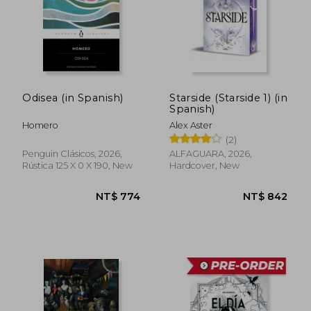
Odisea (in Spanish)
Starside (Starside 1) (in
Spanish)
Homero
Alex Aster
(2)
Penguin Clásicos, 2026,
ALFAGUARA, 2026,
Rústica 125 X 0 X 190, New
Hardcover, New
NT$ 1,096
NT$ 8