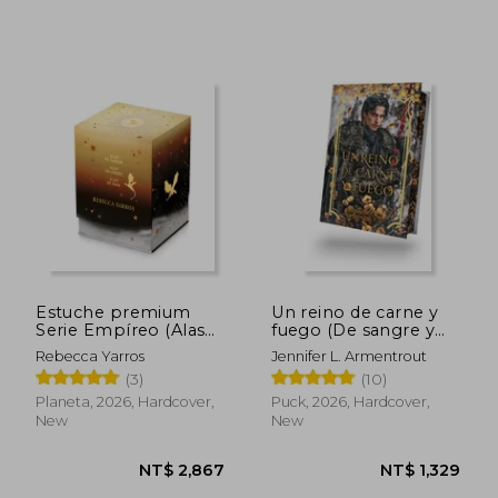
NT$ 1,687
NT$ 1,7
Estuche premium
Un reino de carne y
Serie Empíreo (Alas
fuego (De sangre y
de sangre + Alas de
cenizas 2) (in Spanish)
Rebecca Yarros
Jennifer L. Armentrout
hierro + Alas de ónix)
(3)
(10)
(in Spanish)
Planeta, 2026, Hardcover,
Puck, 2026, Hardcover,
New
New