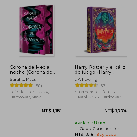
Corona de Media
Harry Potter y el cáliz
noche (Corona de
de fuego (Harry
Medianoche / Trono
Potter ediciones
Sarah J. Maas
J.K. Rowling
de Cristal 2) (in
ilustradas interactivas
(58)
(57)
Spanish)
4) (in Spanish)
Editorial Hidra, 2024,
Salamandra Infantil Y
Hardcover, New
Juvenil, 2025, Hardcover,
New
Available
Used
in Good Condition for
NT$ 1,618
.
Buy Used