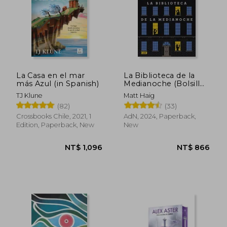
La Casa en el mar
La Biblioteca de la
más Azul (in Spanish)
Medianoche (Bolsillo)
(in Spanish)
TJ Klune
Matt Haig
(82)
(33)
Crossbooks Chile, 2021, 1
AdN, 2024, Paperback,
Edition, Paperback, New
New
NT$ 1,181
NT$ 8