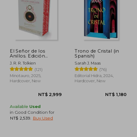
El Señor de los
Trono de Cristal (in
Anillos. Edición
Spanish)
Ilustrada por el Autor
J. R. R. Tolkien
Sarah J. Maas
(in Spanish)
(121)
(76)
Minotauro, 2025,
Editorial Hidra, 2024,
Hardcover, New
Hardcover, New
Available
Used
NT$ 1,710
NT$ 1,5
in Good Condition for
NT$ 2,539
.
Buy Used