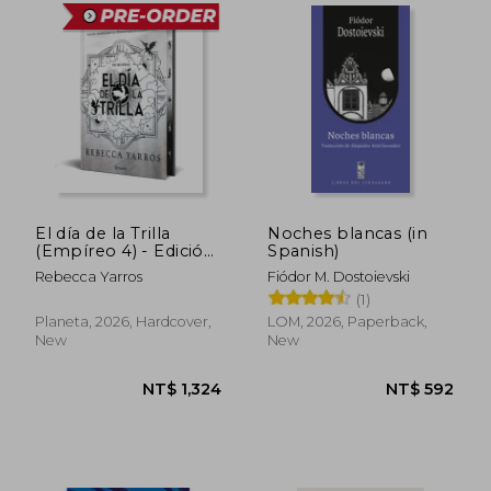
El día de la Trilla
Noches blancas (in
(Empíreo 4) - Edición
Spanish)
limitada con cantos
Rebecca Yarros
Fiódor M. Dostoievski
tintados (in Spanish)
(1)
Planeta, 2026, Hardcover,
LOM, 2026, Paperback,
New
New
NT$ 1,324
NT$ 5