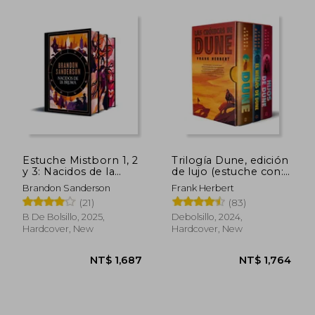
Estuche Mistborn 1, 2
Trilogía Dune, edición
y 3: Nacidos de la
de lujo (estuche con:
Bruma, El Pozo de la
Dune | El mesías de
Brandon Sanderson
Frank Herbert
Ascensión, El Héroe
Dune | Hijos de Dune)
(21)
(83)
de las Eras (in
(in Spanish)
Spanish)
B De Bolsillo, 2025,
Debolsillo, 2024,
Hardcover, New
Hardcover, New
NT$ 2,999
NT$ 1,1