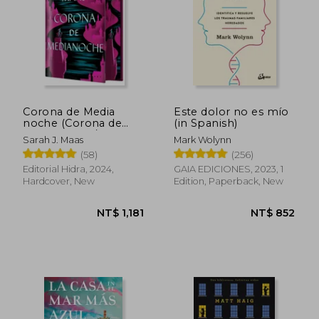
Corona de Media
Este dolor no es mío
noche (Corona de
(in Spanish)
Medianoche / Trono
Sarah J. Maas
Mark Wolynn
de Cristal 2) (in
(58)
(256)
Spanish)
Editorial Hidra, 2024,
GAIA EDICIONES, 2023, 1
NT$ 617
NT$ 9
Hardcover, New
Edition, Paperback, New