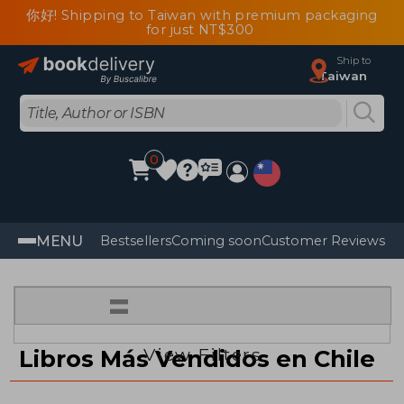
你好! Shipping to Taiwan with premium packaging
for just NT$300
Ship to
Taiwan
0
MENU
Bestsellers
Coming soon
Customer Reviews
=
View Filters
Libros Más Vendidos en Chile