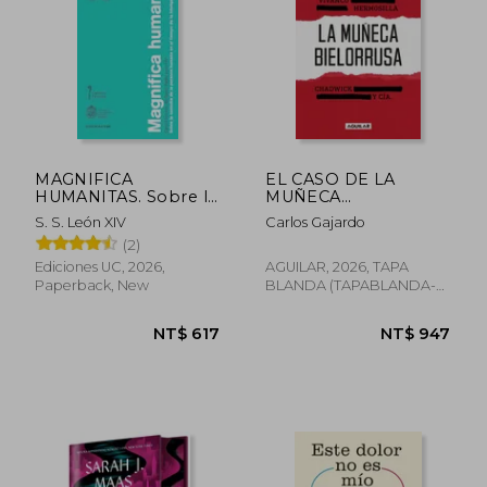
MAGNIFICA
EL CASO DE LA
HUMANITAS. Sobre la
MUÑECA
custodia de la
BIELORRUSA (in
NT$ 921
NT$ 8
S. S. León XIV
Carlos Gajardo
persona humana en
Spanish)
(2)
el tiempo de la
inteligencia artificial
Ediciones UC, 2026,
AGUILAR, 2026, TAPA
(in Spanish)
Paperback, New
BLANDA (TAPABLANDA-
LOV-BAZAR-CULTURE-
BOO, New