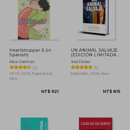
NT$ 815
NT$ 7
Heartstopper 6 (in
UN ANIMAL SALVAJE
Spanish)
(EDICIÓN LIMITADA)
(in Spanish)
Alice Oseman
Joël Dicker
(2)
(1)
VRYA, 2026, Paperback,
Debolsillo, 2026, New
New