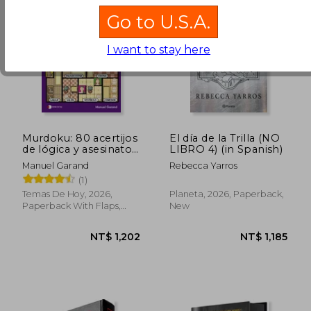
Go to U.S.A.
I want to stay here
NT$ 767
Murdoku: 80 acertijos
El día de la Trilla (NO
de lógica y asesinatos
LIBRO 4) (in Spanish)
(in Spanish)
Manuel Garand
Rebecca Yarros
(1)
Temas De Hoy, 2026,
Planeta, 2026, Paperback,
Paperback With Flaps,
New
New