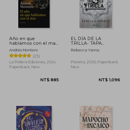
Año en que
EL DÍA DE LA
hablamos con el mar,
TRILLA- TAPA
El (in Spanish)
BLANDA (in Spanish)
Andrés Montero
Rebecca Yarros
(23)
La Pollera Ediciones, 2024,
Planeta, 2026, Paperback,
Paperback, New
New
NT$ 774
NT$ 8