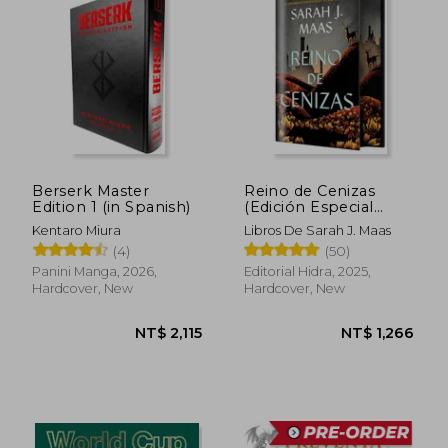
Berserk Master
Reino de Cenizas
Edition 1 (in Spanish)
(Edición Especial
Limitada) de Sarah j.
Kentaro Miura
Libros De Sarah J. Maas
NT$ 1,062
NT$ 1,4
Maas(Editorial Hidra)
(4)
(50)
(in Spanish)
Panini Manga, 2026,
Editorial Hidra, 2025,
Hardcover, New
Hardcover, New