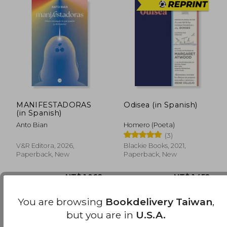
NT$ 1,181
NT$ 9
MANIFESTADORAS
Odisea (in Spanish)
(in Spanish)
Anto Bian
Homero (Poeta)
(3)
V&r Editora, 2026,
Blackie Books, 2021,
Paperback, New
Paperback, New
You are browsing
Bookdelivery Taiwan
,
but you are in
U.S.A.