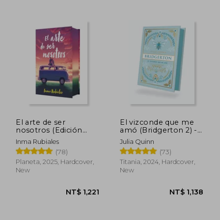
El arte de ser
El vizconde que me
nosotros (Edición
amó (Bridgerton 2) -
especial) (in Spanish)
Edición coleccionista
Inma Rubiales
Julia Quinn
(in Spanish)
(78)
(73)
Planeta, 2025, Hardcover,
Titania, 2024, Hardcover,
New
New
NT$ 1,782
NT$ 2,1