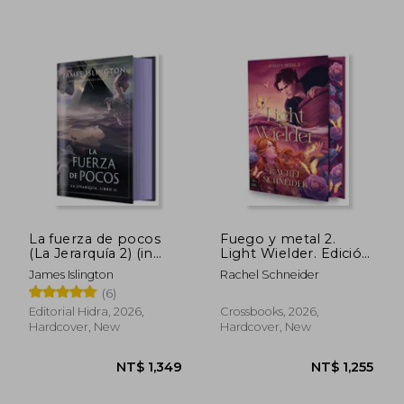
La fuerza de pocos
Fuego y metal 2.
(La Jerarquía 2) (in
Light Wielder. Edición
Spanish)
con cantos tintados
James Islington
Rachel Schneider
(in Spanish)
(6)
NT$ 1,837
NT$ 3,0
Editorial Hidra, 2026,
Crossbooks, 2026,
Hardcover, New
Hardcover, New