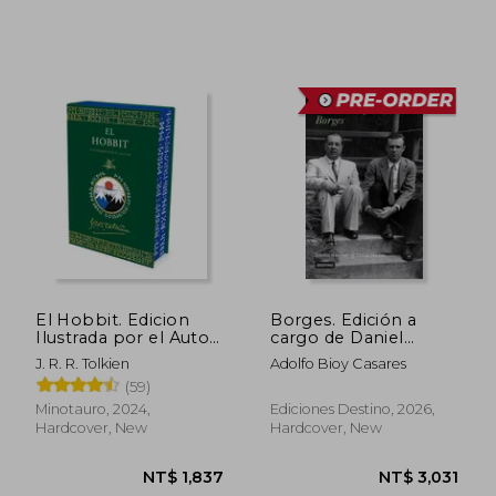
NT$ 1,314
NT$ 1,1
El Hobbit. Edicion
Borges. Edición a
Ilustrada por el Autor
cargo de Daniel
(in Spanish)
Martino (in Spanish)
J. R. R. Tolkien
Adolfo Bioy Casares
(59)
Minotauro, 2024,
Ediciones Destino, 2026,
Hardcover, New
Hardcover, New