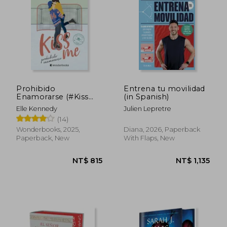
Prohibido
Entrena tu movilidad
Enamorarse (#Kiss
(in Spanish)
me 1) (in Spanish)
Elle Kennedy
Julien Lepretre
(14)
Wonderbooks, 2025,
Diana, 2026, Paperback
Paperback, New
With Flaps, New
NT$ 2,115
NT$ 1,2